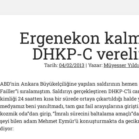
Ergenekon kal
DHKP-C verel
Tarih:
04/02/2013
| Yazar:
Müyesser Yıldı
ABD’nin Ankara Büyükelçiliğine yapılan saldırının hemen
Failler”i sıralamıştım. Saldırıyı gerçekleştiren DHKP-C’li 
kimliği 24 saatten kısa bir sürede ortaya çıkartıldığı halde y
medyamız beni yanıltmadı, tam gaz fail arayışlarına girişt
kozmik oda”dan girip, “İmralı sürecini baltalama amaçlı”da
şeyi bilen adam Mehmet Eymür’ü konuşturmakta da gecikm
diyor: