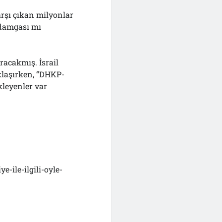
arşı çıkan milyonlar
 damgası mı
uracakmış. İsrail
klaşırken, “DHKP-
kleyenler var
-ile-ilgili-oyle-