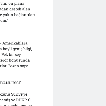
’nin ön plana
radan destek alan
e yakın bağlantıları
rum.”
- Amerikalılara,
hayli geniş bilgi,
 Pek bir şey
e terör konusunda
rlar. Bazen sopa
UYANDIRICI”
gözünü Suriye’ye
enmemiş ve DHKP-C
 adını açıklamama