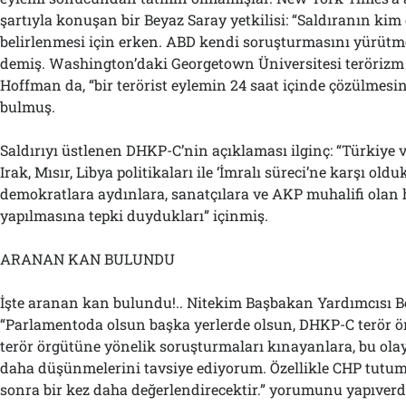
şartıyla konuşan bir Beyaz Saray yetkilisi: “Saldıranın ki
belirlenmesi için erken. ABD kendi soruşturmasını yürütmek
demiş. Washington’daki Georgetown Üniversitesi teröriz
Hoffman da, “bir terörist eylemin 24 saat içinde çözülmesi
bulmuş.
Saldırıyı üstlenen DHKP-C’nin açıklaması ilginç: “Türkiye 
Irak, Mısır, Libya politikaları ile ‘İmralı süreci’ne karşı olduk
demokratlara aydınlara, sanatçılara ve AKP muhalifi olan 
yapılmasına tepki duydukları” içinmiş.
ARANAN KAN BULUNDU
İşte aranan kan bulundu!.. Nitekim Başbakan Yardımcısı B
“Parlamentoda olsun başka yerlerde olsun, DHKP-C terör 
terör örgütüne yönelik soruşturmaları kınayanlara, bu olay
daha düşünmelerini tavsiye ediyorum. Özellikle CHP tutu
sonra bir kez daha değerlendirecektir.” yorumunu yapıverd