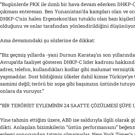
“Bugünlerde PKK ile ılımlı bir hava devam ederken DHKP-C
çıkması enteresan. Ben Yunanistan’da kampları olan ve o
DHKP-C’nin halen Ergenekon’dan tutuklu olan bazı kişilerl
olduğunu ve onlar tarafından yönlendirildiğini düşünüyo
Ama devamındaki şu sözlerine de dikkat:
“Biz geçmiş yıllarda -yani Dursun Karataş’ın son yıllarında
Avrupa’da faaliyet gösteren DHKP-C lider kadrosu hakkında 
adres, telefon, kullandıkları kodlar gibi malumat vermiştik.
yapmadılar. Dost bildiğimiz ülkeler dahil kimse Türkiye’y
samimi değil; terörü bir sopa gibi başımızın üstünde tutuyo
onlara da vuruyor.”
“BİR TERÖRİST EYLEMİNİN 24 SAATTE ÇÖZÜLMESİ ŞÜPE 
Yine tahmin ettiğim üzere, ABD ise saldırıyla ilgili olarak 
dikti. Anlaşılan bizimkilerin “üstün performansını” beğ
eylemi sonucundan tatmin olmamışlar. New York Times’a