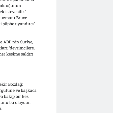
m olduğunun
 isteyebilir.”
m uzmanı Bruce
ni şüphe uyandırcı”
ve ABD’nin Suriye,
ları; ‘devrimcilere,
her kesime saldırı
ekir Bozdağ:
örgütüne ve başkaca
a bakıp bir kez
munu bu olaydan
i.