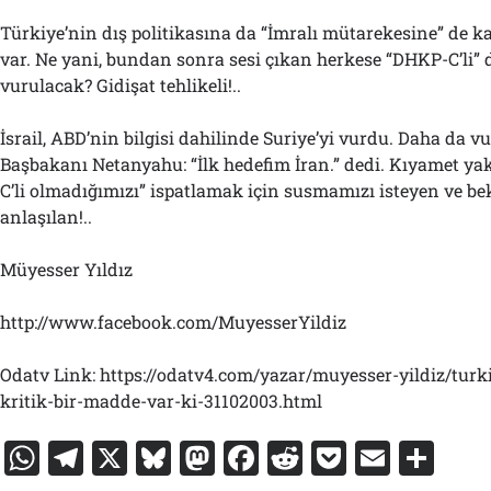
Türkiye’nin dış politikasına da “İmralı mütarekesine” de k
var. Ne yani, bundan sonra sesi çıkan herkese “DHKP-C’li”
vurulacak? Gidişat tehlikeli!..
İsrail, ABD’nin bilgisi dahilinde Suriye’yi vurdu. Daha da v
Başbakanı Netanyahu: “İlk hedefim İran.” dedi. Kıyamet ya
C’li olmadığımızı” ispatlamak için susmamızı isteyen ve be
anlaşılan!..
Müyesser Yıldız
http://www.facebook.com/MuyesserYildiz
Odatv Link: https://odatv4.com/yazar/muyesser-yildiz/turkiye
kritik-bir-madde-var-ki-31102003.html
W
T
X
Bl
M
F
R
P
E
S