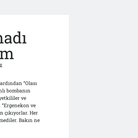
madı
im
z
 ardından “Olası
canlı bombanın
etkililer ve
i. “Ergenekon ve
n çıkıyorlar. Her
ediler. Bakın ne