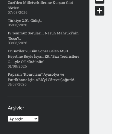
e
Gazi’den Milletvekillerine Kurşun Gibi
d
y
o
d
E
Sözler!..
b
07/08/2026
d
c
o
m
o
S
Türkiye 2.0’a Gidiş!..
i
k
05/08/2026
n
a
o
h
t
15 Temmuz Soruları… Nasuh Mahruki’nin
e
i
“Suçu”!..
k
a
03/08/2026
t
l
r
Er Gaziler 20 Gün Sonra Gelen MSB
Heyetine Böyle İsyan Etti:“Bizi Teröristlere
e
G……yle Güldürdünüz”
01/08/2026
Papazın “Komutanı” Ayasofya ve
Patrikhane İçin ABD’yi Göreve Çağırdı!..
31/07/2026
Arşivler
Arşivler