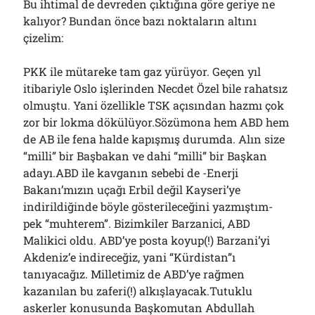
Bu ihtimal de devreden çıktığına göre geriye ne
kalıyor? Bundan önce bazı noktaların altını
çizelim:
PKK ile mütareke tam gaz yürüyor. Geçen yıl
itibariyle Oslo işlerinden Necdet Özel bile rahatsız
olmuştu. Yani özellikle TSK açısından hazmı çok
zor bir lokma dökülüyor.Sözümona hem ABD hem
de AB ile fena halde kapışmış durumda. Alın size
“milli” bir Başbakan ve dahi “milli” bir Başkan
adayı.ABD ile kavganın sebebi de -Enerji
Bakanı’mızın uçağı Erbil değil Kayseri’ye
indirildiğinde böyle gösterileceğini yazmıştım-
pek “muhterem”. Bizimkiler Barzanici, ABD
Malikici oldu. ABD’ye posta koyup(!) Barzani’yi
Akdeniz’e indireceğiz, yani “Kürdistan”ı
tanıyacağız. Milletimiz de ABD’ye rağmen
kazanılan bu zaferi(!) alkışlayacak.Tutuklu
askerler konusunda Başkomutan Abdullah