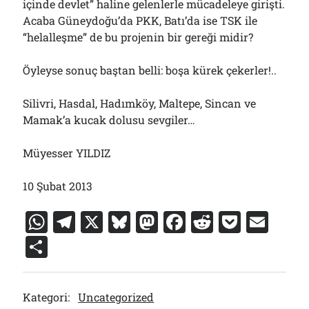
içinde devlet” haline gelenlerle mücadeleye girişti.
Acaba Güneydoğu’da PKK, Batı’da ise TSK ile
“helalleşme” de bu projenin bir gereği midir?
Öyleyse sonuç baştan belli: boşa kürek çekerler!..
Silivri, Hasdal, Hadımköy, Maltepe, Sincan ve
Mamak’a kucak dolusu sevgiler…
Müyesser YILDIZ
10 Şubat 2013
W
T
X
Bl
M
F
R
P
E
h
el
u
a
a
e
o
m
S
at
e
e
st
c
d
c
ai
h
s
gr
s
o
e
di
k
l
ar
Kategori:
Uncategorized