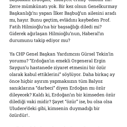
Çağırdı!..
Zerre mümkünatı yok. Bir kez olsun Genelkurmay
31/07/2026
Başkanlığı’nı yapan İlker Başbuğ’un ailesini aradı
mı, hayır. Bunu geçtim, evlâdını kaybeden Prof.
Fatih Hilmioğlu’na bir başsağlığı diledi mi?
Arşivler
Giderek ağırlaşan Hilmioğlu’nun, Haberal’ın
durumunu takip ediyor mu?
Arşivler
Ya CHP Genel Başkan Yardımcısı Gürsel Tekin’in
yorumu? “Erdoğan’ın emekli Orgeneral Ergin
Saygun’u hastanede ziyaret etmesini bir özür
olarak kabul ettiklerini” söylüyor. Daha birkaç ay
önce hiçbir ayırım yapmaksızın tüm Balyoz
sanıklarına “darbeci” diyen Erdoğan mı özür
dileyecek? Kaldı ki, Erdoğan’ın bir kimseden özür
dilediği vaki midir? Şayet “özür” ise, bu olsa olsa
Uludere’deki gibi, kimsenin duymadığı bir
özürdür!..