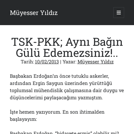
Müyesser Yıldız
ana
menüy
Yan
aç
Arama
Menü
TSK-PKK; Aynı Bağın
Gülü Edemezsiniz!..
Tarih:
10/02/2013
| Yazar:
Müyesser Yıldız
Son Yazılar
Başbakan Erdoğan’ın önce tutuklu askerler,
Gazi’den Milletvekillerine Kurşun Gibi Sözler!..
07/08/2026
ardından Ergin Saygun üzerinden yürüttüğü
toplumsal mühendislik çalışmasına dair duygu ve
Türkiye 2.0’a Gidiş!..
05/08/2026
düşüncelerimi paylaşacağımı yazmıştım.
15 Temmuz Soruları… Nasuh Mahruki’nin “Suçu”!..
03/08/2026
İşte hemen yazıyorum. En son ihtimalden
Er Gaziler 20 Gün Sonra Gelen MSB Heyetine Böyle İsyan Etti:“Bizi
başlayayım:
Teröristlere G……yle Güldürdünüz”
01/08/2026
Başbakan Erdoğan, “hidayete ermiş” olabilir mi?
Papazın “Komutanı” Ayasofya ve Patrikhane İçin ABD’yi Göreve