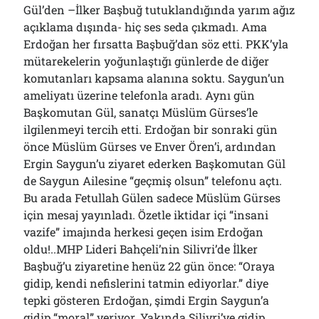
Gül’den –İlker Başbuğ tutuklandığında yarım ağız
açıklama dışında- hiç ses seda çıkmadı. Ama
Erdoğan her fırsatta Başbuğ’dan söz etti. PKK’yla
mütarekelerin yoğunlaştığı günlerde de diğer
komutanları kapsama alanına soktu. Saygun’un
ameliyatı üzerine telefonla aradı. Aynı gün
Başkomutan Gül, sanatçı Müslüm Gürses’le
ilgilenmeyi tercih etti. Erdoğan bir sonraki gün
önce Müslüm Gürses ve Enver Ören’i, ardından
Ergin Saygun’u ziyaret ederken Başkomutan Gül
de Saygun Ailesine “geçmiş olsun” telefonu açtı.
Bu arada Fetullah Gülen sadece Müslüm Gürses
için mesaj yayınladı. Özetle iktidar içi “insani
vazife” imajında herkesi geçen isim Erdoğan
oldu!..MHP Lideri Bahçeli’nin Silivri’de İlker
Başbuğ’u ziyaretine henüz 22 gün önce: “Oraya
gidip, kendi nefislerini tatmin ediyorlar.” diye
tepki gösteren Erdoğan, şimdi Ergin Saygun’a
gidip “moral” veriyor. Yakında Silivri’ye gidip