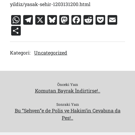
yildiz/yasak-sehir-1203131200.html
W
T
X
Bl
M
F
R
P
E
h
el
u
a
a
e
o
m
S
at
e
e
st
c
d
c
ai
h
s
gr
s
o
e
di
k
l
ar
Kategori:
Uncategorized
A
a
k
d
b
t
et
e
p
m
y
o
o
p
n
o
k
Önceki Yazı
Komutan Bayrak İndirtirse!..
Sonraki Yazı
Bu “Sehven”e de Polis ve Hakim’in Cevabına da
Pes!..