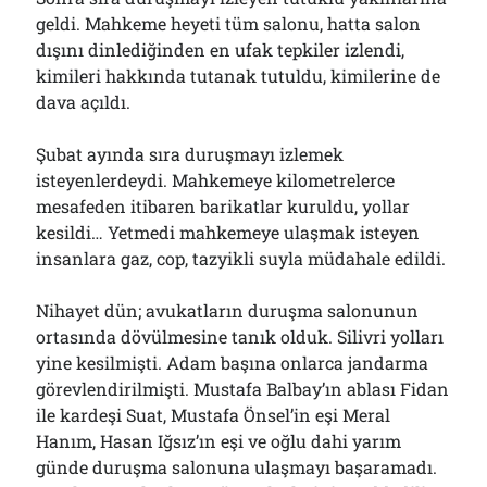
01/08/2026
geldi. Mahkeme heyeti tüm salonu, hatta salon
dışını dinlediğinden en ufak tepkiler izlendi,
kimileri hakkında tutanak tutuldu, kimilerine de
Arşivler
dava açıldı.
Arşivler
Şubat ayında sıra duruşmayı izlemek
isteyenlerdeydi. Mahkemeye kilometrelerce
mesafeden itibaren barikatlar kuruldu, yollar
kesildi… Yetmedi mahkemeye ulaşmak isteyen
insanlara gaz, cop, tazyikli suyla müdahale edildi.
Nihayet dün; avukatların duruşma salonunun
ortasında dövülmesine tanık olduk. Silivri yolları
yine kesilmişti. Adam başına onlarca jandarma
görevlendirilmişti. Mustafa Balbay’ın ablası Fidan
ile kardeşi Suat, Mustafa Önsel’in eşi Meral
Hanım, Hasan Iğsız’ın eşi ve oğlu dahi yarım
günde duruşma salonuna ulaşmayı başaramadı.