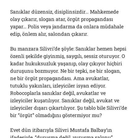
Sanıklar düzensiz, disiplinsizdir… Mahkemede
olay çıkarır, slogan atar, örgüt propagandası
yapar… Polis veya jandarma da onlara müdahale
edip, önlem alır, salondan çıkarır.
Bu manzara Silivri’de şöyle: Sanıklar hemen hepsi
özenli şekilde giyinmiş, saygılı, sessiz oturuyor. O
kadar hukuksuzluk yaşanıp, olay çıkıyor hiçbiri
duruşunu bozmuyor. Ne bir tepki, ne bir slogan,
ne bir örgüt propagandası. Ama avukatlar,
tutuklu yakınları, izleyiciler isyan ediyor.
Robocoplarla sanıklar değil, avukatlar ve
izleyiciler kuşatılıyor. Sanıklar değil, avukat ve
izleyiciler dışarı çıkartılıyor. Şu tablo bile Silivri’de
bir “örgüt” olmadığını göstermiyor mu?
Evet dün itibarıyla Silivri Mustafa Balbay’ın
ifadesiyle, “duruşma değil, vuruşma salonu”