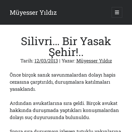
Müyesser Yıldız
ana
menüy
Yan
aç
Arama
Menü
Silivri… Bir Yasak
Şehir!..
Tarih:
12/03/2013
| Yazar:
Müyesser Yıldız
Son Yazılar
Önce birçok sanık savunmalardan dolayı hapis
Asırlık Devlete Bir Haftada Yeni Gömlek Biçilecek Öyle mi?!..
09/08/2026
cezasına çarptırıldı, duruşmalara katılmaları
yasaklandı.
Gazi’den Milletvekillerine Kurşun Gibi Sözler!..
07/08/2026
Türkiye 2.0’a Gidiş!..
Ardından avukatlarına sıra geldi. Birçok avukat
05/08/2026
hakkında duruşmada yaptıkları konuşmalardan
15 Temmuz Soruları… Nasuh Mahruki’nin “Suçu”!..
dolayı suç duyurusunda bulunuldu.
03/08/2026
Er Gaziler 20 Gün Sonra Gelen MSB Heyetine Böyle İsyan Etti:“Bizi
Sonra sıra duruşmayı izleyen tutuklu yakınlarına
Teröristlere G……yle Güldürdünüz”