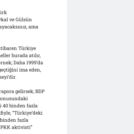
Türk
aykal ve Gülsün
mayacaksınız, ama
itibaren Türkiye
ller burada atılır,
örnek; Daha 1999’da
eçtiğini ima eden,
eyi’dir.
rapora gelirsek; BDP
 konusundaki
i 40 binden fazla
iyle, “Türkiye’deki
 binden fazla
 PKK aktivisti”