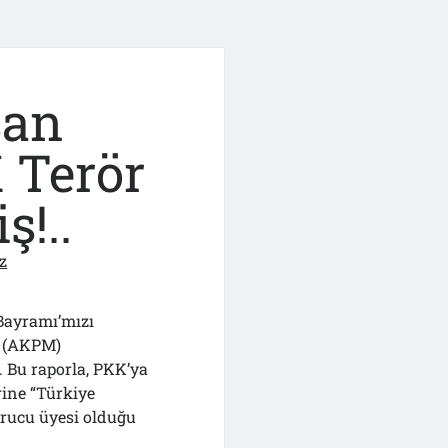
san
 Terör
ş!..
z
Bayramı’mızı
i (AKPM)
 Bu raporla, PKK’ya
rine “Türkiye
urucu üyesi olduğu