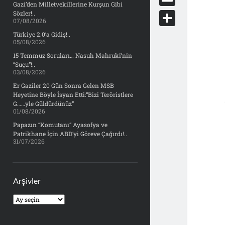
e
Gazi’den Milletvekillerine Kurşun Gibi
d
y
o
d
E
Sözler!..
b
07/08/2026
d
c
o
m
o
S
Türkiye 2.0’a Gidiş!..
i
k
05/08/2026
n
a
o
h
t
15 Temmuz Soruları… Nasuh Mahruki’nin
e
i
“Suçu”!..
k
a
03/08/2026
t
l
r
Er Gaziler 20 Gün Sonra Gelen MSB
Heyetine Böyle İsyan Etti:“Bizi Teröristlere
e
G……yle Güldürdünüz”
01/08/2026
Papazın “Komutanı” Ayasofya ve
Patrikhane İçin ABD’yi Göreve Çağırdı!..
31/07/2026
Arşivler
Arşivler