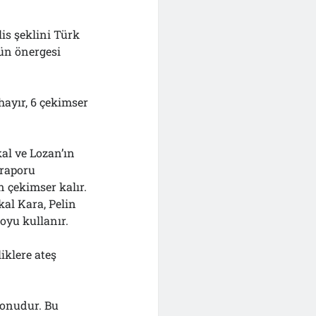
is şeklini Türk
nün önergesi
hayır, 6 çekimser
al ve Lozan’ın
raporu
 çekimser kalır.
kal Kara, Pelin
oyu kullanır.
iklere ateş
yonudur. Bu