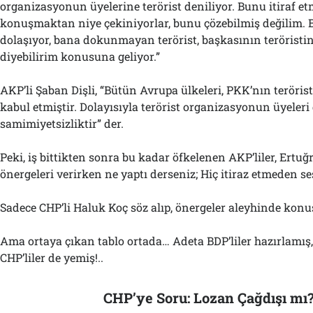
organizasyonun üyelerine terörist deniliyor. Bunu itiraf e
konuşmaktan niye çekiniyorlar, bunu çözebilmiş değilim.
dolaşıyor, bana dokunmayan terörist, başkasının teröristin
diyebilirim konusuna geliyor.”
AKP’li Şaban Dişli, “Bütün Avrupa ülkeleri, PKK’nın teröri
kabul etmiştir. Dolayısıyla terörist organizasyonun üyeleri d
samimiyetsizliktir” der.
Peki, iş bittikten sonra bu kadar öfkelenen AKP’liler, Ertu
önergeleri verirken ne yaptı derseniz; Hiç itiraz etmeden se
Sadece CHP’li Haluk Koç söz alıp, önergeler aleyhinde kon
Ama ortaya çıkan tablo ortada… Adeta BDP’liler hazırlamış, 
CHP’liler de yemiş!..
CHP’ye Soru: Lozan Çağdışı mı