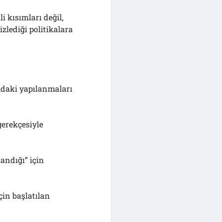
i kısımları değil,
zlediği politikalara
daki yapılanmaları
gerekçesiyle
andığı” için
çin başlatılan