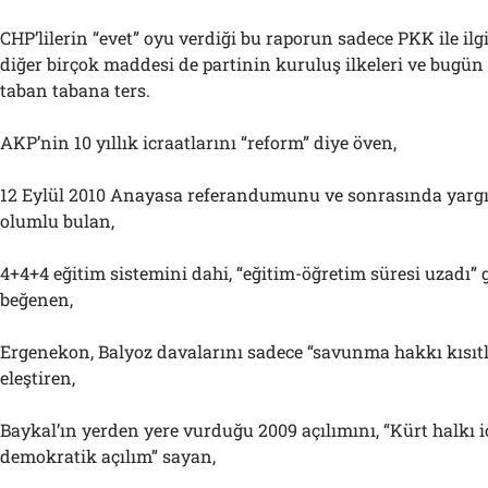
CHP’lilerin “evet” oyu verdiği bu raporun sadece PKK ile ilgil
diğer birçok maddesi de partinin kuruluş ilkeleri ve bugün i
taban tabana ters.
AKP’nin 10 yıllık icraatlarını “reform” diye öven,
12 Eylül 2010 Anayasa referandumunu ve sonrasında yargı
olumlu bulan,
4+4+4 eğitim sistemini dahi, “eğitim-öğretim süresi uzadı” 
beğenen,
Ergenekon, Balyoz davalarını sadece “savunma hakkı kısıtl
eleştiren,
Baykal’ın yerden yere vurduğu 2009 açılımını, “Kürt halkı i
demokratik açılım” sayan,