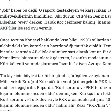
“Şok” haber bu değil; O raporu destekleyen ve karşı çıkan 
milletvekillerinin kimlikleri. Sıkı durun, CHP’den Deniz B
Bilgehan “evet” derken, Haluk Koç çekimser kalmış. İnan
AKP’liler ise red oyu vermiş.
Önce Avrupa Konseyi hakkında kısa bilgi; 1990’lı yıllardan 
alehindeki tüm kararların hazırlandığı mutfak gibidir. Teme
bir süre sonrada AB eliyle önümüze şart olarak konur. Bir 
Kemalizm’i bir sorun olarak gösteren, Lozan’ın modasının g
Kürt kökenli vatandaşlarımıza “azınlık” diyen Avrupa Kons
Türkiye için böylesi tarihi bir günde görüşülen ve oylanan 
Milletvekili Ertuğrul Kürkçü’nün verdiği önergelerle PKK
ifadeler değiştirilir. Raporda, “Kürt sorunu ve PKK terörizm
kişinin ölümüne neden oldu” denmişken, Kürkçü’nün teklif
Kürt sorunu ve Türk devletiyle PKK arasındaki çatışma 40
kişinin ölümüne neden oldu” halini alır. Keza, “PKK’lılar”, “