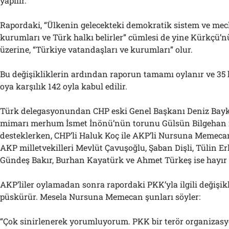
yapılır.
Rapordaki, “Ülkenin gelecekteki demokratik sistem ve mecl
kurumları ve Türk halkı belirler” cümlesi de yine Kürkçü’
üzerine, “Türkiye vatandaşları ve kurumları” olur.
Bu değişikliklerin ardından raporun tamamı oylanır ve 35 
oya karşılık 142 oyla kabul edilir.
Türk delegasyonundan CHP eski Genel Başkanı Deniz Bayk
mimarı merhum İsmet İnönü’nün torunu Gülsün Bilgehan 
desteklerken, CHP’li Haluk Koç ile AKP’li Nursuna Memecan
AKP milletvekilleri Mevlüt Çavuşoğlu, Şaban Dişli, Tülin Er
Gündeş Bakır, Burhan Kayatürk ve Ahmet Türkeş ise hayır 
AKP’liler oylamadan sonra rapordaki PKK’yla ilgili değişikl
püskürür. Mesela Nursuna Memecan şunları söyler:
“Çok sinirlenerek yorumluyorum. PKK bir terör organizas