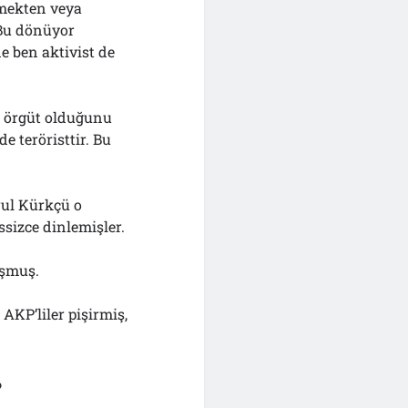
tmekten veya
 Bu dönüyor
e ben aktivist de
st örgüt olduğunu
e teröristtir. Bu
ğrul Kürkçü o
ssizce dinlemişler.
uşmuş.
AKP’liler pişirmiş,
?