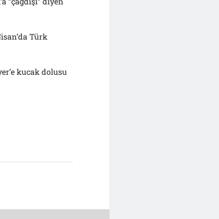
a “çağdışı” diyen
 Nisan’da Türk
yer’e kucak dolusu