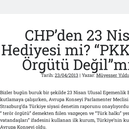
CHP’den 23 Ni
Hediyesi mi? “PKK
Örgütü Değil”mi
Tarih:
23/04/2013
| Yazar:
Müyesser Yıldı
Bizler bugün buruk bir şekilde 23 Nisan Ulusal Egemenlik 
kutlamaya çalışırken, Avrupa Konseyi Parlamenter Meclis
Strazburg’da Türkiye siyasi denetim raporunu onaylıyordu.
“ terör örgütü” demekten fiilen vazgeçen ve “Türk halkı” ye
vatandaşları” ifadesini kullanan ilk kurum, Türkiye’nin k
Avrupa Konseyi oldu.