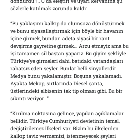
döndürdü”!.. O da eleştiri ve uyarı kervanına şu
sözlerle katılmak zorunda kaldı:
“Bu yaklaşımı kalkıp da olumsuza dönüştürmek
ve bunu siyasallaştırmak için böyle bir havanın
içine girmek, bundan adeta siyasi bir rant
devşirme gayretine girmek… Arzu etmeyiz ama bu
işi tamamen sil baştan yaparız. Bu giyim şekliyle
Türkiye’ye girmeleri dahi, batıdaki vatandaşları
rahatsız eden şeyler. Bunlar belli sinyallerdir.
Medya bunu yakalamıştır. Boşuna yakalamadı.
Ayakta Mekap, sırtlarında Diesel çanta,
üstlerindeki elbisenin tek tip olması gibi. Bu bir
sıkıntı veriyor…”
“Kırılma noktasına gelince, yapılan açıklamalar
bellidir. Türkiye Cumhuriyeti devletinin temel,
değiştirilemez ilkeleri var. Bizim bu ilkelerden
kalkıp taviz vermemizi, istenmeyecek şeyleri