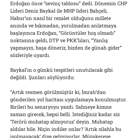
Erdoğan önce “sevinç tablosu” dedi. Dönemin CHP
Çağırdı!..
31/07/2026
Lideri Deniz Baykal ile MHP lideri Bahçeli,
Habur’un nasıl bir rezalet olduğunu millete
anında ve bıkmadan, yorulmadan anlatmaya
başlayınca Erdoğan, “Görüntüler hoş olmadı”
Arşivler
noktasına geldi, DTP ve PKK’lıları, “Yanlış
Arşivler
yapmayın, başa döneriz, bizden de günah gider”
sözleriyle uyardı.
Baykal’ın o günkü tespitleri unutulacak gibi
değildi. Şunları söylüyordu:
“Artık resmen görülmüştür ki, İmralı’dan
gönderilen yol haritası uygulamaya konulmuştur.
Birileri bu senaryoyu yazdı. Sahneye kimne
zaman girecek, hepsi belli. İstediğiniz kadar siz
‘Terörü muhatap almıyoruz’ deyin. Muhatap
aldılar bile. Niçin indiler onlar? ‘Artık silahla bu
işolmayacak’ diye gelmiyorlar. Müzakereye