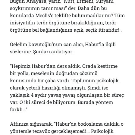
Bugün Anayasa, yarın “Kürt, Ermeni, Süryani
soykırımının tanınması” der. Daha dün bu
konularda Meclis’e teklifte bulunmadılar mı? Tüm
inisiyatifin terör örgütüne bırakıldığının, terör
örgütüne bel bağlandığının açık, seçik itirafıdır!..
Gelelim Davutoğlu’nun can alıcı, Habur’la ilgili
sözlerine. Şunları anlatıyor:
“Hepimiz Habur’dan ders aldık. Orada kestirme
bir yolla, meselenin doğrudan çözümü
konusunda bir çaba vardı. Toplumun psikolojik
olarak yeterli hazırlığı olmamıştı. Şimdi ise
yaklaşık 4 aydır yavaş yavaş olgunlaşan bir süreç
var. O iki süreci de biliyorum. Burada yöntem
farklı…”
Affınıza sığınarak, “Habur’da bodoslama daldık, o
yöntemle tecavüz gerçekleşemedi… Psikolojik