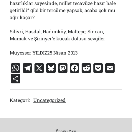
hazırlıklar sayesinde, millet tecavüze hazır hale
getirildi” gibi bir tercüme yapsak, acaba çok mu
ağır kaçar?
Silivri, Hasdal, Hadımköy, Maltepe, Sincan,
Mamak ve Şirinyer’e kucak dolusu sevgiler
Müyesser YILDIZ25 Nisan 2013
W
T
X
Bl
M
F
R
P
E
h
el
u
a
a
e
o
m
S
at
e
e
st
c
d
c
ai
h
s
gr
s
o
e
di
k
l
ar
Kategori:
Uncategorized
A
a
k
d
b
t
et
e
p
m
y
o
o
p
n
o
Önceki Yazı