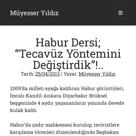
Müyesser Yıldız
ana
menüy
Yan
aç
Arama
Menü
Habur Dersi;
“Tecavüz Yöntemini
Değiştirdik”!..
Son Yazılar
Tarih:
25/04/2013
| Yazar:
Müyesser Yıldız
Gazi’den Milletvekillerine Kurşun Gibi Sözler!..
07/08/2026
2009’da milleti ayağa kaldıran Habur görüntüleri,
Türkiye 2.0’a Gidiş!..
İmralı-Kandil-Ankara-Diyarbakır-Brüksel
05/08/2026
beşgeninde 4 aydır yaşananların yanında devede
15 Temmuz Soruları… Nasuh Mahruki’nin “Suçu”!..
03/08/2026
kulak kaldı.
Er Gaziler 20 Gün Sonra Gelen MSB Heyetine Böyle İsyan Etti:“Bizi
Teröristlere G……yle Güldürdünüz”
Habur’da çadır mahkemesi kurulup, teröristlere
01/08/2026
karşılama törenleri düzenlendiğinde Başbakan
Papazın “Komutanı” Ayasofya ve Patrikhane İçin ABD’yi Göreve