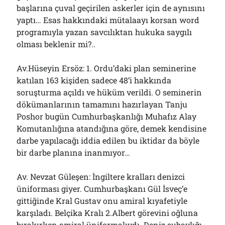
başlarına çuval geçirilen askerler için de aynısını
yaptı… Esas hakkındaki mütalaayı korsan word
programıyla yazan savcılıktan hukuka saygılı
olması beklenir mi?..
Av.Hüseyin Ersöz: 1. Ordu’daki plan seminerine
katılan 163 kişiden sadece 48’i hakkında
soruşturma açıldı ve hüküm verildi. O seminerin
dökümanlarının tamamını hazırlayan Tanju
Poshor bugün Cumhurbaşkanlığı Muhafız Alay
Komutanlığına atandığına göre, demek kendisine
darbe yapılacağı iddia edilen bu iktidar da böyle
bir darbe planına inanmıyor…
Av. Nevzat Güleşen: İngiltere kralları denizci
üniforması giyer. Cumhurbaşkanı Gül İsveç’e
gittiğinde Kral Gustav onu amiral kıyafetiyle
karşıladı. Belçika Kralı 2.Albert görevini oğluna
bırakırken amiral üniformalıydı. Deniz subaylığı