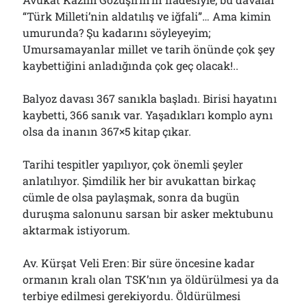
Çağırdı!..
“Türk Milleti’nin aldatılış ve iğfali”… Ama kimin
31/07/2026
umurunda? Şu kadarını söyleyeyim;
Umursamayanlar millet ve tarih önünde çok şey
kaybettiğini anladığında çok geç olacak!..
Arşivler
Arşivler
Balyoz davası 367 sanıkla başladı. Birisi hayatını
kaybetti, 366 sanık var. Yaşadıkları komplo aynı
olsa da inanın 367×5 kitap çıkar.
Tarihi tespitler yapılıyor, çok önemli şeyler
anlatılıyor. Şimdilik her bir avukattan birkaç
cümle de olsa paylaşmak, sonra da bugün
duruşma salonunu sarsan bir asker mektubunu
aktarmak istiyorum.
Av. Kürşat Veli Eren: Bir süre öncesine kadar
ormanın kralı olan TSK’nın ya öldürülmesi ya da
terbiye edilmesi gerekiyordu. Öldürülmesi