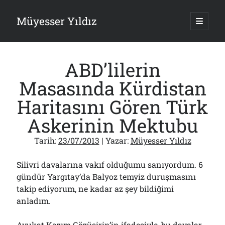
Müyesser Yıldız
ana
menüy
Yan
aç
Arama
Menü
ABD’lilerin
Masasında Kürdistan
Haritasını Gören Türk
Son Yazılar
Askerinin Mektubu
Gazi’den Milletvekillerine Kurşun Gibi Sözler!..
07/08/2026
Tarih:
23/07/2013
| Yazar:
Müyesser Yıldız
Türkiye 2.0’a Gidiş!..
05/08/2026
Silivri davalarına vakıf olduğumu sanıyordum. 6
15 Temmuz Soruları… Nasuh Mahruki’nin “Suçu”!..
gündür Yargıtay’da Balyoz temyiz duruşmasını
03/08/2026
takip ediyorum, ne kadar az şey bildiğimi
Er Gaziler 20 Gün Sonra Gelen MSB Heyetine Böyle İsyan Etti:“Bizi
anladım.
Teröristlere G……yle Güldürdünüz”
01/08/2026
Papazın “Komutanı” Ayasofya ve Patrikhane İçin ABD’yi Göreve
Avukat Kazım Gözüşirin’in ifadesiyle, bu davalar