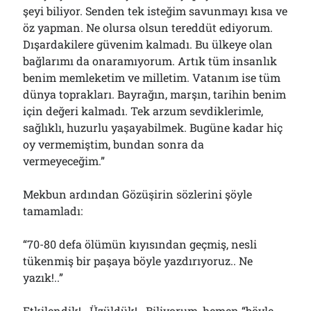
şeyi biliyor. Senden tek isteğim savunmayı kısa ve
öz yapman. Ne olursa olsun tereddüt ediyorum.
Dışardakilere güvenim kalmadı. Bu ülkeye olan
bağlarımı da onaramıyorum. Artık tüm insanlık
benim memleketim ve milletim. Vatanım ise tüm
dünya toprakları. Bayrağın, marşın, tarihin benim
için değeri kalmadı. Tek arzum sevdiklerimle,
sağlıklı, huzurlu yaşayabilmek. Bugüne kadar hiç
oy vermemiştim, bundan sonra da
vermeyeceğim.”
Mekbun ardından Gözüşirin sözlerini şöyle
tamamladı:
“70-80 defa ölümün kıyısından geçmiş, nesli
tükenmiş bir paşaya böyle yazdırıyoruz.. Ne
yazık!..”
Etkilendik!.. Üzüldük!.. Biliyorum, hemen “böyle