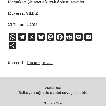
Mamak ve Şirinyer’e kucak dolusu sevgiler
Müyesser YILDIZ
23 Temmuz 2013
W
T
X
Bl
M
F
R
P
E
h
el
u
a
a
e
o
m
S
at
e
e
st
c
d
c
ai
h
s
gr
s
o
e
di
k
l
ar
Kategori:
Uncategorized
A
a
k
d
b
t
et
e
p
m
y
o
o
p
n
o
k
Önceki Yazı
Balbay’ın oğlu da adalet savaşcısı oldu
Sonraki Yazı