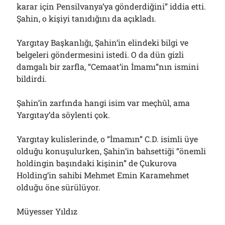
karar için Pensilvanya’ya gönderdiğini” iddia etti.
Çağırdı!..
31/07/2026
Şahin, o kişiyi tanıdığını da açıkladı.
Yargıtay Başkanlığı, Şahin’in elindeki bilgi ve
belgeleri göndermesini istedi. O da dün gizli
Arşivler
damgalı bir zarfla, “Cemaat’in İmamı”nın ismini
Arşivler
bildirdi.
Şahin’in zarfında hangi isim var meçhûl, ama
Yargıtay’da söylenti çok.
Yargıtay kulislerinde, o “İmamın” C.D. isimli üye
olduğu konuşulurken, Şahin’in bahsettiği “önemli
holdingin başındaki kişinin” de Çukurova
Holding’in sahibi Mehmet Emin Karamehmet
olduğu öne sürülüyor.
Müyesser Yıldız