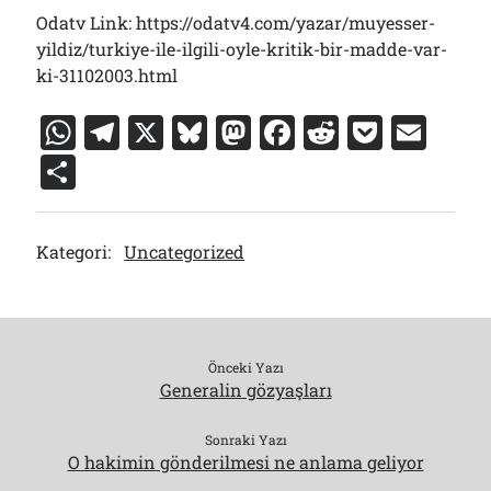
Odatv Link: https://odatv4.com/yazar/muyesser-
yildiz/turkiye-ile-ilgili-oyle-kritik-bir-madde-var-
ki-31102003.html
W
T
X
Bl
M
F
R
P
E
h
el
u
a
a
e
o
m
S
at
e
e
st
c
d
c
ai
h
s
gr
s
o
e
di
k
l
ar
Kategori:
Uncategorized
A
a
k
d
b
t
et
e
p
m
y
o
o
p
n
o
k
Önceki Yazı
Generalin gözyaşları
Sonraki Yazı
O hakimin gönderilmesi ne anlama geliyor