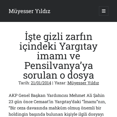
Müyesser Yıldız
ana
menüy
Yan
aç
Arama
Menü
İşte gizli zarfın
içindeki Yargıtay
imamı ve
Son Yazılar
Pensilvanya’ya
Gazi’den Milletvekillerine Kurşun Gibi Sözler!..
sorulan o dosya
07/08/2026
Türkiye 2.0’a Gidiş!..
Tarih:
21/01/2014
| Yazar:
Müyesser Yıldız
05/08/2026
15 Temmuz Soruları… Nasuh Mahruki’nin “Suçu”!..
03/08/2026
AKP Genel Başkan Yardımcısı Mehmet Ali Şahin
Er Gaziler 20 Gün Sonra Gelen MSB Heyetine Böyle İsyan Etti:“Bizi
23 gün önce Cemaat’in Yargıtay’daki “İmamı”nın,
Teröristlere G……yle Güldürdünüz”
“Bir ceza davasında mahkûm olmuş önemli bir
01/08/2026
holdingin başında bulunan kişiyle ilgili dosyayı
Papazın “Komutanı” Ayasofya ve Patrikhane İçin ABD’yi Göreve