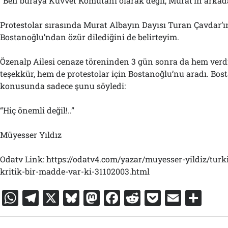
“Ben buraya Kuvvet Komutanı olarak değil, Murat’ın arkada
Protestolar sırasında Murat Albayın Dayısı Turan Çavdar’
Bostanoğlu’ndan özür dilediğini de belirteyim.
Özenalp Ailesi cenaze töreninden 3 gün sonra da hem verd
teşekkür, hem de protestolar için Bostanoğlu’nu aradı. Bos
konusunda sadece şunu söyledi:
“Hiç önemli değil!..”
Müyesser Yıldız
Odatv Link: https://odatv4.com/yazar/muyesser-yildiz/turkiye
kritik-bir-madde-var-ki-31102003.html
W
T
X
Bl
M
F
R
P
E
S
h
el
u
a
a
e
o
m
h