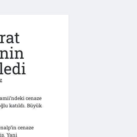
rat
inin
ledi
z
amii’ndeki cenaze
ğlu katıldı. Büyük
nalp’in cenaze
iş. Yani