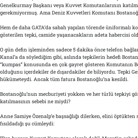
Genelkurmay Başkanı veya Kuvvet Komutanlarının katılm
gerekmiyormuş. Ama Deniz Kuvvetleri Komutanı Bostanoğl
Hem de daha GATA’da sabah yapılan törende üniformalı k
gösterilen tepki, camide yaşanacakların adeta habercisi ol
O gün defin işleminden sadece 5 dakika önce telefon bağla
Kanal’a da söylediğim gibi, aslında tepkilerin hedefi Bosta
“kumpas” konusunda en çok gayret gösteren Komutanın B
olduğunu içerdekiler de dışardakiler de biliyordu. Tepki 
hükümeteydi. Ancak tüm fatura Bostanoğlu’na kesildi.
Bostanoğlu’nun mecburiyeti yokken ve her türlü tepkiyi gö
katılmasının sebebi ne miydi?
Anne Samiye Özenalp’e başsağlığı dilerken, elini öptükten
fısıldadığı şu cümleydi: