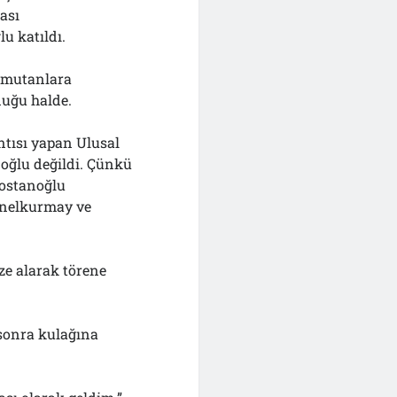
ası
u katıldı.
omutanlara
duğu halde.
ntısı yapan Ulusal
noğlu değildi. Çünkü
ostanoğlu
Genelkurmay ve
ze alarak törene
 sonra kulağına