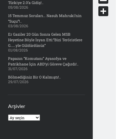
e
Türkiye 2.0’a Gidiş!..
d
y
o
05/08/2026
d
E
b
d
c
15 Temmuz Soruları… Nasuh Mahruki’nin
o
m
o
S
“Suçu”!..
i
k
03/08/2026
n
a
o
h
t
Er Gaziler 20 Gün Sonra Gelen MSB
e
i
Heyetine Böyle İsyan Etti:“Bizi Teröristlere
k
a
t
G……yle Güldürdünüz”
l
01/08/2026
r
Papazın “Komutanı” Ayasofya ve
e
Patrikhane İçin ABD’yi Göreve Çağırdı!..
31/07/2026
Bölmediğiniz Bir O Kalmıştı!..
29/07/2026
Arşivler
Arşivler