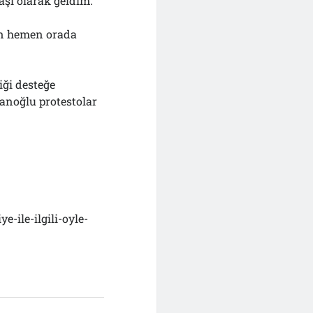
şı olarak geldim.”
ın hemen orada
iği desteğe
tanoğlu protestolar
-ile-ilgili-oyle-