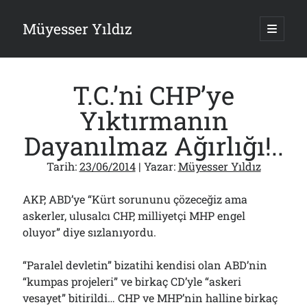
Müyesser Yıldız
ana
menüy
Yan
aç
Arama
Menü
T.C.’ni CHP’ye
Yıktırmanın
Dayanılmaz Ağırlığı!..
Son Yazılar
Tarih:
23/06/2014
| Yazar:
Müyesser Yıldız
Gazi’den Milletvekillerine Kurşun Gibi Sözler!..
07/08/2026
AKP, ABD’ye “Kürt sorununu çözeceğiz ama
Türkiye 2.0’a Gidiş!..
askerler, ulusalcı CHP, milliyetçi MHP engel
05/08/2026
oluyor” diye sızlanıyordu.
15 Temmuz Soruları… Nasuh Mahruki’nin “Suçu”!..
03/08/2026
“Paralel devletin” bizatihi kendisi olan ABD’nin
Er Gaziler 20 Gün Sonra Gelen MSB Heyetine Böyle İsyan Etti:“Bizi
Teröristlere G……yle Güldürdünüz”
“kumpas projeleri” ve birkaç CD’yle “askeri
01/08/2026
vesayet” bitirildi… CHP ve MHP’nin halline birkaç
Papazın “Komutanı” Ayasofya ve Patrikhane İçin ABD’yi Göreve