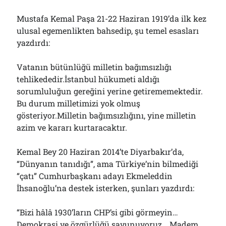
Mustafa Kemal Paşa 21-22 Haziran 1919’da ilk kez
ulusal egemenlikten bahsedip, şu temel esasları
yazdırdı:
Vatanın bütünlüğü milletin bağımsızlığı
tehlikededir.İstanbul hükumeti aldığı
sorumluluğun gereğini yerine getirememektedir.
Bu durum milletimizi yok olmuş
gösteriyor.Milletin bağımsızlığını, yine milletin
azim ve kararı kurtaracaktır.
Kemal Bey 20 Haziran 2014’te Diyarbakır’da,
“Dünyanın tanıdığı”, ama Türkiye’nin bilmediği
“çatı” Cumhurbaşkanı adayı Ekmeleddin
İhsanoğlu’na destek isterken, şunları yazdırdı:
“Bizi hâlâ 1930’ların CHP’si gibi görmeyin…
Demokrasi ve özgürlüğü savunuyoruz… Madem