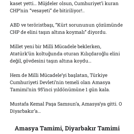
kaset yetti… Müjdeler olsun, Cumhuriyet’i kuran
Çağırdı!..
31/07/2026
CHP’nin “vesayeti” de bitiriliyor!..
ABD ve teröristbaşı, “Kürt sorununun çözümünde
CHP de elini taşın altına koymalı” diyordu.
Arşivler
Arşivler
Millet yeni bir Milli Mücadele beklerken,
Atatürk’ün koltuğunda oturan Kılıçdaroğlu elini
değil, gövdesini taşın altına koydu…
Hem de Milli Mücadele’yi başlatan, Türkiye
Cumhuriyeti Devleti’nin temeli olan Amasya
Tamimi’nin 95’inci yıldönümüne 1 gün kala.
Mustafa Kemal Paşa Samsun’a, Amasya’ya gitti. O
Diyarbakır’a…
Amasya Tamimi, Diyarbakır Tamimi