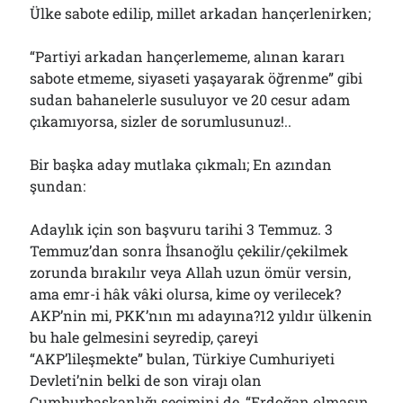
Ülke sabote edilip, millet arkadan hançerlenirken;
“Partiyi arkadan hançerlememe, alınan kararı
sabote etmeme, siyaseti yaşayarak öğrenme” gibi
sudan bahanelerle susuluyor ve 20 cesur adam
çıkamıyorsa, sizler de sorumlusunuz!..
Bir başka aday mutlaka çıkmalı; En azından
şundan:
Adaylık için son başvuru tarihi 3 Temmuz. 3
Temmuz’dan sonra İhsanoğlu çekilir/çekilmek
zorunda bırakılır veya Allah uzun ömür versin,
ama emr-i hâk vâki olursa, kime oy verilecek?
AKP’nin mi, PKK’nın mı adayına?12 yıldır ülkenin
bu hale gelmesini seyredip, çareyi
“AKP’lileşmekte” bulan, Türkiye Cumhuriyeti
Devleti’nin belki de son virajı olan
Cumhurbaşkanlığı seçimini de, “Erdoğan olmasın