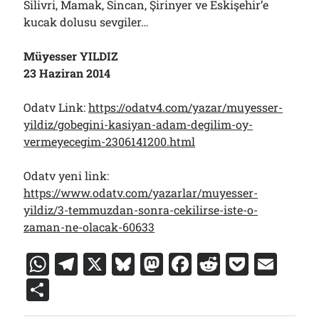
Silivri, Mamak, Sincan, Şirinyer ve Eskişehir’e
kucak dolusu sevgiler…
Müyesser YILDIZ
23 Haziran 2014
Odatv Link:
https://odatv4.com/yazar/muyesser-
yildiz/gobegini-kasiyan-adam-degilim-oy-
vermeyecegim-2306141200.html
Odatv yeni link:
https://www.odatv.com/yazarlar/muyesser-
yildiz/3-temmuzdan-sonra-cekilirse-iste-o-
zaman-ne-olacak-60633
W
T
X
Bl
M
F
R
P
E
h
el
u
a
a
e
o
m
S
at
e
e
st
c
d
c
ai
h