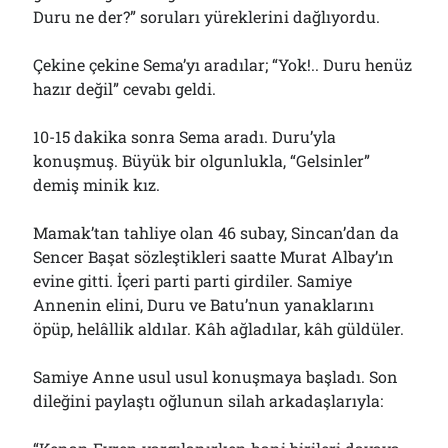
Duru ne der?” soruları yüreklerini dağlıyordu.
Çekine çekine Sema’yı aradılar; “Yok!.. Duru henüz
hazır değil” cevabı geldi.
10-15 dakika sonra Sema aradı. Duru’yla
konuşmuş. Büyük bir olgunlukla, “Gelsinler”
demiş minik kız.
Mamak’tan tahliye olan 46 subay, Sincan’dan da
Sencer Başat sözleştikleri saatte Murat Albay’ın
evine gitti. İçeri parti parti girdiler. Samiye
Annenin elini, Duru ve Batu’nun yanaklarını
öpüp, helâllik aldılar. Kâh ağladılar, kâh güldüler.
Samiye Anne usul usul konuşmaya başladı. Son
dileğini paylaştı oğlunun silah arkadaşlarıyla: