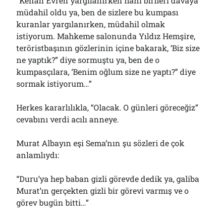
“Kenan Evren yargılanırken hani birileri davaya
müdahil oldu ya, ben de sizlere bu kumpası
kuranlar yargılanırken, müdahil olmak
istiyorum. Mahkeme salonunda Yıldız Hemşire,
teröristbaşının gözlerinin içine bakarak, ‘Biz size
ne yaptık?” diye sormuştu ya, ben de o
kumpasçılara, ‘Benim oğlum size ne yaptı?” diye
sormak istiyorum…”
Herkes kararlılıkla, “Olacak. O günleri göreceğiz”
cevabını verdi acılı anneye.
Murat Albayın eşi Sema’nın şu sözleri de çok
anlamlıydı:
“Duru’ya hep baban gizli görevde dedik ya, galiba
Murat’ın gerçekten gizli bir görevi varmış ve o
görev bugün bitti…”