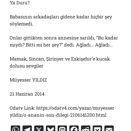
Ya Duru?
Babasının arkadaşları gidene kadar hiçbir şey
söylemedi.
Onlar gittikten sonra annesine sarıldı, “Bu kadar
mıydı? Bitti mi her şey?” dedi. Ağladı… Ağladı…
Mamak, Sincan, Şirinyer ve Eskişehir’e kucak
dolusu sevgiler
Müyesser YILDIZ
21 Haziran 2014
Odatv Link: https://odatv4.com/yazar/muyesser-
yildiz/o-ananin-son-dilegi-2106141200.html
W
T
X
Bl
M
F
R
P
E