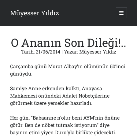
Müyesser Yıldız
ana
menüy
Yan
aç
Arama
Menü
O Ananın Son Dileği!..
Tarih:
21/06/2014
| Yazar:
Müyesser Yıldız
Çarşamba günü Murat Albay’ın ölümünün 50’inci
Son Yazılar
günüydü.
Asırlık Devlete Bir Haftada Yeni Gömlek Biçilecek Öyle mi?!..
09/08/2026
Samiye Anne erkenden kalktı, Anayasa
Gazi’den Milletvekillerine Kurşun Gibi Sözler!..
Mahkemesi önündeki Adalet Nöbetçilerine
07/08/2026
götürmek üzere yemekler hazırladı.
Türkiye 2.0’a Gidiş!..
05/08/2026
Her gün, “Babaanne n’olur beni AYM’nin önüne
15 Temmuz Soruları… Nasuh Mahruki’nin “Suçu”!..
03/08/2026
götür. Ben de nöbet tutmak istiyorum” diye
Er Gaziler 20 Gün Sonra Gelen MSB Heyetine Böyle İsyan Etti:“Bizi
başının etini yiyen Duru’yla birlikte gidecekti.
Teröristlere G……yle Güldürdünüz”