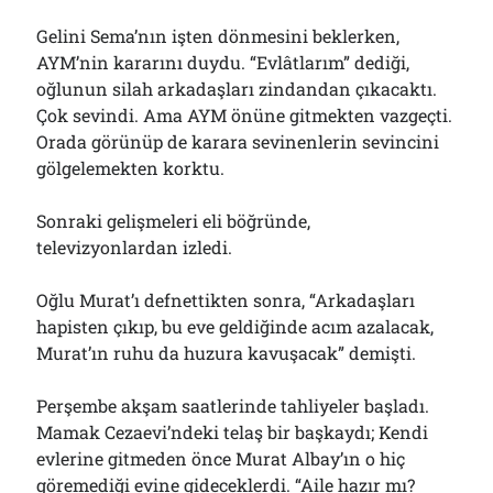
01/08/2026
Gelini Sema’nın işten dönmesini beklerken,
AYM’nin kararını duydu. “Evlâtlarım” dediği,
oğlunun silah arkadaşları zindandan çıkacaktı.
Arşivler
Çok sevindi. Ama AYM önüne gitmekten vazgeçti.
Arşivler
Orada görünüp de karara sevinenlerin sevincini
gölgelemekten korktu.
Sonraki gelişmeleri eli böğründe,
televizyonlardan izledi.
Oğlu Murat’ı defnettikten sonra, “Arkadaşları
hapisten çıkıp, bu eve geldiğinde acım azalacak,
Murat’ın ruhu da huzura kavuşacak” demişti.
Perşembe akşam saatlerinde tahliyeler başladı.
Mamak Cezaevi’ndeki telaş bir başkaydı; Kendi
evlerine gitmeden önce Murat Albay’ın o hiç
göremediği evine gideceklerdi. “Aile hazır mı?