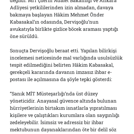
değildi. MİT’çilerin Adalet Bakanlığı ve Ankara
Adliyesi yetkililerinden izin almadan, davaya
bakmaya başlayan Hâkim Mehmet Önder
Kabasakal’ın odasında, Dervişoğlu’nun
avukatıyla birlikte gizlice böcek araması yaptığı
öne sürüldü.
Sonuçta Dervişoğlu beraat etti. Yapılan bilirkişi
incelemesi neticesinde mal varlığında usulsüzlük
tespit edilmediğini belirten Hâkim Kabasakal,
gerekçeli kararında davanın imzasız ihbar e-
postası ile açılmasına da şöyle tepki gösterdi:
“Sanık MİT Müsteşarlığı’nda üst düzey
yöneticidir. Anayasal güvence altında bulunan
hürriyetlerinin birtakım isnatlarla yıpratılması
kişilere ve çalıştıkları kurumlara olan saygınlığı
zedeleyebilir. İsimsiz ve adressiz bir ihbar
mektubunun dayanaklarından öte bir delil söz