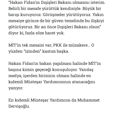
“Hakan Fidan’ın Dışişleri Bakanı olmasını isterim.
Çağırdı!..
31/07/2026
Belirli bir mesafe yürüttük kendisiyle. Büyük bir
barışı kuruyoruz. Görüşmeler yürütüyoruz. Yakın
mesaiye girince de bir güven temelinde bu ilişkiyi
götürüyoruz. Bir an önce Dışişleri Bakanı olsun”
Arşivler
diyor ki, fazla söze hacet yok.
Arşivler
MİT’in tek mesaisi var; PKK ile müzakere… O
yüzden “izinden” kastım başka.
Hakan Fidan’ın bakan yapılması halinde MİT’in
başına kimin geçeceği konuşuluyor. Yandaş
medya, içerden birisinin olması halinde en
kıdemli Müsteşar Yardımcısının atanacağını
yazıyor.
En kıdemli Müsteşar Yardımcısı da Muhammet
Dervişoğlu.