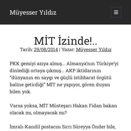
Müyesser Yıldız
ana
menüy
Yan
aç
Arama
Menü
MİT İzinde!..
Tarih:
29/08/2014
| Yazar:
Müyesser Yıldız
PKK gemiyi azıya almış… Almanya’nın Türkiye’yi
Son Yazılar
dinlediği ortaya çıkmış… AKP iktidarının
Gazi’den Milletvekillerine Kurşun Gibi Sözler!..
“dünyanın en saygı ve güçlü istihbarat örgütü
07/08/2026
haline getirdiği” MİT ne yapıyor, gören duyan
Türkiye 2.0’a Gidiş!..
bilen yok.
05/08/2026
15 Temmuz Soruları… Nasuh Mahruki’nin “Suçu”!..
03/08/2026
Varsa yoksa, MİT Müsteşarı Hakan Fidan bakan
olacak mı, olmayacak mı?
Er Gaziler 20 Gün Sonra Gelen MSB Heyetine Böyle İsyan Etti:“Bizi
Teröristlere G……yle Güldürdünüz”
01/08/2026
İmralı-Kandil postacısı Sırrı Süreyya Önder bile,
Papazın “Komutanı” Ayasofya ve Patrikhane İçin ABD’yi Göreve