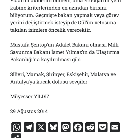
Fidan’ın akıbetini bilmem, ama Erdoğan’ın yeni
kabine kriterlerinden en azından birisini
biliyorum. Geçmişte bakan yapmak veya görev
yerini değiştirmek isteyip de Gül’ün vetosuna
takılan isimlere öncelik verecektir.
Mustafa Şentop’un Adalet Bakanı olması, Milli
Savunma Bakanı İsmet Yılmaz’ın da Ulaştırma
Bakanlığı’na kaydırılması gibi.
Silivri, Mamak, Şirinyer, Eskişehir, Malatya ve
Antalya’ya kucak dolusu sevgiler
Müyesser YILDIZ
29 Ağustos 2014
W
T
X
Bl
M
F
R
P
E
h
el
u
a
a
e
o
m