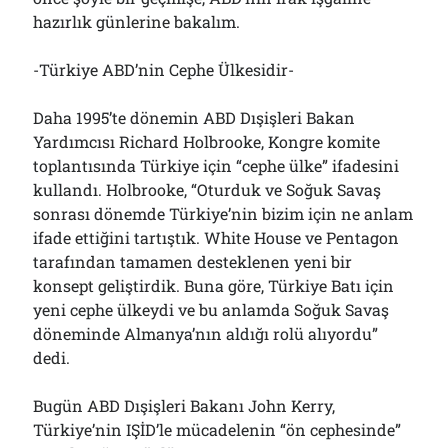
Çağırdı!..
hazırlık günlerine bakalım.
31/07/2026
-Türkiye ABD’nin Cephe Ülkesidir-
Arşivler
Daha 1995’te dönemin ABD Dışişleri Bakan
Yardımcısı Richard Holbrooke, Kongre komite
Arşivler
toplantısında Türkiye için “cephe ülke” ifadesini
kullandı. Holbrooke, “Oturduk ve Soğuk Savaş
sonrası dönemde Türkiye’nin bizim için ne anlam
ifade ettiğini tartıştık. White House ve Pentagon
tarafından tamamen desteklenen yeni bir
konsept geliştirdik. Buna göre, Türkiye Batı için
yeni cephe ülkeydi ve bu anlamda Soğuk Savaş
döneminde Almanya’nın aldığı rolü alıyordu”
dedi.
Bugün ABD Dışişleri Bakanı John Kerry,
Türkiye’nin IŞİD’le mücadelenin “ön cephesinde”