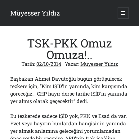
Müyesser Yıldız
ana
menüy
Yan
aç
Arama
Menü
TSK-PKK Omuz
Omuza!..
Tarih:
02/10/2014
| Yazar:
Müyesser Yıldız
Son Yazılar
Başbakan Ahmet Davutoğlu bugün görüşülecek
Gazi’den Milletvekillerine Kurşun Gibi Sözler!..
07/08/2026
tezkere için, “Kim IŞİD’in yanında, kim karşısında
göreceğiz… CHP hayır derse tarihe IŞİD’in yanında
Türkiye 2.0’a Gidiş!..
05/08/2026
yer almış olarak geçecektir” dedi.
15 Temmuz Soruları… Nasuh Mahruki’nin “Suçu”!..
03/08/2026
Bu tezkerede sadece IŞİD yok, PKK ve Esad da var.
Er Gaziler 20 Gün Sonra Gelen MSB Heyetine Böyle İsyan Etti:“Bizi
Evet veya hayırın bunlardan hangisinin yanında
Teröristlere G……yle Güldürdünüz”
01/08/2026
yer almak anlamına geleceğini yorumlamadan
önce şöyle bir geçmişe, ABD’nin Irak işgâline
Papazın “Komutanı” Ayasofya ve Patrikhane İçin ABD’yi Göreve