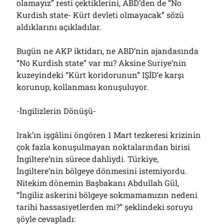
olamayız” resti çektiklerini, ABD’den de “No
Kurdish state- Kürt devleti olmayacak” sözü
aldıklarını açıkladılar.
Bugün ne AKP iktidarı, ne ABD’nin ajandasında
“No Kurdish state” var mı? Aksine Suriye’nin
kuzeyindeki “Kürt koridorunun” IŞİD’e karşı
korunup, kollanması konuşuluyor.
-İngilizlerin Dönüşü-
Irak’ın işgâlini öngören 1 Mart tezkeresi krizinin
çok fazla konuşulmayan noktalarından birisi
İngiltere’nin sürece dahliydi. Türkiye,
İngiltere’nin bölgeye dönmesini istemiyordu.
Nitekim dönemin Başbakanı Abdullah Gül,
“İngiliz askerini bölgeye sokmamamızın nedeni
tarihi hassasiyetlerden mi?” şeklindeki soruyu
şöyle cevapladı: