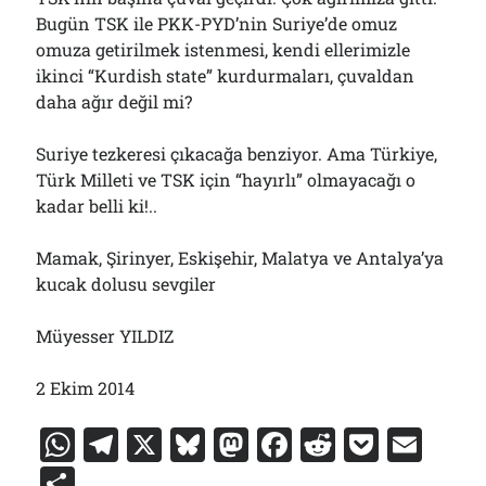
Bugün TSK ile PKK-PYD’nin Suriye’de omuz
omuza getirilmek istenmesi, kendi ellerimizle
ikinci “Kurdish state” kurdurmaları, çuvaldan
daha ağır değil mi?
Suriye tezkeresi çıkacağa benziyor. Ama Türkiye,
Türk Milleti ve TSK için “hayırlı” olmayacağı o
kadar belli ki!..
Mamak, Şirinyer, Eskişehir, Malatya ve Antalya’ya
kucak dolusu sevgiler
Müyesser YILDIZ
2 Ekim 2014
W
T
X
Bl
M
F
R
P
E
h
el
u
a
a
e
o
m
S