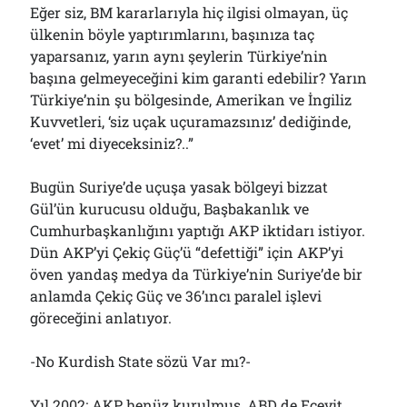
Eğer siz, BM kararlarıyla hiç ilgisi olmayan, üç
ülkenin böyle yaptırımlarını, başınıza taç
yaparsanız, yarın aynı şeylerin Türkiye’nin
başına gelmeyeceğini kim garanti edebilir? Yarın
Türkiye’nin şu bölgesinde, Amerikan ve İngiliz
Kuvvetleri, ‘siz uçak uçuramazsınız’ dediğinde,
‘evet’ mi diyeceksiniz?..”
Bugün Suriye’de uçuşa yasak bölgeyi bizzat
Gül’ün kurucusu olduğu, Başbakanlık ve
Cumhurbaşkanlığını yaptığı AKP iktidarı istiyor.
Dün AKP’yi Çekiç Güç’ü “defettiği” için AKP’yi
öven yandaş medya da Türkiye’nin Suriye’de bir
anlamda Çekiç Güç ve 36’ıncı paralel işlevi
göreceğini anlatıyor.
-No Kurdish State sözü Var mı?-
Yıl 2002; AKP henüz kurulmuş, ABD de Ecevit