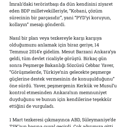
İmralı’daki teröristbaşı da dün kendisini ziyaret
eden BDP milletvekilleriyle, “Kobani, çözüm
sürecinin bir parçasıdır”, yani “PYD’yi koruyun,
kollayın” mesajı gönderdi.
Nasıl bir plan veya tezkereyle karşı karşıya
olduğumuzu anlamak için biraz geriye, 14
Temmuz 2014’e gidelim. Mesut Barzani Ankara’ya
geldi, tüm devlet ricaliyle görüştü. Birkaç gün
sonra Peşmerge Bakanlığı Sözcüsü Cebbar Yaver,
“Görüşmelerde, Türkiye’nin gelecekte peşmerge
güçlerine destek vermesinin de konuşulduğunu”
öne sürdü. Yaver, peşmergenin Kerkük ve Musul’u
kontrol etmesinden Ankara’nın memnuniyet
duyduğunu ve bunun için kendilerine teşekkür
ettiğini de vurguladı.
1 Mart tezkeresi çıkmayınca ABD, Süleymaniye’de
TSK’nın başına çuval geçirdi. Çok ağırımıza gitti.