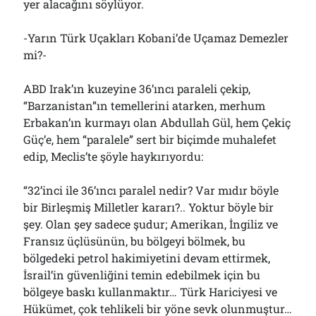
yer alacağını söylüyor.
-Yarın Türk Uçakları Kobani’de Uçamaz Demezler
mi?-
ABD Irak’ın kuzeyine 36’ıncı paraleli çekip,
“Barzanistan”ın temellerini atarken, merhum
Erbakan’ın kurmayı olan Abdullah Gül, hem Çekiç
Güç’e, hem “paralele” sert bir biçimde muhalefet
edip, Meclis’te şöyle haykırıyordu:
“32’inci ile 36’ıncı paralel nedir? Var mıdır böyle
bir Birleşmiş Milletler kararı?.. Yoktur böyle bir
şey. Olan şey sadece şudur; Amerikan, İngiliz ve
Fransız üçlüsünün, bu bölgeyi bölmek, bu
bölgedeki petrol hakimiyetini devam ettirmek,
İsrail’in güvenliğini temin edebilmek için bu
bölgeye baskı kullanmaktır… Türk Hariciyesi ve
Hükümet, çok tehlikeli bir yöne sevk olunmuştur…