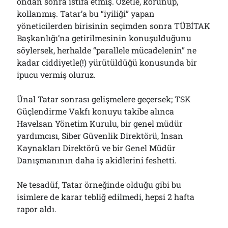
ondan sonra istifa etmiş. Özetle, korunup,
kollanmış. Tatar’a bu “iyiliği” yapan
yöneticilerden birisinin seçimden sonra TÜBİTAK
Başkanlığı’na getirilmesinin konuşulduğunu
söylersek, herhalde “parallele mücadelenin” ne
kadar ciddiyetle(!) yürütüldüğü konusunda bir
ipucu vermiş oluruz.
Ünal Tatar sonrası gelişmelere geçersek; TSK
Güçlendirme Vakfı konuyu takibe alınca
Havelsan Yönetim Kurulu, bir genel müdür
yardımcısı, Siber Güvenlik Direktörü, İnsan
Kaynakları Direktörü ve bir Genel Müdür
Danışmanının daha iş akidlerini feshetti.
Ne tesadüf, Tatar örneğinde olduğu gibi bu
isimlere de karar tebliğ edilmedi, hepsi 2 hafta
rapor aldı.