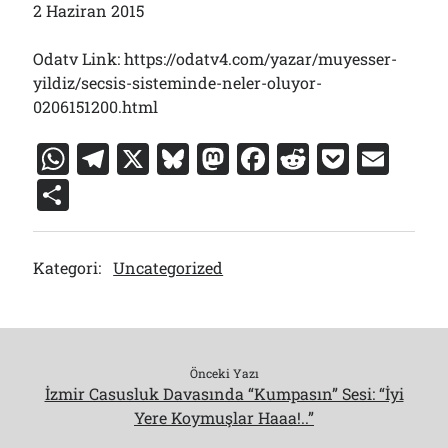
2 Haziran 2015
Odatv Link: https://odatv4.com/yazar/muyesser-
yildiz/secsis-sisteminde-neler-oluyor-
0206151200.html
W
T
X
Bl
M
F
R
P
E
h
el
u
a
a
e
o
m
S
at
e
e
st
c
d
c
ai
h
s
gr
s
o
e
di
k
l
ar
Kategori:
Uncategorized
A
a
k
d
b
t
et
e
p
m
y
o
o
p
n
o
k
Önceki Yazı
İzmir Casusluk Davasında “Kumpasın” Sesi: “İyi
Yere Koymuşlar Haaa!..”