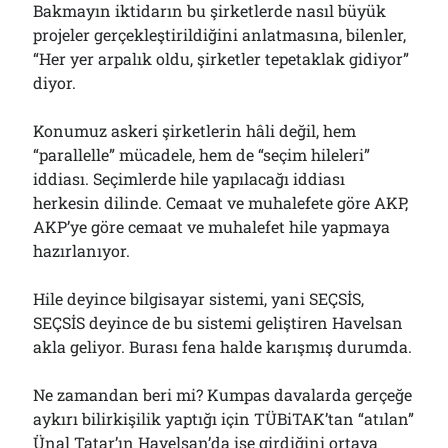
Bakmayın iktidarın bu şirketlerde nasıl büyük
Çağırdı!..
31/07/2026
projeler gerçekleştirildiğini anlatmasına, bilenler,
“Her yer arpalık oldu, şirketler tepetaklak gidiyor”
diyor.
Arşivler
Konumuz askeri şirketlerin hâli değil, hem
Arşivler
“parallelle” mücadele, hem de “seçim hileleri”
iddiası. Seçimlerde hile yapılacağı iddiası
herkesin dilinde. Cemaat ve muhalefete göre AKP,
AKP’ye göre cemaat ve muhalefet hile yapmaya
hazırlanıyor.
Hile deyince bilgisayar sistemi, yani SEÇSİS,
SEÇSİS deyince de bu sistemi geliştiren Havelsan
akla geliyor. Burası fena halde karışmış durumda.
Ne zamandan beri mi? Kumpas davalarda gerçeğe
aykırı bilirkişilik yaptığı için TÜBiTAK’tan “atılan”
Ünal Tatar’ın Havelsan’da işe girdiğini ortaya