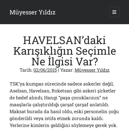
Müyesser Yıldız
ana
menüy
Yan
aç
Arama
Menü
HAVELSAN’daki
Karışıklığın Seçimle
Ne İlgisi Var?
Son Yazılar
Tarih:
02/06/2015
| Yazar:
Müyesser Yıldız
Gazi’den Milletvekillerine Kurşun Gibi Sözler!..
07/08/2026
TSK’ya kumpas sürecinde sadece askerler değil,
Türkiye 2.0’a Gidiş!..
Aselsan, Havelsan, Roketsan gibi askeri şirketler
05/08/2026
de hedef alındı; Hangi “paşa çocuklarının” ne
15 Temmuz Soruları… Nasuh Mahruki’nin “Suçu”!..
03/08/2026
maaşlarla çalıştırıldığı çarşaf çarşaf anlatıldı.
Maksat burada da hasıl oldu, eski personelin çoğu
Er Gaziler 20 Gün Sonra Gelen MSB Heyetine Böyle İsyan Etti:“Bizi
Teröristlere G……yle Güldürdünüz”
gönderildi veya istifa etmek zorunda kaldı.
01/08/2026
Yerlerine kimlerin geldiğini söylemeye gerek yok.
Papazın “Komutanı” Ayasofya ve Patrikhane İçin ABD’yi Göreve