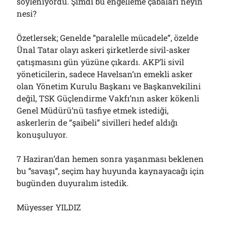
söyleniyordu. Şimdi bu engelleme çabaları neyin
nesi?
Özetlersek; Genelde “paralelle mücadele”, özelde
Ünal Tatar olayı askeri şirketlerde sivil-asker
çatışmasını gün yüzüne çıkardı. AKP’li sivil
yöneticilerin, sadece Havelsan’ın emekli asker
olan Yönetim Kurulu Başkanı ve Başkanvekilini
değil, TSK Güçlendirme Vakfı’nın asker kökenli
Genel Müdürü’nü tasfiye etmek istediği,
askerlerin de “şaibeli” sivilleri hedef aldığı
konuşuluyor.
7 Haziran’dan hemen sonra yaşanması beklenen
bu “savaşı”, seçim hay huyunda kaynayacağı için
bugünden duyuralım istedik.
Müyesser YILDIZ