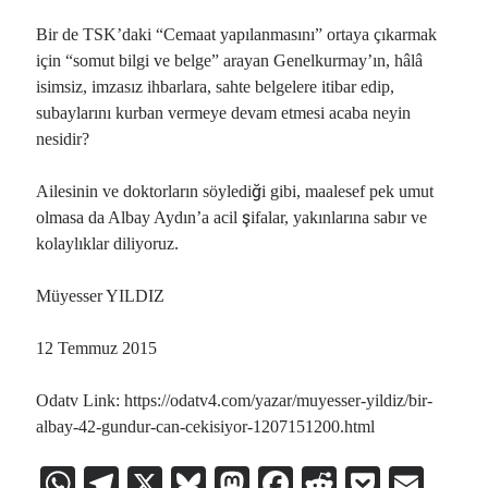
Bir de TSK’daki “Cemaat yapılanmasını” ortaya çıkarmak
için “somut bilgi ve belge” arayan Genelkurmay’ın, hâlâ
isimsiz, imzasız ihbarlara, sahte belgelere itibar edip,
subaylarını kurban vermeye devam etmesi acaba neyin
nesidir?
Ailesinin ve doktorların söylediği gibi, maalesef pek umut
olmasa da Albay Aydın’a acil şifalar, yakınlarına sabır ve
kolaylıklar diliyoruz.
Müyesser YILDIZ
12 Temmuz 2015
Odatv Link: https://odatv4.com/yazar/muyesser-yildiz/bir-
albay-42-gundur-can-cekisiyor-1207151200.html
W
Te
X
Bl
M
Fa
R
P
E