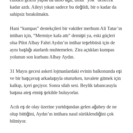
29/07/2026
kadar azdı. Aileyi yıkan sadece bu değildi, bir o kadar da
sahipsiz bırakılmaktı.
Arşivler
Hani “kumpas” destekçileri bir vakitler merhum Ali Tatar’ın
intiharı için, “Mermiye kafa attı” demişti ya, eski güçleri
Arşivler
olsa Pilot Albay Fahri Aydın’ın intihar teşebbüsü için de
aynı başlığı atarlardı muhtemelen. Zira açtıkları kumpas
yolunun son kurbanı Albay Aydın.
31 Mayıs gecesi askeri lojmanlardaki evinin balkonunda eşi
ve bir başçavuş arkadaşıyla otururken, tuvalete gitmek için
kalkıp, içeri geçiyor. Sonra silah sesi. Beylik tabancasıyla
başına ateş etmiş şekilde buluyorlar.
Acılı eş de olay üzerine yurtdışından gelen ağabey de ne
olup bittiğini, Aydın’ın intihara nasıl sürüklendiğini çok
bilmiyor.