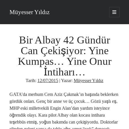
Müyesser Yıldız
ana
menüyü
Yan
aç
Arama
Menü
Bir Albay 42 Gündür
Can Çekişiyor: Yine
Kumpas… Yine Onur
Son Yazılar
İntiharı…
Türkiye 2.0’a Gidiş!..
05/08/2026
Tarih:
12/07/2015
| Yazar:
Müyesser Yıldız
15 Temmuz Soruları… Nasuh Mahruki’nin “Suçu”!..
03/08/2026
GATA’da merhum Cem Aziz Çakmak’ın başında beklerken
Er Gaziler 20 Gün Sonra Gelen MSB Heyetine Böyle İsyan Etti:“Bizi
gördük onları. Genç bir anne ve üç çocuk… Gözü yaşlı eş,
Teröristlere G……yle Güldürdünüz”
MHP eski milletvekili Engin Alan’dan yardım isteyince
01/08/2026
öğrendik olayı. Kara pilot Albay olan kocası intihara
Papazın “Komutanı” Ayasofya ve Patrikhane İçin ABD’yi Göreve Çağırdı!..
31/07/2026
teşebbüs etmiş, yoğun bakımda can çekişiyordu. Doktorlar
Bölmediğiniz Bir O Kalmıştı!..
elinden geleni yapsa da tablo ağır, umut “yok” denecek