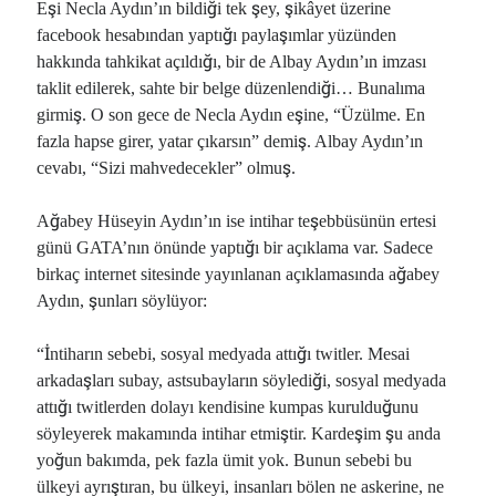
Eşi Necla Aydın’ın bildiği tek şey, şikâyet üzerine
facebook hesabından yaptığı paylaşımlar yüzünden
hakkında tahkikat açıldığı, bir de Albay Aydın’ın imzası
taklit edilerek, sahte bir belge düzenlendiği… Bunalıma
girmiş. O son gece de Necla Aydın eşine, “Üzülme. En
fazla hapse girer, yatar çıkarsın” demiş. Albay Aydın’ın
cevabı, “Sizi mahvedecekler” olmuş.
Ağabey Hüseyin Aydın’ın ise intihar teşebbüsünün ertesi
günü GATA’nın önünde yaptığı bir açıklama var. Sadece
birkaç internet sitesinde yayınlanan açıklamasında ağabey
Aydın, şunları söylüyor:
“İntiharın sebebi, sosyal medyada attığı twitler. Mesai
arkadaşları subay, astsubayların söylediği, sosyal medyada
attığı twitlerden dolayı kendisine kumpas kurulduğunu
söyleyerek makamında intihar etmiştir. Kardeşim şu anda
yoğun bakımda, pek fazla ümit yok. Bunun sebebi bu
ülkeyi ayrıştıran, bu ülkeyi, insanları bölen ne askerine, ne