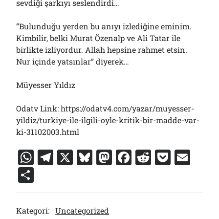
sevdiği şarkıyı seslendirdi…
“Bulunduğu yerden bu anıyı izlediğine eminim.
Kimbilir, belki Murat Özenalp ve Ali Tatar ile
birlikte izliyordur. Allah hepsine rahmet etsin.
Nur içinde yatsınlar” diyerek…
Müyesser Yıldız
Odatv Link: https://odatv4.com/yazar/muyesser-
yildiz/turkiye-ile-ilgili-oyle-kritik-bir-madde-var-
ki-31102003.html
W
T
X
Bl
M
F
R
P
E
h
el
u
a
a
e
o
m
S
at
e
e
st
c
d
c
ai
h
s
gr
s
o
e
di
k
l
ar
Kategori:
Uncategorized