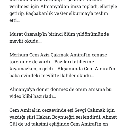
Bölmediğiniz Bir O Kalmıştı!..
verilmesi için Almanya’dan imza topladı, elleriyle
29/07/2026
getirip, Başbakanlık ve Genelkurmay’a teslim
etti…
Arşivler
Murat Özenalp’in birinci ölüm yıldönümünde
mevlit okudu…
Arşivler
Merhum Cem Aziz Çakmak Amiral’in cenaze
töreninde de vardı… Bazıları tatillerine
kıyamazken, o geldi… Akşamında Cem Amiral’in
baba evindeki mevlitte ilahiler okudu…
Almanya’ya döner dönmez de onun anısına bu
video klibi hazırladı…
Cem Amiral’in cezaevinde eşi Sevgi Çakmak için
yazdığı şiiri Hakan Boynueğri seslendirdi, Ahmet
Gül de ud taksimi eşliğinde Cem Amiral’in en