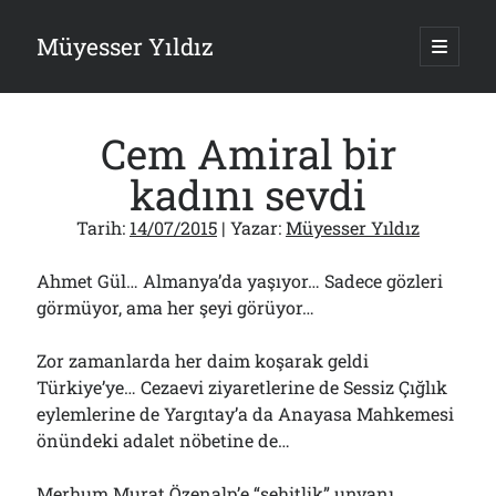
Müyesser Yıldız
ana
menüy
Yan
aç
Arama
Menü
Cem Amiral bir
kadını sevdi
Tarih:
14/07/2015
| Yazar:
Müyesser Yıldız
Son Yazılar
Ahmet Gül… Almanya’da yaşıyor… Sadece gözleri
Türkiye 2.0’a Gidiş!..
05/08/2026
görmüyor, ama her şeyi görüyor…
15 Temmuz Soruları… Nasuh Mahruki’nin “Suçu”!..
03/08/2026
Zor zamanlarda her daim koşarak geldi
Er Gaziler 20 Gün Sonra Gelen MSB Heyetine Böyle İsyan Etti:“Bizi
Türkiye’ye… Cezaevi ziyaretlerine de Sessiz Çığlık
Teröristlere G……yle Güldürdünüz”
eylemlerine de Yargıtay’a da Anayasa Mahkemesi
01/08/2026
önündeki adalet nöbetine de…
Papazın “Komutanı” Ayasofya ve Patrikhane İçin ABD’yi Göreve
Çağırdı!..
31/07/2026
Merhum Murat Özenalp’e “şehitlik” unvanı