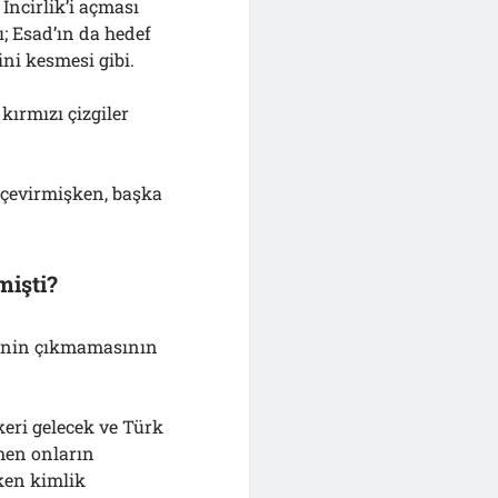
İncirlik’i açması
ı; Esad’ın da hedef
ni kesmesi gibi.
kırmızı çizgiler
” çevirmişken, başka
mişti?
esinin çıkmamasının
keri gelecek ve Türk
amen onların
ken kimlik