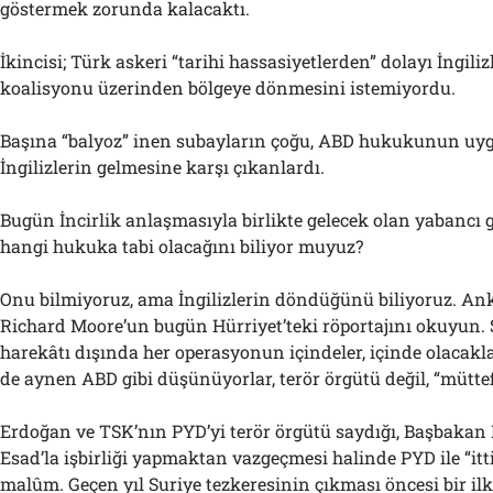
göstermek zorunda kalacaktı.
İkincisi; Türk askeri “tarihi hassasiyetlerden” dolayı İngiliz
koalisyonu üzerinden bölgeye dönmesini istemiyordu.
Başına “balyoz” inen subayların çoğu, ABD hukukunun uy
İngilizlerin gelmesine karşı çıkanlardı.
Bugün İncirlik anlaşmasıyla birlikte gelecek olan yabancı g
hangi hukuka tabi olacağını biliyor muyuz?
Onu bilmiyoruz, ama İngilizlerin döndüğünü biliyoruz. An
Richard Moore’un bugün Hürriyet’teki röportajını okuyun. 
harekâtı dışında her operasyonun içindeler, içinde olacak
de aynen ABD gibi düşünüyorlar, terör örgütü değil, “müttef
Erdoğan ve TSK’nın PYD’yi terör örgütü saydığı, Başbakan
Esad’la işbirliği yapmaktan vazgeçmesi halinde PYD ile “itt
malûm. Geçen yıl Suriye tezkeresinin çıkması öncesi bir il