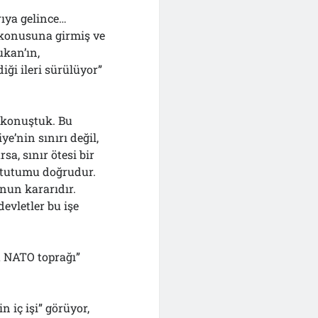
ıya gelince…
 konusuna girmiş ve
ukan’ın,
ği ileri sürülüyor”
e konuştuk. Bu
ye’nin sınırı değil,
sa, sınır ötesi bir
n tutumu doğrudur.
nun kararıdır.
devletler bu işe
 NATO toprağı”
n iç işi” görüyor,