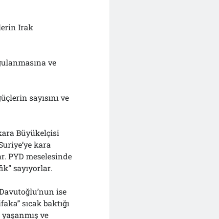
lerin Irak
gulanmasına ve
üçlerin sayısını ve
kara Büyükelçisi
Suriye’ye kara
lar. PYD meselesinde
ik” sayıyorlar.
 Davutoğlu’nun ise
ifaka” sıcak baktığı
k yaşanmış ve