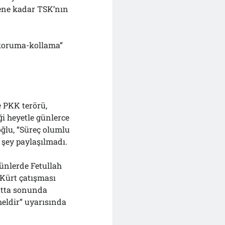
şene kadar TSK’nın
“koruma-kollama”
 PKK terörü,
ği heyetle günlerce
ğlu, “Süreç olumlu
 şey paylaşılmadı.
ünlerde Fetullah
-Kürt çatışması
atta sonunda
eldir” uyarısında