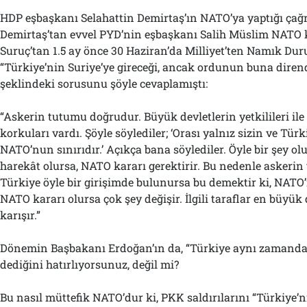
HDP eşbaşkanı Selahattin Demirtaş’ın NATO’ya yaptığı çağr
Demirtaş’tan evvel PYD’nin eşbaşkanı Salih Müslim NATO
Suruç’tan 1.5 ay önce 30 Haziran’da Milliyet’ten Namık Dur
“Türkiye’nin Suriye’ye gireceği, ancak ordunun buna direndi
şeklindeki sorusunu şöyle cevaplamıştı:
“Askerin tutumu doğrudur. Büyük devletlerin yetkilileri il
korkuları vardı. Şöyle söylediler; ‘Orası yalnız sizin ve Türki
NATO’nun sınırıdır.’ Açıkça bana söylediler. Öyle bir şey olur
harekât olursa, NATO kararı gerektirir. Bu nedenle askeri
Türkiye öyle bir girişimde bulunursa bu demektir ki, NATO’
NATO kararı olursa çok şey değişir. İlgili taraflar en büyük 
karışır.”
Dönemin Başbakanı Erdoğan’ın da, “Türkiye aynı zamanda
dediğini hatırlıyorsunuz, değil mi?
Bu nasıl müttefik NATO’dur ki, PKK saldırılarını “Türkiye’ni