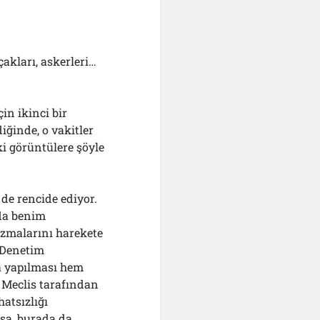
akları, askerleri…
in ikinci bir
iğinde, o vakitler
 görüntülere şöyle
 de rencide ediyor.
da benim
zmalarını harekete
. Denetim
a yapılması hem
 Meclis tarafından
atsızlığı
rsa, burada da