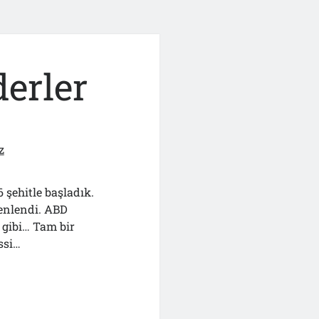
derler
z
6 şehitle başladık.
zenlendi. ABD
 gibi… Tam bir
ssi…