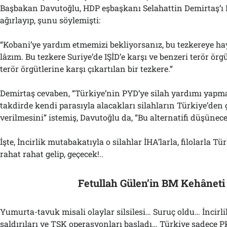
Başbakan Davutoğlu, HDP eşbaşkanı Selahattin Demirtaş’ı 
ağırlayıp, şunu söylemişti:
“Kobani’ye yardım etmemizi bekliyorsanız, bu tezkereye 
lâzım. Bu tezkere Suriye’de IŞİD’e karşı ve benzeri terör örg
terör örgütlerine karşı çıkartılan bir tezkere.”
Demirtaş cevaben, “Türkiye’nin PYD’ye silah yardımı yapma
takdirde kendi parasıyla alacakları silahların Türkiye’den 
verilmesini” istemiş, Davutoğlu da, “Bu alternatifi düşünece
İşte, İncirlik mutabakatıyla o silahlar İHA’larla, filolarla T
rahat rahat gelip, geçecek!..
Fetullah Gülen’in BM Kehâneti
Yumurta-tavuk misali olaylar silsilesi… Suruç oldu… İncirl
saldırıları ve TSK operasyonları başladı… Türkiye sadece P