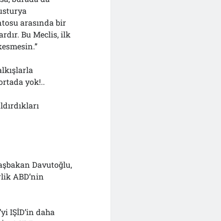
vusturya
tosu arasında bir
ardır. Bu Meclis, ilk
 kesmesin.”
alkışlarla
ortada yok!..
ldırdıkları
Başbakan Davutoğlu,
irlik ABD’nin
yi IŞİD’in daha