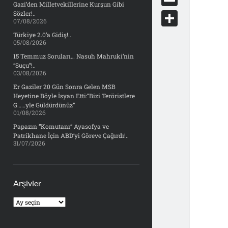
e
Gazi’den Milletvekillerine Kurşun Gibi
d
y
o
d
E
Sözler!..
b
07/08/2026
d
c
o
m
o
S
Türkiye 2.0’a Gidiş!..
i
k
05/08/2026
n
a
o
h
t
15 Temmuz Soruları… Nasuh Mahruki’nin
e
i
“Suçu”!..
k
a
03/08/2026
t
l
r
Er Gaziler 20 Gün Sonra Gelen MSB
Heyetine Böyle İsyan Etti:“Bizi Teröristlere
e
G……yle Güldürdünüz”
01/08/2026
Papazın “Komutanı” Ayasofya ve
Patrikhane İçin ABD’yi Göreve Çağırdı!..
31/07/2026
Arşivler
Arşivler