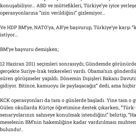
konuşabiliyor… ABD ve müttefikleri, Türkiye’ye iyice yerle
operasyonlarına “izin verildiğini” gizlemiyor…
Ve HDP BM’ye, NATO’ya, AB’ye başvurup, Türkiye’ye karşı 
istiyor…
BM’ye başvuru demişken;
12 Haziran 2011 seçimleri sonrasıydı; Gündemde görünürde
gerçekte Suriye-Irak tezkereleri vardı. Obama’nın gönderdi
süren görüşmeler yapıldı. Dönemin Dışişleri Bakanı Davuto
gidiyor. Bitince, kamuoyu ile paylaşacağız” dedi, ama hiçbir
KCK operasyonları da tam o günlerde başladı. Yine tam o g
Gülen okullarda Kürtçe öğretimine destek çıkarken, “Türk
senaryolarının sahneye konulmak istendiğini” belirtip, “H
meselenin BM’nin hakemliğine kadar vardırılması muhtem
bulundu!..