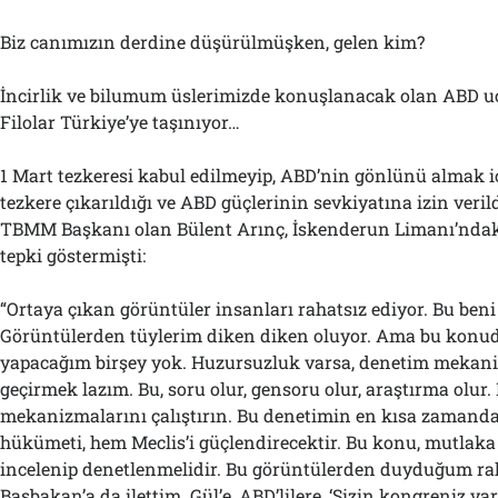
Biz canımızın derdine düşürülmüşken, gelen kim?
İncirlik ve bilumum üslerimizde konuşlanacak olan ABD uç
Filolar Türkiye’ye taşınıyor…
1 Mart tezkeresi kabul edilmeyip, ABD’nin gönlünü almak iç
tezkere çıkarıldığı ve ABD güçlerinin sevkiyatına izin verild
TBMM Başkanı olan Bülent Arınç, İskenderun Limanı’ndaki
tepki göstermişti:
“Ortaya çıkan görüntüler insanları rahatsız ediyor. Bu beni
Görüntülerden tüylerim diken diken oluyor. Ama bu konu
yapacağım birşey yok. Huzursuzluk varsa, denetim mekani
geçirmek lazım. Bu, soru olur, gensoru olur, araştırma olur
mekanizmalarını çalıştırın. Bu denetimin en kısa zamand
hükümeti, hem Meclis’i güçlendirecektir. Bu konu, mutlaka
incelenip denetlenmelidir. Bu görüntülerden duyduğum rah
Başbakan’a da ilettim. Gül’e, ABD’lilere, ‘Sizin kongreniz va