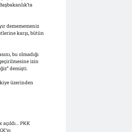
Başbakanlık’ta
hayır demememeniz
ütlerine karşı, bütün
sını, bu olmadığı
geçirilmesine izin
ğiz” demişti.
ürkiye üzerinden
ik açıldı… PKK
KK’yı