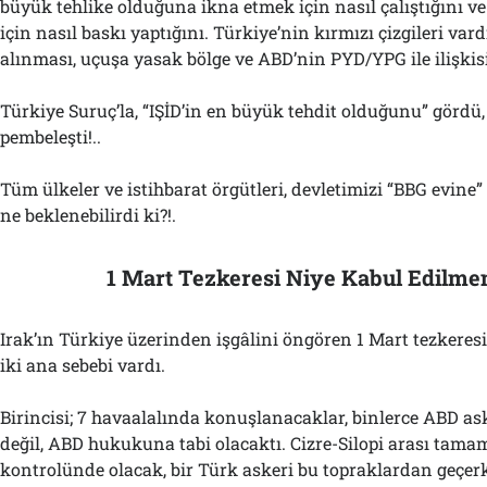
büyük tehlike olduğuna ikna etmek için nasıl çalıştığını ve 
için nasıl baskı yaptığını. Türkiye’nin kırmızı çizgileri vard
alınması, uçuşa yasak bölge ve ABD’nin PYD/YPG ile ilişkisi
Türkiye Suruç’la, “IŞİD’in en büyük tehdit olduğunu” gördü, 
pembeleşti!..
Tüm ülkeler ve istihbarat örgütleri, devletimizi “BBG evine
ne beklenebilirdi ki?!.
1 Mart Tezkeresi Niye Kabul Edilme
Irak’ın Türkiye üzerinden işgâlini öngören 1 Mart tezker
iki ana sebebi vardı.
Birincisi; 7 havaalalında konuşlanacaklar, binlerce ABD as
değil, ABD hukukuna tabi olacaktı. Cizre-Silopi arası tam
kontrolünde olacak, bir Türk askeri bu topraklardan geçer