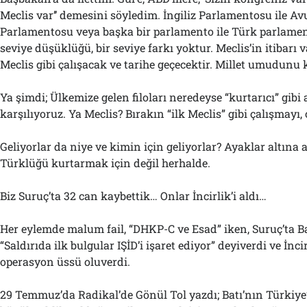
Meclis var’’ demesini söyledim. İngiliz Parlamentosu ile A
Parlamentosu veya başka bir parlamento ile Türk parlamen
seviye düşüklüğü, bir seviye farkı yoktur. Meclis’in itibarı v
Meclis gibi çalışacak ve tarihe geçecektir. Millet umudunu
Ya şimdi; Ülkemize gelen filoları neredeyse “kurtarıcı” gibi 
karşılıyoruz. Ya Meclis? Bırakın “ilk Meclis” gibi çalışmayı, 
Geliyorlar da niye ve kimin için geliyorlar? Ayaklar altına a
Türklüğü kurtarmak için değil herhalde.
Biz Suruç’ta 32 can kaybettik… Onlar İncirlik’i aldı…
Her eylemde malum fail, “DHKP-C ve Esad” iken, Suruç’ta 
“Saldırıda ilk bulgular IŞİD’i işaret ediyor” deyiverdi ve İnc
operasyon üssü oluverdi.
29 Temmuz’da Radikal’de Gönül Tol yazdı; Batı’nın Türkiye’