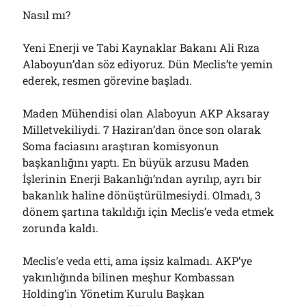
Çağırdı!..
Nasıl mı?
31/07/2026
Yeni Enerji ve Tabi Kaynaklar Bakanı Ali Rıza
Alaboyun’dan söz ediyoruz. Dün Meclis’te yemin
Arşivler
ederek, resmen görevine başladı.
Arşivler
Maden Mühendisi olan Alaboyun AKP Aksaray
Milletvekiliydi. 7 Haziran’dan önce son olarak
Soma faciasını araştıran komisyonun
başkanlığını yaptı. En büyük arzusu Maden
İşlerinin Enerji Bakanlığı’ndan ayrılıp, ayrı bir
bakanlık haline dönüştürülmesiydi. Olmadı, 3
dönem şartına takıldığı için Meclis’e veda etmek
zorunda kaldı.
Meclis’e veda etti, ama işsiz kalmadı. AKP’ye
yakınlığında bilinen meşhur Kombassan
Holding’in Yönetim Kurulu Başkan