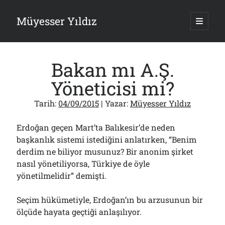
Müyesser Yıldız
ana
menüy
Yan
aç
Arama
Menü
Bakan mı A.Ş.
Yöneticisi mi?
Tarih:
04/09/2015
| Yazar:
Müyesser Yıldız
Son Yazılar
Erdoğan geçen Mart’ta Balıkesir’de neden
Gazi’den Milletvekillerine Kurşun Gibi Sözler!..
07/08/2026
başkanlık sistemi istediğini anlatırken, “Benim
derdim ne biliyor musunuz? Bir anonim şirket
Türkiye 2.0’a Gidiş!..
05/08/2026
nasıl yönetiliyorsa, Türkiye de öyle
15 Temmuz Soruları… Nasuh Mahruki’nin “Suçu”!..
yönetilmelidir” demişti.
03/08/2026
Er Gaziler 20 Gün Sonra Gelen MSB Heyetine Böyle İsyan Etti:“Bizi
Seçim hükümetiyle, Erdoğan’ın bu arzusunun bir
Teröristlere G……yle Güldürdünüz”
01/08/2026
ölçüde hayata geçtiği anlaşılıyor.
Papazın “Komutanı” Ayasofya ve Patrikhane İçin ABD’yi Göreve