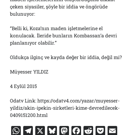
çeken siyasiler, şöyle bir iddia ve öngörüde
bulunuyor:
“Belli ki, Koza’nın maden işletmelerine el
konulacak. İleride bunların Kombassan’a devri
planlanıyor olabilir.”
Oldukça ilginç ve kayda değer bir iddia, değil mi?
Müyesser YILDIZ
4 Eylül 2015
Odatv Link: https://odatv4.com/yazar/muyesser-
yildiz/akin-ipekin-sirketleri-kime-devredilecek-
0409151200.html
W
T
X
Bl
M
F
R
P
E