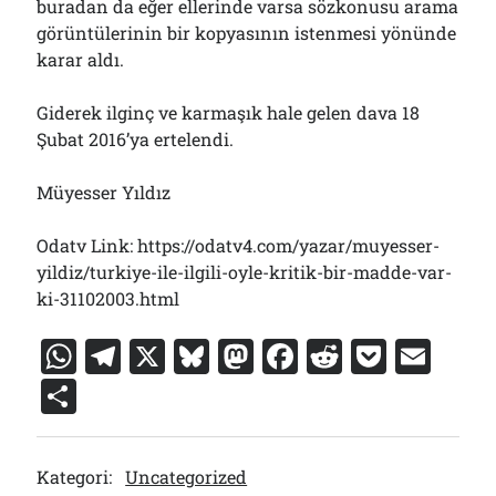
buradan da eğer ellerinde varsa sözkonusu arama
görüntülerinin bir kopyasının istenmesi yönünde
karar aldı.
Giderek ilginç ve karmaşık hale gelen dava 18
Şubat 2016’ya ertelendi.
Müyesser Yıldız
Odatv Link: https://odatv4.com/yazar/muyesser-
yildiz/turkiye-ile-ilgili-oyle-kritik-bir-madde-var-
ki-31102003.html
W
T
X
Bl
M
F
R
P
E
h
el
u
a
a
e
o
m
S
at
e
e
st
c
d
c
ai
h
s
gr
s
o
e
di
k
l
ar
Kategori:
Uncategorized