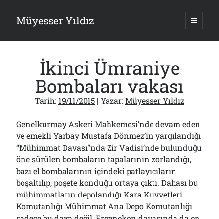
Müyesser Yıldız
ana
menüy
Yan
aç
Arama
Menü
İkinci Ümraniye
Bombaları vakası
Tarih:
19/11/2015
| Yazar:
Müyesser Yıldız
Son Yazılar
Genelkurmay Askeri Mahkemesi’nde devam eden
Gazi’den Milletvekillerine Kurşun Gibi Sözler!..
07/08/2026
ve emekli Yarbay Mustafa Dönmez’in yargılandığı
“Mühimmat Davası”nda Zir Vadisi’nde bulunduğu
Türkiye 2.0’a Gidiş!..
05/08/2026
öne sürülen bombaların tapalarının zorlandığı,
15 Temmuz Soruları… Nasuh Mahruki’nin “Suçu”!..
bazı el bombalarının içindeki patlayıcıların
03/08/2026
boşaltılıp, poşete konduğu ortaya çıktı. Dahası bu
Er Gaziler 20 Gün Sonra Gelen MSB Heyetine Böyle İsyan Etti:“Bizi
mühimmatların depolandığı Kara Kuvvetleri
Teröristlere G……yle Güldürdünüz”
01/08/2026
Komutanlığı Mühimmat Ana Depo Komutanlığı
sadece bu dava değil, Ergenekon davasında da en
Papazın “Komutanı” Ayasofya ve Patrikhane İçin ABD’yi Göreve