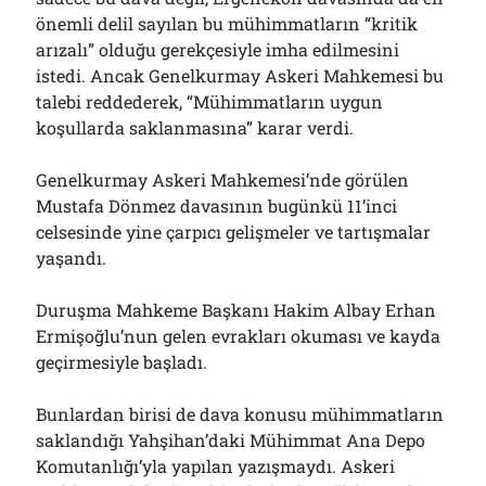
Çağırdı!..
önemli delil sayılan bu mühimmatların “kritik
31/07/2026
arızalı” olduğu gerekçesiyle imha edilmesini
istedi. Ancak Genelkurmay Askeri Mahkemesi bu
talebi reddederek, “Mühimmatların uygun
Arşivler
koşullarda saklanmasına” karar verdi.
Arşivler
Genelkurmay Askeri Mahkemesi’nde görülen
Mustafa Dönmez davasının bugünkü 11’inci
celsesinde yine çarpıcı gelişmeler ve tartışmalar
yaşandı.
Duruşma Mahkeme Başkanı Hakim Albay Erhan
Ermişoğlu’nun gelen evrakları okuması ve kayda
geçirmesiyle başladı.
Bunlardan birisi de dava konusu mühimmatların
saklandığı Yahşihan’daki Mühimmat Ana Depo
Komutanlığı’yla yapılan yazışmaydı. Askeri