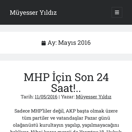
Müyesser Yıldız
ana
menüy
Yan
aç
Arama
Menü
Ay:
Mayıs 2016
Son Yazılar
MHP İçin Son 24
Gazi’den Milletvekillerine Kurşun Gibi Sözler!..
07/08/2026
Saat!..
Türkiye 2.0’a Gidiş!..
05/08/2026
Tarih:
11/05/2016
| Yazar:
Müyesser Yıldız
15 Temmuz Soruları… Nasuh Mahruki’nin “Suçu”!..
03/08/2026
Sadece MHP’liler değil, AKP başta olmak üzere
Er Gaziler 20 Gün Sonra Gelen MSB Heyetine Böyle İsyan Etti:“Bizi
tüm partiler ve vatandaşlar Pazar günü
Teröristlere G……yle Güldürdünüz”
01/08/2026
olağanüstü kurultayın yapılıp, yapılmayacağını
Papazın “Komutanı” Ayasofya ve Patrikhane İçin ABD’yi Göreve
bekliyor. Nihai karar mercii de Yargıtay 18. Hukuk