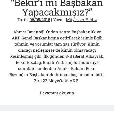
“Bekir’i mi Başbakan
davası
Yapacakmışız?”
Tarih:
06/05/2016
| Yazar:
Müyesser Yıldız
Ahmet Davutoğlu’ndan sonra Başbakanlık ve
AKP Genel Başkanlığına getirilecek isimle ilgili
tahmin ve yorumlar tam gaz sürüyor. Kimin
olacağı netleşmese de kimin olmayacağı
kesinleşmiş gibi. İlk günden 3-B (Berat Albayrak,
Bekir Bozdağ, Binali Yıldırım) formülü diye
sunulan isimlerden Adalet Bakanı Bekir
Bozdağ’ın Başbakanlık ihtimali başlamadan bitti.
Zira 22 Mayıs’taki AKP…
“Bekir’i
Devamını okuyun
mi
Başbakan
Yapacakmışız?”