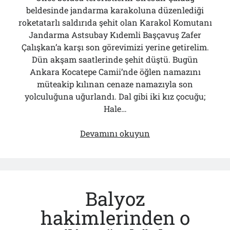
beldesinde jandarma karakoluna düzenlediği
roketatarlı saldırıda şehit olan Karakol Komutanı
Jandarma Astsubay Kıdemli Başçavuş Zafer
Çalışkan’a karşı son görevimizi yerine getirelim.
Dün akşam saatlerinde şehit düştü. Bugün
Ankara Kocatepe Camii’nde öğlen namazını
müteakip kılınan cenaze namazıyla son
yolculuğuna uğurlandı. Dal gibi iki kız çocuğu;
Hale…
PKK
Devamını okuyun
Karadeniz’de…
Sürpriz
mi?..
Balyoz
hakimlerinden o