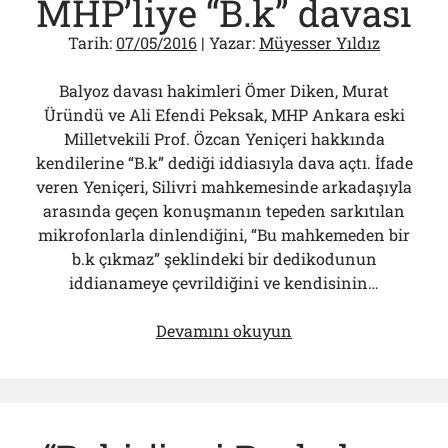
MHP’liye “B.k” davası
Tarih:
07/05/2016
| Yazar:
Müyesser Yıldız
Balyoz davası hakimleri Ömer Diken, Murat
Üründü ve Ali Efendi Peksak, MHP Ankara eski
Milletvekili Prof. Özcan Yeniçeri hakkında
kendilerine “B.k” dediği iddiasıyla dava açtı. İfade
veren Yeniçeri, Silivri mahkemesinde arkadaşıyla
arasında geçen konuşmanın tepeden sarkıtılan
mikrofonlarla dinlendiğini, “Bu mahkemeden bir
b.k çıkmaz” şeklindeki bir dedikodunun
iddianameye çevrildiğini ve kendisinin…
Balyoz
Devamını okuyun
hakimlerinden
o
MHP’liye
“B.k”