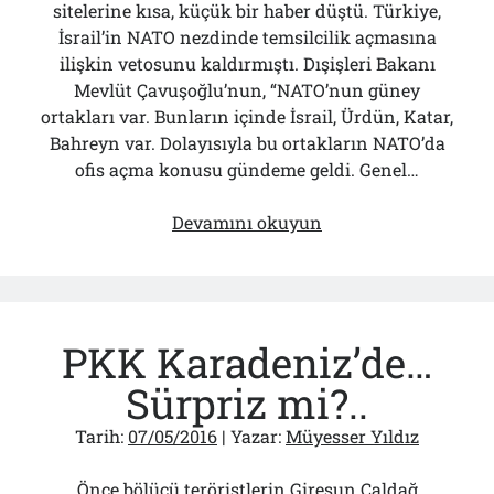
sitelerine kısa, küçük bir haber düştü. Türkiye,
İsrail’in NATO nezdinde temsilcilik açmasına
ilişkin vetosunu kaldırmıştı. Dışişleri Bakanı
Mevlüt Çavuşoğlu’nun, “NATO’nun güney
ortakları var. Bunların içinde İsrail, Ürdün, Katar,
Bahreyn var. Dolayısıyla bu ortakların NATO’da
ofis açma konusu gündeme geldi. Genel…
İsrail’in
Devamını okuyun
NATO’da
Ne
İşi
Var?
PKK Karadeniz’de…
Sürpriz mi?..
Tarih:
07/05/2016
| Yazar:
Müyesser Yıldız
Önce bölücü teröristlerin Giresun Çaldağ