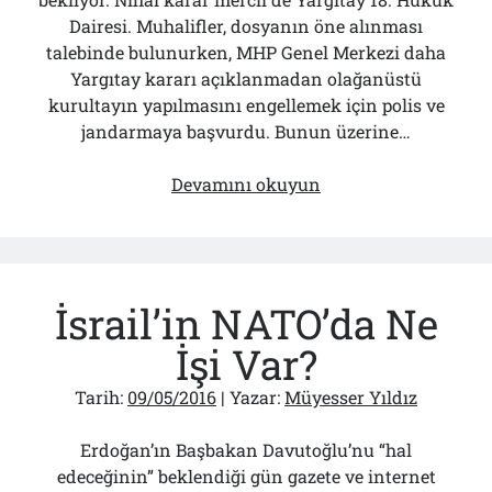
Çağırdı!..
Dairesi. Muhalifler, dosyanın öne alınması
31/07/2026
talebinde bulunurken, MHP Genel Merkezi daha
Yargıtay kararı açıklanmadan olağanüstü
kurultayın yapılmasını engellemek için polis ve
Arşivler
jandarmaya başvurdu. Bunun üzerine…
Arşivler
MHP
Devamını okuyun
İçin
Son
24
Saat!..
İsrail’in NATO’da Ne
İşi Var?
Tarih:
09/05/2016
| Yazar:
Müyesser Yıldız
Erdoğan’ın Başbakan Davutoğlu’nu “hal
edeceğinin” beklendiği gün gazete ve internet