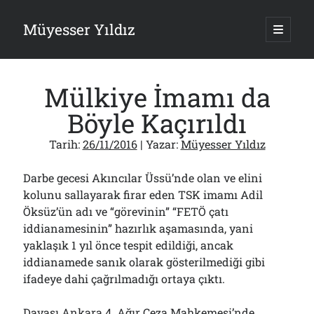
Müyesser Yıldız
ana
menüy
Yan
aç
Arama
Menü
Mülkiye İmamı da
Böyle Kaçırıldı
Tarih:
26/11/2016
| Yazar:
Müyesser Yıldız
Son Yazılar
Darbe gecesi Akıncılar Üssü’nde olan ve elini
PKK Yasası 15 Ağustos’a mı Yetiştirilecek?!
10/08/2026
kolunu sallayarak firar eden TSK imamı Adil
Öksüz’ün adı ve “görevinin” “FETÖ çatı
Asırlık Devlete Bir Haftada Yeni Gömlek Biçilecek Öyle mi?!..
09/08/2026
iddianamesinin” hazırlık aşamasında, yani
Gazi’den Milletvekillerine Kurşun Gibi Sözler!..
yaklaşık 1 yıl önce tespit edildiği, ancak
07/08/2026
iddianamede sanık olarak gösterilmediği gibi
Türkiye 2.0’a Gidiş!..
ifadeye dahi çağrılmadığı ortaya çıktı.
05/08/2026
15 Temmuz Soruları… Nasuh Mahruki’nin “Suçu”!..
03/08/2026
Davası Ankara 4. Ağır Ceza Mahkemesi’nde