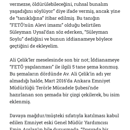
vermezse, öldürülebileceğini, ruhsal bunalım
yaşadığını söylüyor” diye ifade vermiş, ancak yine
de “tanıklığına” itibar edilmiş. Bu tanığın
“FETÖ’nün Alevi imamı” olduğu belirtilen
Süleyman Uysal’dan söz ederken, “Süleyman
Soylu” dediğini ve bunun iddianameye böylece
geçtiğini de ekleyelim.
Ali Çelik’ler meselesinde son bir not; İddianameye
“FETÖ yapılanması” ile ilgili 5 tane şema konmuş.
Bu şemaların dördünde Av. Ali Çelik’in adı yer
almadığı halde, Mart 2016’da Ankara Emniyet
Müdürlüğü Terörle Mücadele Şubesi’nde
hazırlanan son şemada bir çizgi çekilerek, bu isim
eklenmiş.
Davaya mağdur/müşteki sıfatıyla katılması kabul
edilen Emniyet eski Genel Müdür Yardımcısı
Emin Arslan’ın bile duruşmada, “Dosyada bir