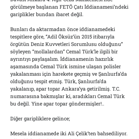
görülmeye başlanan FETÖ Çatı İddianamesi’ndeki
gariplikler bundan ibaret değil.
Arşivler
Bunları da aktarmadan önce iddianamedeki
Arşivler
tespitlere göre, “Adil Öksüz’ün 2015 itibarıyla
örgütün Deniz Kuvvetleri Sorumlusu olduğunu”
söyleyen “mollalardan” Cemal Türk’le ilgili bir
ayrıntıyı paylaşalım. İddianamenin hazırlık
aşamasında Cemal Türk ismine ulaşan polisler
yakalanması için harekete geçmiş ve Şanlıurfa’da
olduğunu tespit etmiş. Türk, Şanlıurfa’da
yakalanıp, apar topar Ankara’ya getirilmiş. T.C.
numarasına bakmışlar ki, aradıkları Cemal Türk
bu değil. Yine apar topar göndermişler!..
Diğer garipliklere gelince;
Mesela iddianamede iki Ali Çelik’ten bahsediliyor.