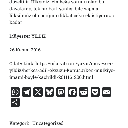
düzeltilir. Ülkemiz için beka sorunu olan bu
davalarda, tek bir harf yanlışı bile yapma
lüksümüz olmadığına dikkat çekmek istiyoruz, o
kadar!..
Müyesser YILDIZ
26 Kasım 2016
Odatv Link: https://odatv4.com/yazar/muyesser-
yildiz/herkes-adil-oksuzu-konusurken-mulkiye-
imami-boyle-kacirildi-2611161200.html
W
T
X
Bl
M
F
R
P
E
h
el
u
a
a
e
o
m
S
at
e
e
st
c
d
c
ai
h
s
gr
s
o
e
di
k
l
ar
Kategori:
Uncategorized