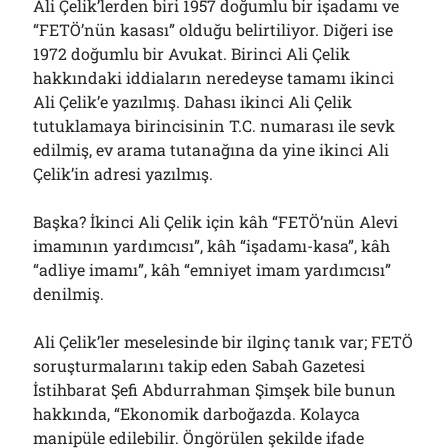
Ali Çelik’lerden biri 1957 doğumlu bir işadamı ve
“FETÖ’nün kasası” olduğu belirtiliyor. Diğeri ise
1972 doğumlu bir Avukat. Birinci Ali Çelik
hakkındaki iddiaların neredeyse tamamı ikinci
Ali Çelik’e yazılmış. Dahası ikinci Ali Çelik
tutuklamaya birincisinin T.C. numarası ile sevk
edilmiş, ev arama tutanağına da yine ikinci Ali
Çelik’in adresi yazılmış.
Başka? İkinci Ali Çelik için kâh “FETÖ’nün Alevi
imamının yardımcısı”, kâh “işadamı-kasa”, kâh
“adliye imamı”, kâh “emniyet imam yardımcısı”
denilmiş.
Ali Çelik’ler meselesinde bir ilginç tanık var; FETÖ
soruşturmalarını takip eden Sabah Gazetesi
İstihbarat Şefi Abdurrahman Şimşek bile bunun
hakkında, “Ekonomik darboğazda. Kolayca
manipüle edilebilir. Öngörülen şekilde ifade