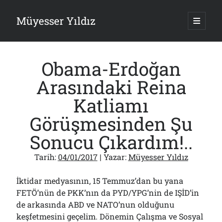
Müyesser Yıldız
ana
menüy
Yan
aç
Arama
Menü
Obama-Erdoğan
Arasındaki Reina
Katliamı
Son Yazılar
Görüşmesinden Şu
Asırlık Devlete Bir Haftada Yeni Gömlek Biçilecek Öyle mi?!..
Sonucu Çıkardım!..
09/08/2026
Gazi’den Milletvekillerine Kurşun Gibi Sözler!..
Tarih:
04/01/2017
| Yazar:
Müyesser Yıldız
07/08/2026
Türkiye 2.0’a Gidiş!..
05/08/2026
İktidar medyasının, 15 Temmuz’dan bu yana
15 Temmuz Soruları… Nasuh Mahruki’nin “Suçu”!..
FETÖ’nün de PKK’nın da PYD/YPG’nin de IŞİD’in
03/08/2026
de arkasında ABD ve NATO’nun olduğunu
Er Gaziler 20 Gün Sonra Gelen MSB Heyetine Böyle İsyan Etti:“Bizi
keşfetmesini geçelim. Dönemin Çalışma ve Sosyal
Teröristlere G……yle Güldürdünüz”