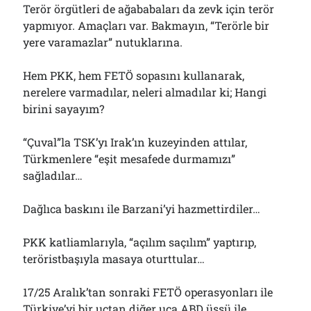
Terör örgütleri de ağababaları da zevk için terör
yapmıyor. Amaçları var. Bakmayın, “Terörle bir
yere varamazlar” nutuklarına.
Hem PKK, hem FETÖ sopasını kullanarak,
nerelere varmadılar, neleri almadılar ki; Hangi
birini sayayım?
“Çuval”la TSK’yı Irak’ın kuzeyinden attılar,
Türkmenlere “eşit mesafede durmamızı”
sağladılar…
Dağlıca baskını ile Barzani’yi hazmettirdiler…
PKK katliamlarıyla, “açılım saçılım” yaptırıp,
teröristbaşıyla masaya oturttular…
17/25 Aralık’tan sonraki FETÖ operasyonları ile
Türkiye’yi bir uçtan diğer uca ABD üssü ile