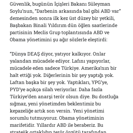
Güvenlik, bugünün İçişleri Bakanı Süleyman
01/08/2026
Soylu’nun, “Darbenin arkasında bal gibi ABD var”
demesinden sonra ilk kez üst düzey bir yetkili,
Başbakan Binali Yıldırım dün öğlen saatlerinde
Arşivler
partisinin Meclis Grup toplantısında ABD ve
Arşivler
Obama yönetimini şu ağır sözlerle eleştirdi:
“Dünya DEAŞ diyor, yatıyor kalkıyor. Onlar
yalandan mücadele ediyor. Lafını yapıyorlar,
mücadele eden sadece Türkiye. Amerika’nın bir
halt ettiği yok. Diğerlerinin bir şey yaptığı yok.
Laftan başka bir şey yok. Yaptıkları, YPG’ye,
PYD’ye açıkça silah veriyorlar. Daha fazla
Türkiye’den anarşi terör olsun diye. Bu dostluğa
sığmaz, yeni yönetimden beklentimiz bu
kepazeliğe artık son versin. Yeni yönetimi
sorumlu tutmuyoruz. Obama yönetiminin
marifetidir. Yıllardır ABD ile beraberiz. Bu
stratejik ortaklığın terör örgütü tarafından