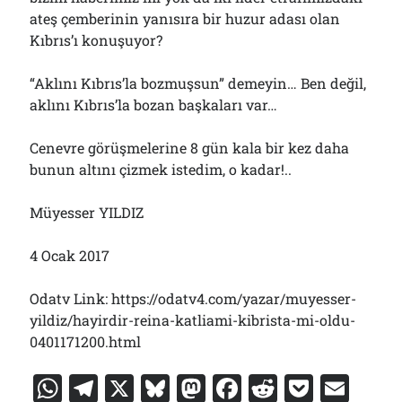
ateş çemberinin yanısıra bir huzur adası olan
Kıbrıs’ı konuşuyor?
“Aklını Kıbrıs’la bozmuşsun” demeyin… Ben değil,
aklını Kıbrıs’la bozan başkaları var…
Cenevre görüşmelerine 8 gün kala bir kez daha
bunun altını çizmek istedim, o kadar!..
Müyesser YILDIZ
4 Ocak 2017
Odatv Link: https://odatv4.com/yazar/muyesser-
yildiz/hayirdir-reina-katliami-kibrista-mi-oldu-
0401171200.html
W
T
X
Bl
M
F
R
P
E