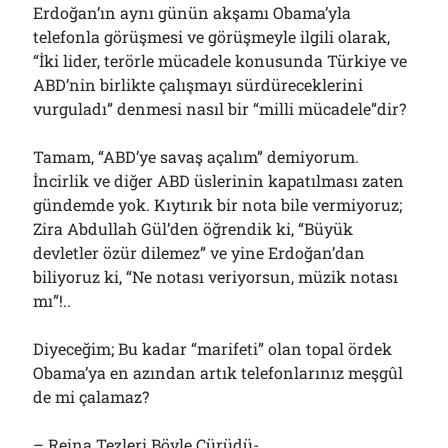
Erdoğan’ın aynı günün akşamı Obama’yla
telefonla görüşmesi ve görüşmeyle ilgili olarak,
“İki lider, terörle mücadele konusunda Türkiye ve
ABD’nin birlikte çalışmayı sürdüreceklerini
vurguladı” denmesi nasıl bir “milli mücadele”dir?
Tamam, “ABD’ye savaş açalım” demiyorum.
İncirlik ve diğer ABD üslerinin kapatılması zaten
gündemde yok. Kıytırık bir nota bile vermiyoruz;
Zira Abdullah Gül’den öğrendik ki, “Büyük
devletler özür dilemez” ve yine Erdoğan’dan
biliyoruz ki, “Ne notası veriyorsun, müzik notası
mı”!..
Diyeceğim; Bu kadar “marifeti” olan topal ördek
Obama’ya en azından artık telefonlarınız meşgûl
de mi çalamaz?
– Reina Tezleri Böyle Çürüdü-