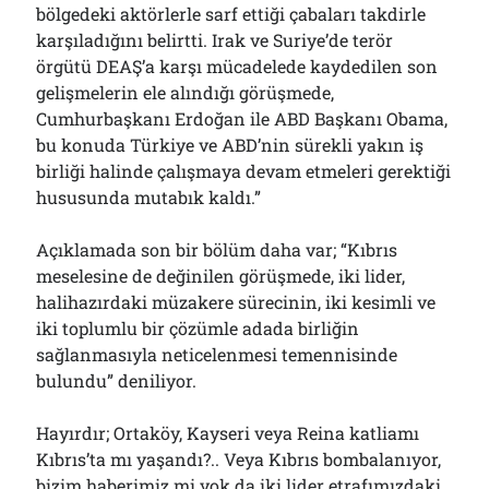
bölgedeki aktörlerle sarf ettiği çabaları takdirle
karşıladığını belirtti. Irak ve Suriye’de terör
örgütü DEAŞ’a karşı mücadelede kaydedilen son
gelişmelerin ele alındığı görüşmede,
Cumhurbaşkanı Erdoğan ile ABD Başkanı Obama,
bu konuda Türkiye ve ABD’nin sürekli yakın iş
birliği halinde çalışmaya devam etmeleri gerektiği
hususunda mutabık kaldı.”
Açıklamada son bir bölüm daha var; “Kıbrıs
meselesine de değinilen görüşmede, iki lider,
halihazırdaki müzakere sürecinin, iki kesimli ve
iki toplumlu bir çözümle adada birliğin
sağlanmasıyla neticelenmesi temennisinde
bulundu” deniliyor.
Hayırdır; Ortaköy, Kayseri veya Reina katliamı
Kıbrıs’ta mı yaşandı?.. Veya Kıbrıs bombalanıyor,
bizim haberimiz mi yok da iki lider etrafımızdaki