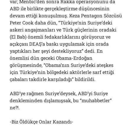
var; Menbic’den sonra Rakka operasyonunu da
ABD ile birlikte gerçekleştirme düşüncesinin
devam ettiği konuşulmuş. Keza Pentagon Sözcüsü
Peter Cook daha dün, “Türkiye’nin Suriye’deki
askeri angajmanları ve Türk güçlerinin oradaki
(El Bab) önemli fedakarlıklarını görüyoruz ve
açıkçası DEAŞ’a baskı uygulamak için orada
yaptıkları her şeyi destekliyoruz” dedi. En
önemlisi dün geceki Obama-Erdoğan
görüşmesinde, “Obama’nın Suriye’deki ateşkes
için Türkiye’nin bölgedeki aktörlerle sarf ettiği
çabaları takdirle karşıladığı” bildirildi.
ABD’ye rağmen Suriye’deysek, ABD’yi Suriye
denkleminden dışlamışsak, bu “muhabbetler”
ne?!.
-Biz Öldükçe Onlar Kazandı-