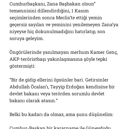
Cumhurbaşkanı, Zana Başbakan olsun”
temennisini dillendirdiğini, 1 Kasım
seçimlerinden sonra Meclis’te ettiği yemin
geçersiz sayılan ve yeminini yenilemeyen Zana’ya
niyeyse hiç dokunulmadığını hatırlatıp, son
soruya geleyim.
Öngörülerinde yanılmayan merhum Kamer Genç,
AKP-teröristbaşı yakınlaşmasına şöyle tepki
göstermişti:
“Bir de gidip ellerini öpsünler bari. Getirsinler
Abdullah Öcalan’ı, Tayyip Erdoğan kendisine bir
devlet bakanı veya terörden sorumlu devlet
bakanı olarak atasın.”
Belki bu kadarı da olmaz, ama şunu düşünelim:
Cumhur-Başkan bir kararname ile Güneydoğu