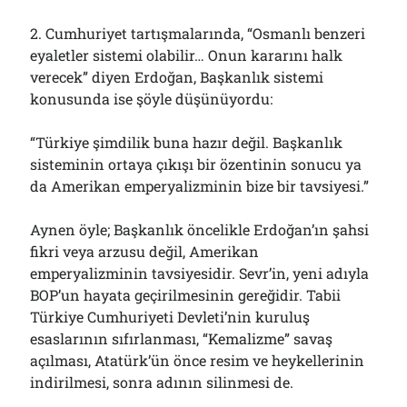
Çağırdı!..
31/07/2026
2. Cumhuriyet tartışmalarında, “Osmanlı benzeri
eyaletler sistemi olabilir… Onun kararını halk
verecek” diyen Erdoğan, Başkanlık sistemi
konusunda ise şöyle düşünüyordu:
Arşivler
Arşivler
“Türkiye şimdilik buna hazır değil. Başkanlık
sisteminin ortaya çıkışı bir özentinin sonucu ya
da Amerikan emperyalizminin bize bir tavsiyesi.”
Aynen öyle; Başkanlık öncelikle Erdoğan’ın şahsi
fikri veya arzusu değil, Amerikan
emperyalizminin tavsiyesidir. Sevr’in, yeni adıyla
BOP’un hayata geçirilmesinin gereğidir. Tabii
Türkiye Cumhuriyeti Devleti’nin kuruluş
esaslarının sıfırlanması, “Kemalizme” savaş
açılması, Atatürk’ün önce resim ve heykellerinin
indirilmesi, sonra adının silinmesi de.