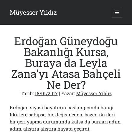
Müyesser Yıldız
ana
menüy
Yan
aç
Arama
Menü
Erdoğan Güneydoğu
Bakanlığı Kursa,
Buraya da Leyla
Son Yazılar
Zana’yı Atasa Bahçeli
Gazi’den Milletvekillerine Kurşun Gibi Sözler!..
Ne Der?
07/08/2026
Türkiye 2.0’a Gidiş!..
Tarih:
18/01/2017
| Yazar:
Müyesser Yıldız
05/08/2026
15 Temmuz Soruları… Nasuh Mahruki’nin “Suçu”!..
03/08/2026
Erdoğan siyasi hayatının başlangıcında hangi
Er Gaziler 20 Gün Sonra Gelen MSB Heyetine Böyle İsyan Etti:“Bizi
fikirlere sahipse, hiç değişmeden, bazen iki ileri
Teröristlere G……yle Güldürdünüz”
bir geri yapma durumunda kalsa da bunları adım
01/08/2026
adım, alıştıra alıştıra hayata geçirdi.
Papazın “Komutanı” Ayasofya ve Patrikhane İçin ABD’yi Göreve