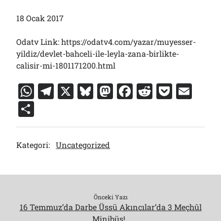
18 Ocak 2017
Odatv Link: https://odatv4.com/yazar/muyesser-
yildiz/devlet-bahceli-ile-leyla-zana-birlikte-
calisir-mi-1801171200.html
W
T
X
Bl
M
F
R
P
E
h
el
u
a
a
e
o
m
S
at
e
e
st
c
d
c
ai
h
s
gr
s
o
e
di
k
l
ar
Kategori:
Uncategorized
A
a
k
d
b
t
et
e
p
m
y
o
o
p
n
o
k
Önceki Yazı
16 Temmuz’da Darbe Üssü Akıncılar’da 3 Meçhûl
Minibüs!..