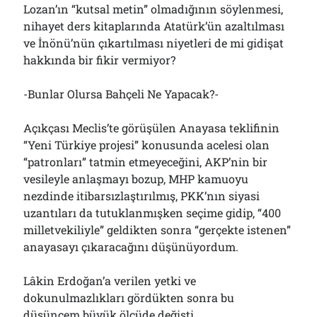
Lozan’ın “kutsal metin” olmadığının söylenmesi,
nihayet ders kitaplarında Atatürk’ün azaltılması
ve İnönü’nün çıkartılması niyetleri de mi gidişat
hakkında bir fikir vermiyor?
-Bunlar Olursa Bahçeli Ne Yapacak?-
Açıkçası Meclis’te görüşülen Anayasa teklifinin
“Yeni Türkiye projesi” konusunda acelesi olan
“patronları” tatmin etmeyeceğini, AKP’nin bir
vesileyle anlaşmayı bozup, MHP kamuoyu
nezdinde itibarsızlaştırılmış, PKK’nın siyasi
uzantıları da tutuklanmışken seçime gidip, “400
milletvekiliyle” geldikten sonra “gerçekte istenen”
anayasayı çıkaracağını düşünüyordum.
Lâkin Erdoğan’a verilen yetki ve
dokunulmazlıkları gördükten sonra bu
düşüncem büyük ölçüde değişti.