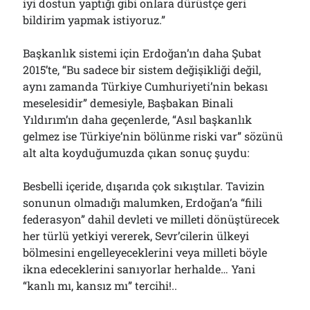
iyi dostun yaptığı gibi onlara dürüstçe geri
bildirim yapmak istiyoruz.”
Başkanlık sistemi için Erdoğan’ın daha Şubat
2015’te, “Bu sadece bir sistem değişikliği değil,
aynı zamanda Türkiye Cumhuriyeti’nin bekası
meselesidir” demesiyle, Başbakan Binali
Yıldırım’ın daha geçenlerde, “Asıl başkanlık
gelmez ise Türkiye’nin bölünme riski var” sözünü
alt alta koyduğumuzda çıkan sonuç şuydu:
Besbelli içeride, dışarıda çok sıkıştılar. Tavizin
sonunun olmadığı malumken, Erdoğan’a “fiili
federasyon” dahil devleti ve milleti dönüştürecek
her türlü yetkiyi vererek, Sevr’cilerin ülkeyi
bölmesini engelleyeceklerini veya milleti böyle
ikna edeceklerini sanıyorlar herhalde… Yani
“kanlı mı, kansız mı” tercihi!..