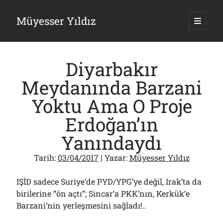
Müyesser Yıldız
ana
menüy
Yan
aç
Arama
Menü
Diyarbakır
Meydanında Barzani
Yoktu Ama O Proje
Son Yazılar
Erdoğan’ın
Gazi’den Milletvekillerine Kurşun Gibi Sözler!..
Yanındaydı
07/08/2026
Türkiye 2.0’a Gidiş!..
Tarih:
03/04/2017
| Yazar:
Müyesser Yıldız
05/08/2026
15 Temmuz Soruları… Nasuh Mahruki’nin “Suçu”!..
03/08/2026
IŞİD sadece Suriye’de PYD/YPG’ye değil, Irak’ta da
Er Gaziler 20 Gün Sonra Gelen MSB Heyetine Böyle İsyan Etti:“Bizi
birilerine “ön açtı”; Sincar’a PKK’nın, Kerkük’e
Teröristlere G……yle Güldürdünüz”
Barzani’nin yerleşmesini sağladı!..
01/08/2026
Papazın “Komutanı” Ayasofya ve Patrikhane İçin ABD’yi Göreve