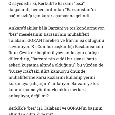
O sayededir ki, Kerkük’te Barzani “bezi”
Çağırdı!..
31/07/2026
dalgalandı, hemen ardından “Barzanistan”ın
bağımsızlığı için karar aşamasına gelindi.
Ankara’dakiler hâlâ Barzani’ye toz kondurmuyor,
Arşivler
“bez” meselesinin Barzani’nin muhalifleri
Arşivler
Talabani, GORAN hareketi ve İran’ın işi olduğunu
savunuyor. Ki, Cumhurbaşkanlığı Başdanışmanı
İlnur Çevik de bugünkü yazısında aynı görüşü
dillendirip, “Barzani’nin ciddi bir siyasi, hatta
askeri kuşatma altında olduğunu”, bu yüzden de
“Kuzey Irak’taki Kürt kamuoyu önünde
muhaliflerine karşı kozlarını kullanıp yerini
korumaya çalıştığını” anlatıyor. Barzani’ye toz
kondurmama yönündeki aklın merkezi
anlaşılıyor, değil mi?
Kerkük’e “bez” işi, Talabani ve GORAN’ın başının
altından çıktı, öyle mi?