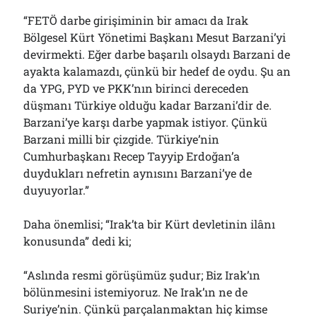
“FETÖ darbe girişiminin bir amacı da Irak
Bölgesel Kürt Yönetimi Başkanı Mesut Barzani’yi
devirmekti. Eğer darbe başarılı olsaydı Barzani de
ayakta kalamazdı, çünkü bir hedef de oydu. Şu an
da YPG, PYD ve PKK’nın birinci dereceden
düşmanı Türkiye olduğu kadar Barzani’dir de.
Barzani’ye karşı darbe yapmak istiyor. Çünkü
Barzani milli bir çizgide. Türkiye’nin
Cumhurbaşkanı Recep Tayyip Erdoğan’a
duydukları nefretin aynısını Barzani’ye de
duyuyorlar.”
Daha önemlisi; “Irak’ta bir Kürt devletinin ilânı
konusunda” dedi ki;
“Aslında resmi görüşümüz şudur; Biz Irak’ın
bölünmesini istemiyoruz. Ne Irak’ın ne de
Suriye’nin. Çünkü parçalanmaktan hiç kimse