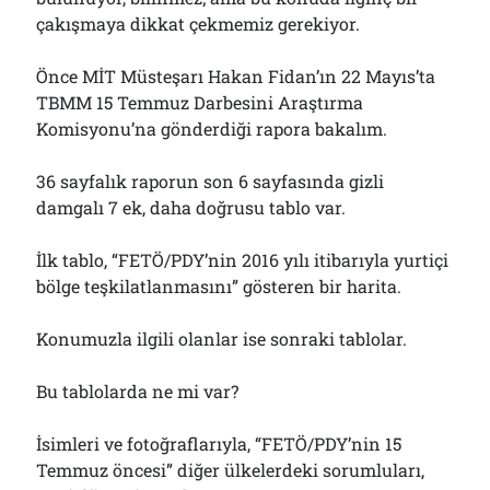
Bölmediğiniz Bir O Kalmıştı!..
çakışmaya dikkat çekmemiz gerekiyor.
29/07/2026
Önce MİT Müsteşarı Hakan Fidan’ın 22 Mayıs’ta
TBMM 15 Temmuz Darbesini Araştırma
Arşivler
Komisyonu’na gönderdiği rapora bakalım.
Arşivler
36 sayfalık raporun son 6 sayfasında gizli
damgalı 7 ek, daha doğrusu tablo var.
İlk tablo, “FETÖ/PDY’nin 2016 yılı itibarıyla yurtiçi
bölge teşkilatlanmasını” gösteren bir harita.
Konumuzla ilgili olanlar ise sonraki tablolar.
Bu tablolarda ne mi var?
İsimleri ve fotoğraflarıyla, “FETÖ/PDY’nin 15
Temmuz öncesi” diğer ülkelerdeki sorumluları,