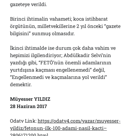
gazeteye verildi.
Birinci ihtimalin vahameti; koca istihbarat
örgütünün, milletvekillerine 2 yıl önceki “gazete
bilgisini” sunmuş olmasıdır.
İkinci ihtimalde ise durum çok daha vahim ve
hepimizi ilgilendiriyor; Abdülkadir Selvi’nin
yazdığı gibi, “FETÖ’nün önemli adamlarının
yurtdışına kaçması engellenemedi” değil,
“Engellenmedi ve kaçmalarına yol verildi”
demektir.
Müyesser YILDIZ
28 Haziran 2017
Odatv Link:
https://odatv4.com/yazar/muyesser-
yildiz/fetonun-ilk-100-adami-nasil-kacti–
2806171200.html