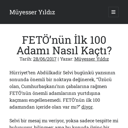
Müyesser Yıldız
ana
menüy
Yan
aç
Arama
Menü
FETÖ’nün İlk 100
Adamı Nasıl Kaçtı?
Tarih:
28/06/2017
| Yazar:
Müyesser Yıldız
Son Yazılar
Hürriyet’ten Abdülkadir Selvi bugünkü yazısının
Türkiye 2.0’a Gidiş!..
05/08/2026
sonunda önemli bir noktaya değinerek, “Üzücü
olan, Cumhurbaşkanı’nın çabalarına rağmen
15 Temmuz Soruları… Nasuh Mahruki’nin “Suçu”!..
03/08/2026
FETÖ’nün önemli adamlarının yurtdışına
Er Gaziler 20 Gün Sonra Gelen MSB Heyetine Böyle İsyan Etti:“Bizi
kaçması engellenemedi. FETÖ’nün ilk 100
Teröristlere G……yle Güldürdünüz”
adamından içeride olan var mı?”
diyor
.
01/08/2026
Papazın “Komutanı” Ayasofya ve Patrikhane İçin ABD’yi Göreve
Selvi bir mesaj mı veriyor, yoksa sadece tespitte mi
Çağırdı!..
31/07/2026
bulunuyor, bilinmez; ama bu konuda ilginç bir