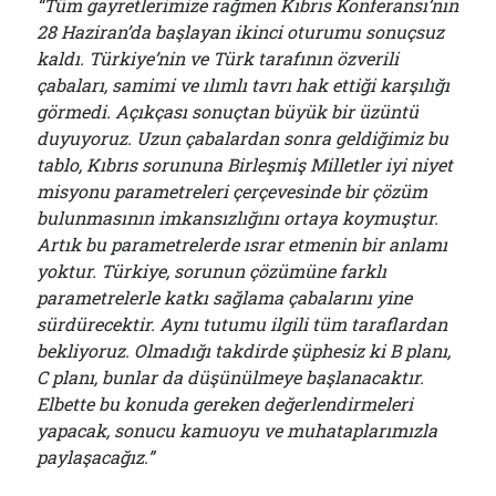
“Tüm gayretlerimize rağmen Kıbrıs Konferansı’nın
28 Haziran’da başlayan ikinci oturumu sonuçsuz
kaldı. Türkiye’nin ve Türk tarafının özverili
çabaları, samimi ve ılımlı tavrı hak ettiği karşılığı
görmedi. Açıkçası sonuçtan büyük bir üzüntü
duyuyoruz. Uzun çabalardan sonra geldiğimiz bu
tablo, Kıbrıs sorununa Birleşmiş Milletler iyi niyet
misyonu parametreleri çerçevesinde bir çözüm
bulunmasının imkansızlığını ortaya koymuştur.
Artık bu parametrelerde ısrar etmenin bir anlamı
yoktur. Türkiye, sorunun çözümüne farklı
parametrelerle katkı sağlama çabalarını yine
sürdürecektir. Aynı tutumu ilgili tüm taraflardan
bekliyoruz. Olmadığı takdirde şüphesiz ki B planı,
C planı, bunlar da düşünülmeye başlanacaktır.
Elbette bu konuda gereken değerlendirmeleri
yapacak, sonucu kamuoyu ve muhataplarımızla
paylaşacağız.”