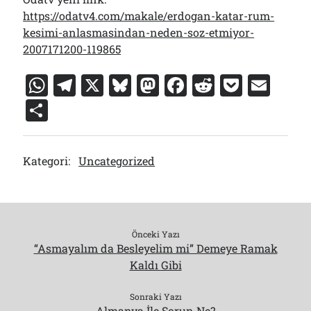
https://odatv4.com/makale/erdogan-katar-rum-
kesimi-anlasmasindan-neden-soz-etmiyor-
2007171200-119865
W
T
X
Bl
M
F
R
P
E
h
el
u
a
a
e
o
m
S
at
e
e
st
c
d
c
ai
h
s
gr
s
o
e
di
k
l
ar
Kategori:
Uncategorized
A
a
k
d
b
t
et
e
p
m
y
o
o
p
n
o
k
Önceki Yazı
“Asmayalım da Besleyelim mi” Demeye Ramak
Kaldı Gibi
Sonraki Yazı
Almanya İle Sorun Ne?