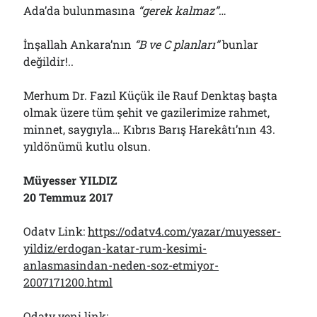
Ada’da bulunmasına
“gerek kalmaz”
…
İnşallah Ankara’nın
“B ve C planları”
bunlar
değildir!..
Merhum Dr. Fazıl Küçük ile Rauf Denktaş başta
olmak üzere tüm şehit ve gazilerimize rahmet,
minnet, saygıyla… Kıbrıs Barış Harekâtı’nın 43.
yıldönümü kutlu olsun.
Müyesser YILDIZ
20 Temmuz 2017
Odatv Link:
https://odatv4.com/yazar/muyesser-
yildiz/erdogan-katar-rum-kesimi-
anlasmasindan-neden-soz-etmiyor-
2007171200.html
Odatv yeni link: