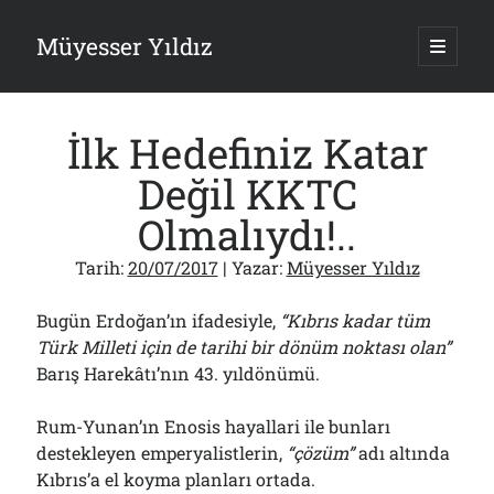
Müyesser Yıldız
ana
menüy
Yan
aç
Arama
Menü
İlk Hedefiniz Katar
Değil KKTC
Olmalıydı!..
Son Yazılar
Tarih:
20/07/2017
| Yazar:
Müyesser Yıldız
Türkiye 2.0’a Gidiş!..
05/08/2026
Bugün Erdoğan’ın ifadesiyle,
“Kıbrıs kadar tüm
15 Temmuz Soruları… Nasuh Mahruki’nin “Suçu”!..
Türk Milleti için de tarihi bir dönüm noktası olan”
03/08/2026
Barış Harekâtı’nın 43. yıldönümü.
Er Gaziler 20 Gün Sonra Gelen MSB Heyetine Böyle İsyan Etti:“Bizi
Teröristlere G……yle Güldürdünüz”
01/08/2026
Rum-Yunan’ın Enosis hayallari ile bunları
Papazın “Komutanı” Ayasofya ve Patrikhane İçin ABD’yi Göreve
destekleyen emperyalistlerin,
“çözüm”
adı altında
Çağırdı!..
Kıbrıs’a el koyma planları ortada.
31/07/2026