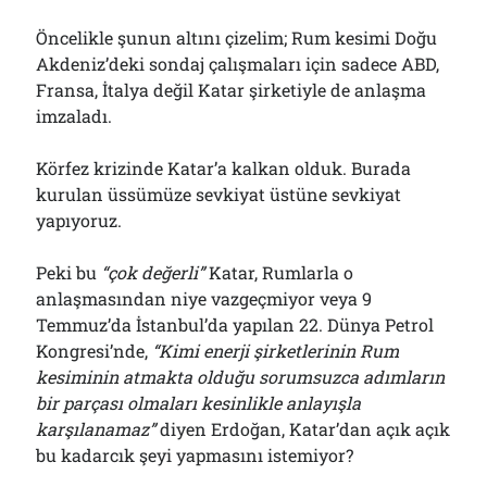
Bölmediğiniz Bir O Kalmıştı!..
29/07/2026
Öncelikle şunun altını çizelim; Rum kesimi Doğu
Akdeniz’deki sondaj çalışmaları için sadece ABD,
Fransa, İtalya değil Katar şirketiyle de anlaşma
imzaladı.
Arşivler
Arşivler
Körfez krizinde Katar’a kalkan olduk. Burada
kurulan üssümüze sevkiyat üstüne sevkiyat
yapıyoruz.
Peki bu
“çok değerli”
Katar, Rumlarla o
anlaşmasından niye vazgeçmiyor veya 9
Temmuz’da İstanbul’da yapılan 22. Dünya Petrol
Kongresi’nde,
“Kimi enerji şirketlerinin Rum
kesiminin atmakta olduğu sorumsuzca adımların
bir parçası olmaları kesinlikle anlayışla
karşılanamaz”
diyen Erdoğan, Katar’dan açık açık
bu kadarcık şeyi yapmasını istemiyor?