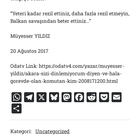
“Yeteri kadar rezil ettiniz, daha fazla rezil etmeyin,
Balkan savaşından beter ettiniz…”
Müyesser YILDIZ
20 Ağustos 2017
Odatv Link: https://odatv4.com/yazar/muyesser-
yildiz/akara-sizi-dinlemiyorum-diyen-ve-hala-
gorevde-olan-komutan-kim-2008171200.html
W
T
X
Bl
M
F
R
P
E
h
el
u
a
a
e
o
m
S
at
e
e
st
c
d
c
ai
h
s
gr
s
o
e
di
k
l
ar
Kategori:
Uncategorized
A
a
k
d
b
t
et
e