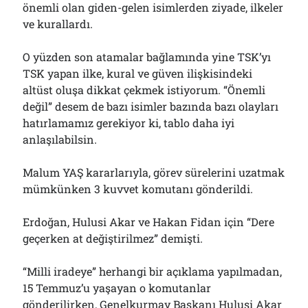
önemli olan giden-gelen isimlerden ziyade, ilkeler
Bölmediğiniz Bir O Kalmıştı!..
29/07/2026
ve kurallardı.
O yüzden son atamalar bağlamında yine TSK’yı
TSK yapan ilke, kural ve güven ilişkisindeki
Arşivler
altüst oluşa dikkat çekmek istiyorum. “Önemli
Arşivler
değil” desem de bazı isimler bazında bazı olayları
hatırlamamız gerekiyor ki, tablo daha iyi
anlaşılabilsin.
Malum YAŞ kararlarıyla, görev sürelerini uzatmak
mümkünken 3 kuvvet komutanı gönderildi.
Erdoğan, Hulusi Akar ve Hakan Fidan için “Dere
geçerken at değiştirilmez” demişti.
“Milli iradeye” herhangi bir açıklama yapılmadan,
15 Temmuz’u yaşayan o komutanlar
gönderilirken, Genelkurmay Başkanı Hulusi Akar