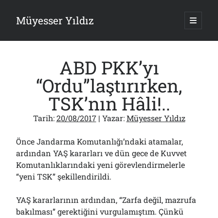
Müyesser Yıldız
ana
menüy
Yan
aç
Arama
Menü
ABD PKK’yı
“Ordu”laştırırken,
TSK’nın Hâli!..
Son Yazılar
Tarih:
20/08/2017
| Yazar:
Müyesser Yıldız
Türkiye 2.0’a Gidiş!..
05/08/2026
Önce Jandarma Komutanlığı’ndaki atamalar,
15 Temmuz Soruları… Nasuh Mahruki’nin “Suçu”!..
ardından YAŞ kararları ve dün gece de Kuvvet
03/08/2026
Komutanlıklarındaki yeni görevlendirmelerle
Er Gaziler 20 Gün Sonra Gelen MSB Heyetine Böyle İsyan Etti:“Bizi
“yeni TSK” şekillendirildi.
Teröristlere G……yle Güldürdünüz”
01/08/2026
Papazın “Komutanı” Ayasofya ve Patrikhane İçin ABD’yi Göreve
YAŞ kararlarının ardından, “Zarfa değil, mazrufa
Çağırdı!..
bakılması” gerektiğini vurgulamıştım. Çünkü
31/07/2026