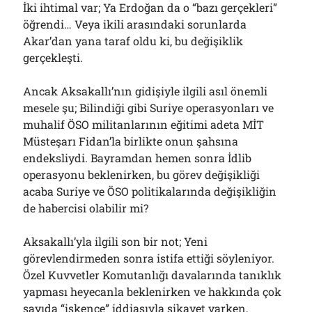
İki ihtimal var; Ya Erdoğan da o “bazı gerçekleri”
öğrendi… Veya ikili arasındaki sorunlarda
Akar’dan yana taraf oldu ki, bu değişiklik
gerçekleşti.
Ancak Aksakallı’nın gidişiyle ilgili asıl önemli
mesele şu; Bilindiği gibi Suriye operasyonları ve
muhalif ÖSO militanlarının eğitimi adeta MİT
Müsteşarı Fidan’la birlikte onun şahsına
endeksliydi. Bayramdan hemen sonra İdlib
operasyonu beklenirken, bu görev değişikliği
acaba Suriye ve ÖSO politikalarında değişikliğin
de habercisi olabilir mi?
Aksakallı’yla ilgili son bir not; Yeni
görevlendirmeden sonra istifa ettiği söyleniyor.
Özel Kuvvetler Komutanlığı davalarında tanıklık
yapması heyecanla beklenirken ve hakkında çok
sayıda “işkence” iddiasıyla şikayet varken,