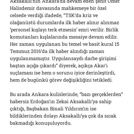
Aksakallı’nın Ankara’da devam eden şehit Ömer
Halisdemir davasında mahkemeye bir özel
celsede verdiği ifadede, “TSK’da kriz ve
olağanüstü durumlarda ilk haber alınır alınmaz
‘personel kışlayı terk etmesin’ emri verilir. Birlik
komutanları kışlalarında mesaiye devam edilir.
Her zaman uygulanan bu temel ve basit kural 15
Temmuz 2016’da ilk haber alındığı zaman
uygulanmamıştır. Uygulansaydı darbe girişimi
baştan açığa çıkardı” diyerek, açıkça Akar’ı
suçlaması ise hem o sorunu iyice derinleştirdi,
hem de bugünkü görev değişikliğini tetikledi.
Bu arada Ankara kulislerinde, “bazı gerçeklerden”
habersiz Erdoğan’ın Zekai Aksakallı’ya sahip
çıktığı, Başbakan Binali Yıldırım’ın ise
bildiklerinden dolayı Aksakallı’ya çok da sıcak
bakmadığı konuşuluyordu.