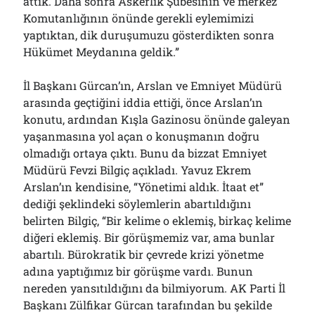
attık. Daha sonra Askerlik Şubesinin ve merkez
Komutanlığının önünde gerekli eylemimizi
yaptıktan, dik duruşumuzu gösterdikten sonra
Hükümet Meydanına geldik.”
İl Başkanı Gürcan’ın, Arslan ve Emniyet Müdürü
arasında geçtiğini iddia ettiği, önce Arslan’ın
konutu, ardından Kışla Gazinosu önünde galeyan
yaşanmasına yol açan o konuşmanın doğru
olmadığı ortaya çıktı. Bunu da bizzat Emniyet
Müdürü Fevzi Bilgiç açıkladı. Yavuz Ekrem
Arslan’ın kendisine, “Yönetimi aldık. İtaat et”
dediği şeklindeki söylemlerin abartıldığını
belirten Bilgiç, “Bir kelime o eklemiş, birkaç kelime
diğeri eklemiş. Bir görüşmemiz var, ama bunlar
abartılı. Bürokratik bir çevrede krizi yönetme
adına yaptığımız bir görüşme vardı. Bunun
nereden yansıtıldığını da bilmiyorum. AK Parti İl
Başkanı Zülfikar Gürcan tarafından bu şekilde