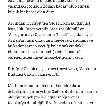
odasında “bedeni küçüle küçüle, kolları 6-7
01/08/2026
yaşındaki çocuğun kolları kadar” olup ölmesi,
küçük bir haber oldu önce.
Arşivler
Ardından Hürriyet’ten Sedat Ergin iki gün üst
üste, “Bir Tuğgeneralin Sessizce Ölümü” ve
Arşivler
“Soruşturmayı Uzatmanın Bedeli” başlıklarıyla
Arslan’ın nasıl öldüğünü, neyle suçlandığını ve
bu kadar zaman geçtiği halde hakkındaki
iddianame hazırlanmadığı için “suçunu”
öğrenemeden hayatını kaybettiğini yazdı.
Ertuğrul Özkök de şu benzetmeyi yaptı; “Sanki bir
Kuddusi Okkır vakası gibi”!..
Merhum komutan hakkındaki iddiaların
detaylarına girmeyelim. Sadece darbe günü izinde
olduğunu, gelişmeleri öğrenir öğrenmez
Manisa’ya döndüğünü ve kışladan tek bir asker