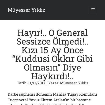
Müyesser Yıldız
ana
menüy
Yan
aç
Arama
Menü
Hayır!.. O General
Sessizce Ölmedi!..
Kızı 15 Ay Önce
Son Yazılar
“Kuddusi Okkır Gibi
Asırlık Devlete Bir Haftada Yeni Gömlek Biçilecek Öyle mi?!..
Olmasın” Diye
09/08/2026
Gazi’den Milletvekillerine Kurşun Gibi Sözler!..
Haykırdı!..
07/08/2026
Türkiye 2.0’a Gidiş!..
Tarih:
11/11/2017
| Yazar:
Müyesser Yıldız
05/08/2026
15 Temmuz Soruları… Nasuh Mahruki’nin “Suçu”!..
Darbe şüphelisi dönemin Manisa Tugay Komutanı
03/08/2026
Tuğgeneral Yavuz Ekrem Arslan’ın bir hastane
Er Gaziler 20 Gün Sonra Gelen MSB Heyetine Böyle İsyan Etti:“Bizi
Teröristlere G……yle Güldürdünüz”