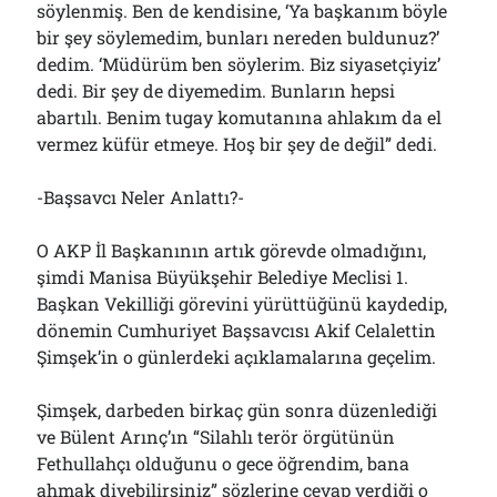
söylenmiş. Ben de kendisine, ‘Ya başkanım böyle
bir şey söylemedim, bunları nereden buldunuz?’
dedim. ‘Müdürüm ben söylerim. Biz siyasetçiyiz’
dedi. Bir şey de diyemedim. Bunların hepsi
abartılı. Benim tugay komutanına ahlakım da el
vermez küfür etmeye. Hoş bir şey de değil” dedi.
-Başsavcı Neler Anlattı?-
O AKP İl Başkanının artık görevde olmadığını,
şimdi Manisa Büyükşehir Belediye Meclisi 1.
Başkan Vekilliği görevini yürüttüğünü kaydedip,
dönemin Cumhuriyet Başsavcısı Akif Celalettin
Şimşek’in o günlerdeki açıklamalarına geçelim.
Şimşek, darbeden birkaç gün sonra düzenlediği
ve Bülent Arınç’ın “Silahlı terör örgütünün
Fethullahçı olduğunu o gece öğrendim, bana
ahmak diyebilirsiniz” sözlerine cevap verdiği o