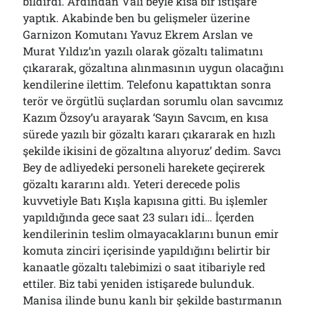
bildirdi. Ardından Vali beyle kısa bir istişare
yaptık. Akabinde ben bu gelişmeler üzerine
Garnizon Komutanı Yavuz Ekrem Arslan ve
Murat Yıldız’ın yazılı olarak gözaltı talimatını
çıkararak, gözaltına alınmasının uygun olacağını
kendilerine ilettim. Telefonu kapattıktan sonra
terör ve örgütlü suçlardan sorumlu olan savcımız
Kazım Özsoy’u arayarak ‘Sayın Savcım, en kısa
sürede yazılı bir gözaltı kararı çıkararak en hızlı
şekilde ikisini de gözaltına alıyoruz’ dedim. Savcı
Bey de adliyedeki personeli harekete geçirerek
gözaltı kararını aldı. Yeteri derecede polis
kuvvetiyle Batı Kışla kapısına gitti. Bu işlemler
yapıldığında gece saat 23 suları idi… İçerden
kendilerinin teslim olmayacaklarını bunun emir
komuta zinciri içerisinde yapıldığını belirtir bir
kanaatle gözaltı talebimizi o saat itibariyle red
ettiler. Biz tabi yeniden istişarede bulunduk.
Manisa ilinde bunu kanlı bir şekilde bastırmanın