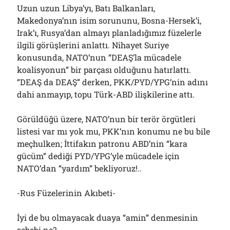
Uzun uzun Libya’yı, Batı Balkanları,
Makedonya’nın isim sorununu, Bosna-Hersek’i,
Irak’ı, Rusya’dan almayı planladığımız füzelerle
ilgili görüşlerini anlattı. Nihayet Suriye
konusunda, NATO’nun “DEAŞ’la mücadele
koalisyonun” bir parçası olduğunu hatırlattı.
“DEAŞ da DEAŞ” derken, PKK/PYD/YPG’nin adını
dahi anmayıp, topu Türk-ABD ilişkilerine attı.
Görüldüğü üzere, NATO’nun bir terör örgütleri
listesi var mı yok mu, PKK’nın konumu ne bu bile
meçhulken; İttifakın patronu ABD’nin “kara
gücüm” dediği PYD/YPG’yle mücadele için
NATO’dan “yardım” bekliyoruz!..
-Rus Füzelerinin Akıbeti-
İyi de bu olmayacak duaya “amin” denmesinin
sebebi ne?