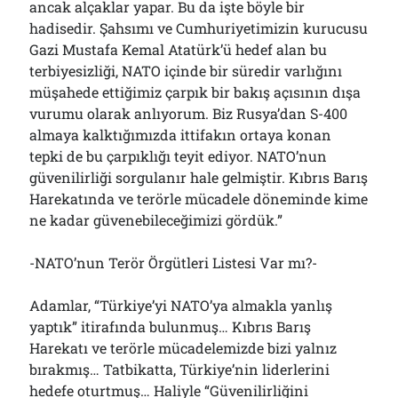
ancak alçaklar yapar. Bu da işte böyle bir
hadisedir. Şahsımı ve Cumhuriyetimizin kurucusu
Gazi Mustafa Kemal Atatürk’ü hedef alan bu
terbiyesizliği, NATO içinde bir süredir varlığını
müşahede ettiğimiz çarpık bir bakış açısının dışa
vurumu olarak anlıyorum. Biz Rusya’dan S-400
almaya kalktığımızda ittifakın ortaya konan
tepki de bu çarpıklığı teyit ediyor. NATO’nun
güvenilirliği sorgulanır hale gelmiştir. Kıbrıs Barış
Harekatında ve terörle mücadele döneminde kime
ne kadar güvenebileceğimizi gördük.”
-NATO’nun Terör Örgütleri Listesi Var mı?-
Adamlar, “Türkiye’yi NATO’ya almakla yanlış
yaptık” itirafında bulunmuş… Kıbrıs Barış
Harekatı ve terörle mücadelemizde bizi yalnız
bırakmış… Tatbikatta, Türkiye’nin liderlerini
hedefe oturtmuş… Haliyle “Güvenilirliğini