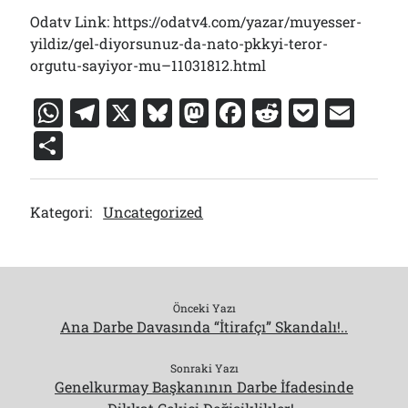
Odatv Link: https://odatv4.com/yazar/muyesser-
yildiz/gel-diyorsunuz-da-nato-pkkyi-teror-
orgutu-sayiyor-mu–11031812.html
W
T
X
Bl
M
F
R
P
E
h
el
u
a
a
e
o
m
S
at
e
e
st
c
d
c
ai
h
s
gr
s
o
e
di
k
l
ar
Kategori:
Uncategorized
A
a
k
d
b
t
et
e
p
m
y
o
o
p
n
o
k
Önceki Yazı
Ana Darbe Davasında “İtirafçı” Skandalı!..
Sonraki Yazı
Genelkurmay Başkanının Darbe İfadesinde