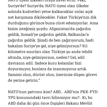
Çağırdı!..
Suriye’de? Suriye’de, NATO üyesi olan ülkeler
31/07/2026
aslında kudretleri yetse kalkacaklar onlar açık
net karşımıza dikilecekler. Fakat Türkiye’nin dik
durduğunu görünce buna cüret edemiyorlar. Ama
Arşivler
bizim isteğimiz şuydu: Afganistan’da çağırdın
Arşivler
geldik, Somali’ye çağırdın geldik, Balkanlar’a
çağırdın geldik. Şimdi de ben çağırıyorum, hadi
bakalım Suriye’ye gel, niye gelmiyorsun? 911
kilometre sınırları olan Türkiye şu anda tehdit
altında, niye gelmiyorsun, neden? Gel, adil
davranın adil. Sadece kuru kelamlar bizi
doyurmuyor, bunlara da inanmıyoruz artık.
Samimi olun, dürüst olun, üzerinize düşen görevi
de yerine getirin.”
NATO’nun patronu kim? ABD… ABD’nin PKK-PYD-
YPG konusundaki tavrı bilinmiyor mu?.. Ki, bu
ABD daha iki gün önce Dışişleri Bakanı Mevlüt