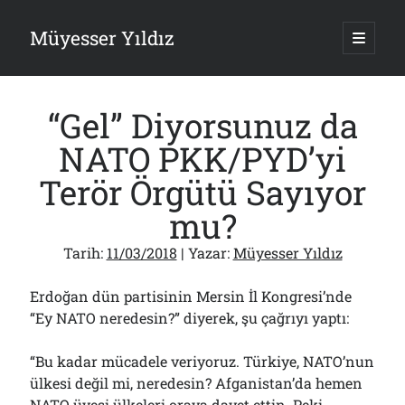
Müyesser Yıldız
ana
menüy
Yan
aç
Arama
Menü
“Gel” Diyorsunuz da
NATO PKK/PYD’yi
Terör Örgütü Sayıyor
Son Yazılar
mu?
Gazi’den Milletvekillerine Kurşun Gibi Sözler!..
07/08/2026
Tarih:
11/03/2018
| Yazar:
Müyesser Yıldız
Türkiye 2.0’a Gidiş!..
05/08/2026
Erdoğan dün partisinin Mersin İl Kongresi’nde
15 Temmuz Soruları… Nasuh Mahruki’nin “Suçu”!..
“Ey NATO neredesin?” diyerek, şu çağrıyı yaptı:
03/08/2026
Er Gaziler 20 Gün Sonra Gelen MSB Heyetine Böyle İsyan Etti:“Bizi
“Bu kadar mücadele veriyoruz. Türkiye, NATO’nun
Teröristlere G……yle Güldürdünüz”
01/08/2026
ülkesi değil mi, neredesin? Afganistan’da hemen
Papazın “Komutanı” Ayasofya ve Patrikhane İçin ABD’yi Göreve
NATO üyesi ülkeleri oraya davet ettin. Peki,