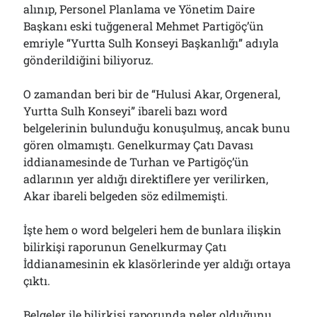
alınıp, Personel Planlama ve Yönetim Daire
Çağırdı!..
31/07/2026
Başkanı eski tuğgeneral Mehmet Partigöç’ün
emriyle “Yurtta Sulh Konseyi Başkanlığı” adıyla
gönderildiğini biliyoruz.
Arşivler
O zamandan beri bir de “Hulusi Akar, Orgeneral,
Arşivler
Yurtta Sulh Konseyi” ibareli bazı word
belgelerinin bulunduğu konuşulmuş, ancak bunu
gören olmamıştı. Genelkurmay Çatı Davası
iddianamesinde de Turhan ve Partigöç’ün
adlarının yer aldığı direktiflere yer verilirken,
Akar ibareli belgeden söz edilmemişti.
İşte hem o word belgeleri hem de bunlara ilişkin
bilirkişi raporunun Genelkurmay Çatı
İddianamesinin ek klasörlerinde yer aldığı ortaya
çıktı.
Belgeler ile bilirkişi raporunda neler olduğunu