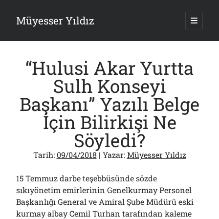
Müyesser Yıldız
ana
menüy
Yan
aç
Arama
Menü
“Hulusi Akar Yurtta
Sulh Konseyi
Başkanı” Yazılı Belge
Son Yazılar
İçin Bilirkişi Ne
Gazi’den Milletvekillerine Kurşun Gibi Sözler!..
Söyledi?
07/08/2026
Türkiye 2.0’a Gidiş!..
Tarih:
09/04/2018
| Yazar:
Müyesser Yıldız
05/08/2026
15 Temmuz Soruları… Nasuh Mahruki’nin “Suçu”!..
03/08/2026
15 Temmuz darbe teşebbüsünde sözde
Er Gaziler 20 Gün Sonra Gelen MSB Heyetine Böyle İsyan Etti:“Bizi
sıkıyönetim emirlerinin Genelkurmay Personel
Teröristlere G……yle Güldürdünüz”
Başkanlığı General ve Amiral Şube Müdürü eski
01/08/2026
kurmay albay Cemil Turhan tarafından kaleme
Papazın “Komutanı” Ayasofya ve Patrikhane İçin ABD’yi Göreve