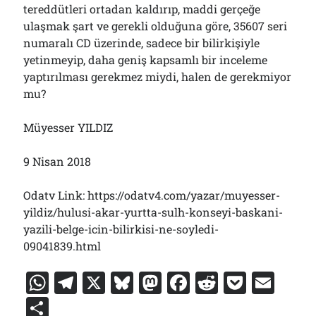
tereddütleri ortadan kaldırıp, maddi gerçeğe
ulaşmak şart ve gerekli olduğuna göre, 35607 seri
numaralı CD üzerinde, sadece bir bilirkişiyle
yetinmeyip, daha geniş kapsamlı bir inceleme
yaptırılması gerekmez miydi, halen de gerekmiyor
mu?
Müyesser YILDIZ
9 Nisan 2018
Odatv Link: https://odatv4.com/yazar/muyesser-
yildiz/hulusi-akar-yurtta-sulh-konseyi-baskani-
yazili-belge-icin-bilirkisi-ne-soyledi-
09041839.html
W
T
X
Bl
M
F
R
P
E
h
el
u
a
a
e
o
m
S