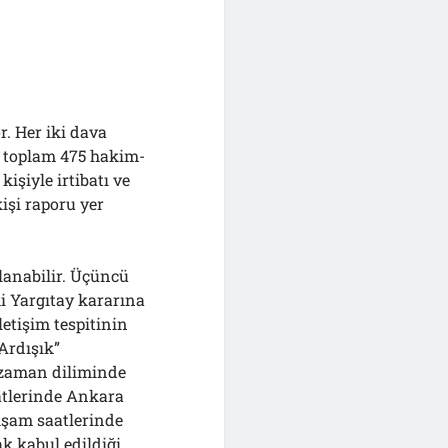
. Her iki dava
ş toplam 475 hakim-
işiyle irtibatı ve
kişi raporu yer
lanabilir. Üçüncü
i Yargıtay kararına
letişim tespitinin
Ardışık”
r zaman diliminde
aatlerinde Ankara
kşam saatlerinde
k kabul edildiği