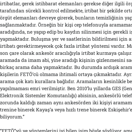
irtibatlar, gerek istihbarat elemanları gerekse diğer ilgili ö
tarafından sürekli kontrol edilmekte, irtibat bir şekilde or
örgüt elemanları devreye girerek, bunların temizliğinin ya
sağlanmaktadır. Örneğin bir kişi cep telefonuyla aramamas
aradığında, ne yapıp edip bu kaydın silinmesi için gerekli i
yapmaktadır. Buluşma yer ve saatlerinin bildirilmesi için 
irtibatı gerektirmeyecek çok fazla irtibat yöntemi vardır.
son çare olarak ankesör aracılığıyla irtibat kurmaya çalışır
aramada da imam abi, yine aradığı kişinin gizlenmesini sa
birkaç arama daha yapmaktadır. Bu durumda ardışık aram
kişilerin FETÖ’cü olmama ihtimali ortaya çıkmaktadır. Ayr
arama çok katı kurallara bağlıdır. Aramaların kesinlikle be
yapılmaması emri verilmiştir. Ben 2010’lu yıllarda GES (G
Elektronik Sistemler Komutanlığı) abisinin, ankesörlü tel
zorunda kaldığı zaman aynı ankesörden iki kişiyi aramam
trenine binerek Kayaş’a veya hızlı trene binerek Eskişehir’e
biliyorum.”
“FETÖ”yü ve yöntemlerini iyi bilen isim böyle söylüyor, a