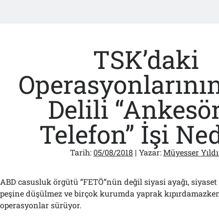
TSK’daki
Operasyonlarını
Delili “Ankesö
Telefon” İşi Ne
Tarih:
05/08/2018
| Yazar:
Müyesser Yıldı
ABD casusluk örgütü “FETÖ”nün değil siyasi ayağı, siyaset
peşine düşülmez ve birçok kurumda yaprak kıpırdamazken
operasyonlar sürüyor.