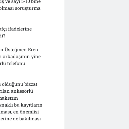
ş ve sayı 5-10 bine
a olması soruşturma
fçı ifadelerine
di?
nan Üsteğmen Eren
n arkadaşının yine
lü telefonu
ü olduğunu bizzat
arılan ankesörlü
lmaksızın
naklı bu kayıtların
ılması, en önemlisi
lerine de bakılması