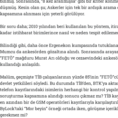
binmiş. Sonrasında, “8 kez aranmışsa” gibi bir kriter konmu
düşmüş. Kesin olan şu; Askerler için tek bir ardışık aram
kapsamına alınması için yeterli görülüyor.
Bir soru daha; 2010 yılından beri kullanılan bu yöntem, itira
kadar istihbarat birimlerince nasıl ve neden tespit edileme
Bilindiği gibi, daha önce Ergenekon kumpasında tutukla
Mumcu da ankesörden gözaltına alındı. Sonrasında araya
“FETÖ” mağduru Murat Arı olduğu ve cezaevindeki ankesör
kullandığı anlaşıldı.
Malûm, geçmişte TİB çalışanlarının yüzde 85’inin “FETÖ”c
devlet yetkilileri söyledi. Bu durumda TİB’den, BTK’ya akt
telefon kayıtlarındaki isimlerin herhangi bir kontrol yapı
soruşturma kapsamına alındığı sonucu çıkmaz mı? TİB kay
en azından bir de GSM operatörleri kayıtlarıyla karşılaştır
ByLock’taki “Mor beyin” örneği ortada iken, görüşme içerik
gerekmez mi?