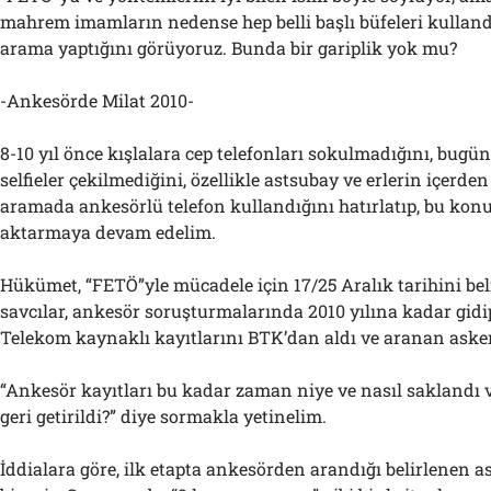
mahrem imamların nedense hep belli başlı büfeleri kulland
arama yaptığını görüyoruz. Bunda bir gariplik yok mu?
-Ankesörde Milat 2010-
8-10 yıl önce kışlalara cep telefonları sokulmadığını, bugü
selfieler çekilmediğini, özellikle astsubay ve erlerin içerde
aramada ankesörlü telefon kullandığını hatırlatıp, bu konud
aktarmaya devam edelim.
Hükümet, “FETÖ”yle mücadele için 17/25 Aralık tarihini bel
savcılar, ankesör soruşturmalarında 2010 yılına kadar gidi
Telekom kaynaklı kayıtlarını BTK’dan aldı ve aranan askerl
“Ankesör kayıtları bu kadar zaman niye ve nasıl saklandı v
geri getirildi?” diye sormakla yetinelim.
İddialara göre, ilk etapta ankesörden arandığı belirlenen as