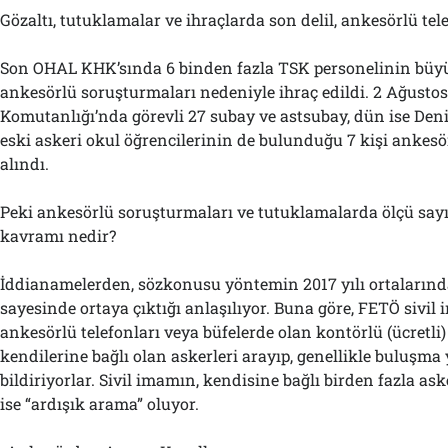
Gözaltı, tutuklamalar ve ihraçlarda son delil, ankesörlü tel
Son OHAL KHK’sında 6 binden fazla TSK personelinin bü
ankesörlü soruşturmaları nedeniyle ihraç edildi. 2 Ağustos
Komutanlığı’nda görevli 27 subay ve astsubay, dün ise Deni
eski askeri okul öğrencilerinin de bulunduğu 7 kişi ankes
alındı.
Peki ankesörlü soruşturmaları ve tutuklamalarda ölçü sayı
kavramı nedir?
İddianamelerden, sözkonusu yöntemin 2017 yılı ortalarında 
sayesinde ortaya çıktığı anlaşılıyor. Buna göre, FETÖ sivil
ankesörlü telefonları veya büfelerde olan kontörlü (ücretli
kendilerine bağlı olan askerleri arayıp, genellikle buluşma 
bildiriyorlar. Sivil imamın, kendisine bağlı birden fazla as
ise “ardışık arama” oluyor.