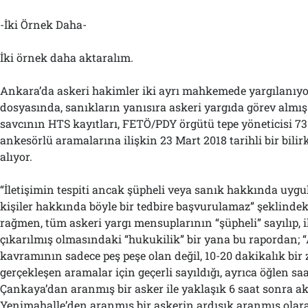
-İki Örnek Daha-
İki örnek daha aktaralım.
Ankara’da askeri hakimler iki ayrı mahkemede yargılanıyor
dosyasında, sanıkların yanısıra askeri yargıda görev almı
savcının HTS kayıtları, FETÖ/PDY örgütü tepe yöneticisi 73 k
ankesörlü aramalarına ilişkin 23 Mart 2018 tarihli bir bilir
alıyor.
“İletişimin tespiti ancak şüpheli veya sanık hakkında uygu
kişiler hakkında böyle bir tedbire başvurulamaz” şeklindek
rağmen, tüm askeri yargı mensuplarının “şüpheli” sayılıp, i
çıkarılmış olmasındaki “hukukilik” bir yana bu rapordan; “
kavramının sadece peş peşe olan değil, 10-20 dakikalık bi
gerçekleşen aramalar için geçerli sayıldığı, ayrıca öğlen s
Çankaya’dan aranmış bir asker ile yaklaşık 6 saat sonra a
Yenimahalle’den aranmış bir askerin ardışık aranmış olara