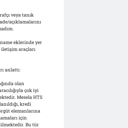
rafçı veya tanık
ade/açıklamalarını
madım.
aname eklerinde yer
iletişim araçları
ı anlattı:
fağında olan
racılığıyla çok iyi
ektedir. Mesela HTS
anıldığı, kredi
 örgüt elemanlarına
mamaları için
dilmektedir. Bu tür