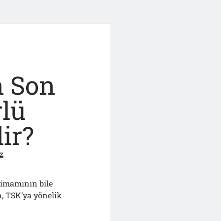
n Son
rlü
dir?
z
 imamının bile
, TSK’ya yönelik