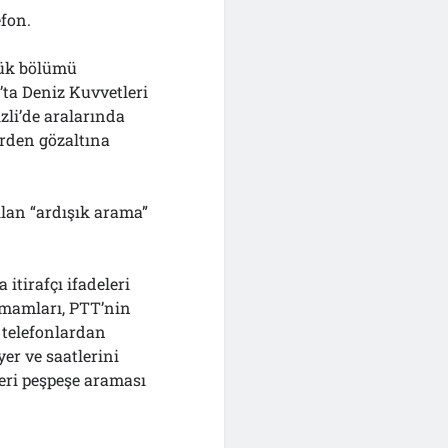
efon.
yük bölümü
’ta Deniz Kuvvetleri
zli’de aralarında
örden gözaltına
lan “ardışık arama”
itirafçı ifadeleri
 imamları, PTT’nin
) telefonlardan
yer ve saatlerini
keri peşpeşe araması