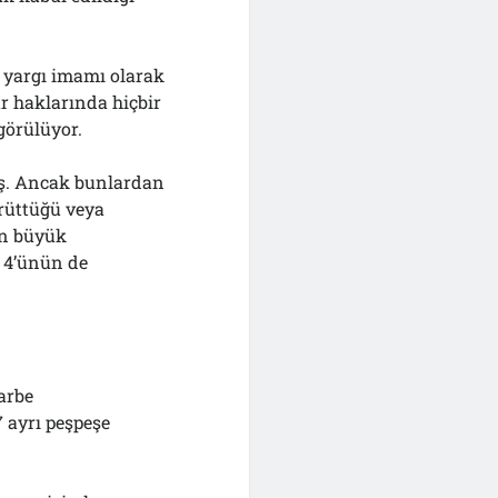
de yargı imamı olarak
ar haklarında hiçbir
görülüyor.
iş. Ancak bunlardan
rüttüğü veya
min büyük
 4’ünün de
arbe
 ayrı peşpeşe