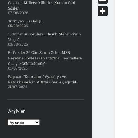
e
Gazi’den Milletvekillerine Kurşun Gibi
d
y
o
d
E
Sözler!..
b
07/08/2026
d
c
o
m
o
S
Türkiye 2.0’a Gidiş!..
i
k
05/08/2026
n
a
o
h
t
15 Temmuz Soruları… Nasuh Mahruki’nin
e
i
“Suçu”!..
k
a
03/08/2026
t
l
r
Er Gaziler 20 Gün Sonra Gelen MSB
Heyetine Böyle İsyan Etti:“Bizi Teröristlere
e
G……yle Güldürdünüz”
01/08/2026
Papazın “Komutanı” Ayasofya ve
Patrikhane İçin ABD’yi Göreve Çağırdı!..
31/07/2026
Arşivler
Arşivler