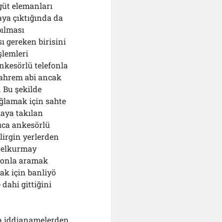
rgüt elemanları
taya çıktığında da
pılması
ı gereken birisini
şlemleri
ankesörlü telefonla
 Mahrem abi ancak
. Bu şekilde
ğlamak için sahte
aya takılan
ıca ankesörlü
lirgin yerlerden
enelkurmay
efonla aramak
ak için banliyö
 dahi gittiğini
ma iddianamelerden