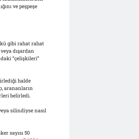
ığını ve peşpeşe
nkü gibi rahat rahat
n veya dışardan
aki “çelişkileri”
irlediği halde
p, arananların
eri belirledi.
eya silindiyse nasıl
ker sayısı 50