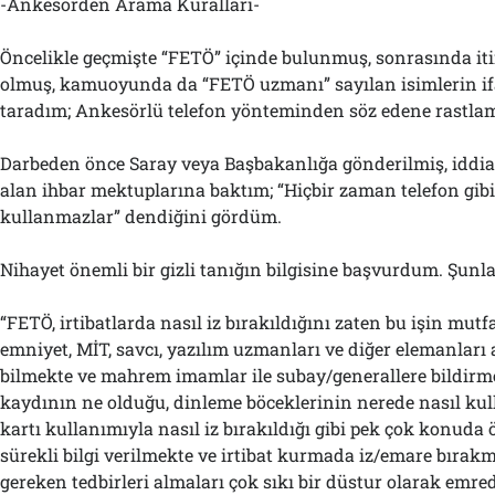
-Ankesörden Arama Kuralları-
Öncelikle geçmişte “FETÖ” içinde bulunmuş, sonrasında iti
olmuş, kamuoyunda da “FETÖ uzmanı” sayılan isimlerin if
taradım; Ankesörlü telefon yönteminden söz edene rastla
Darbeden önce Saray veya Başbakanlığa gönderilmiş, iddi
alan ihbar mektuplarına baktım; “Hiçbir zaman telefon gibi 
kullanmazlar” dendiğini gördüm.
Nihayet önemli bir gizli tanığın bilgisine başvurdum. Şunlar
“FETÖ, irtibatlarda nasıl iz bırakıldığını zaten bu işin mut
emniyet, MİT, savcı, yazılım uzmanları ve diğer elemanları a
bilmekte ve mahrem imamlar ile subay/generallere bildirm
kaydının ne olduğu, dinleme böceklerinin nerede nasıl kull
kartı kullanımıyla nasıl iz bırakıldığı gibi pek çok konuda
sürekli bilgi verilmekte ve irtibat kurmada iz/emare bırak
gereken tedbirleri almaları çok sıkı bir düstur olarak emre