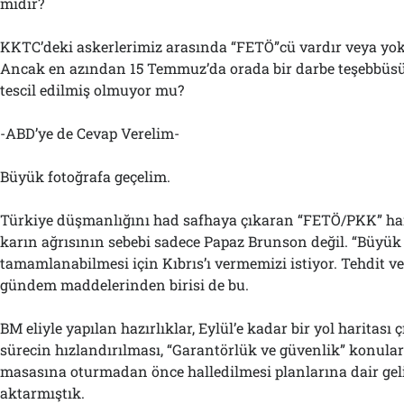
midir?
KKTC’deki askerlerimiz arasında “FETÖ”cü vardır veya yokt
Ancak en azından 15 Temmuz’da orada bir darbe teşebbüs
tescil edilmiş olmuyor mu?
-ABD’ye de Cevap Verelim-
Büyük fotoğrafa geçelim.
Türkiye düşmanlığını had safhaya çıkaran “FETÖ/PKK” ha
karın ağrısının sebebi sadece Papaz Brunson değil. “Büyük İ
tamamlanabilmesi için Kıbrıs’ı vermemizi istiyor. Tehdit ve 
gündem maddelerinden birisi de bu.
BM eliyle yapılan hazırlıklar, Eylül’e kadar bir yol haritası 
sürecin hızlandırılması, “Garantörlük ve güvenlik” konul
masasına oturmadan önce halledilmesi planlarına dair gel
aktarmıştık.