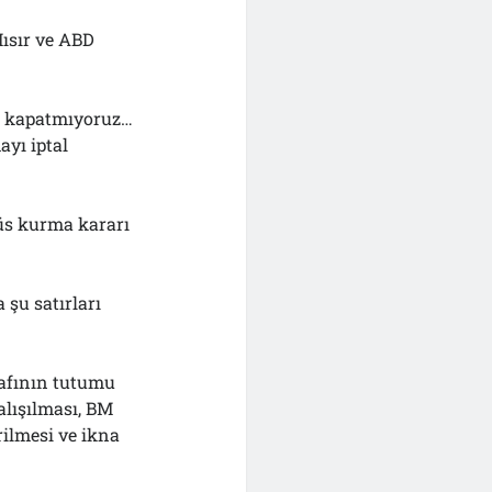
Mısır ve ABD
k’i kapatmıyoruz…
ayı iptal
 üs kurma kararı
şu satırları
rafının tutumu
alışılması, BM
rilmesi ve ikna