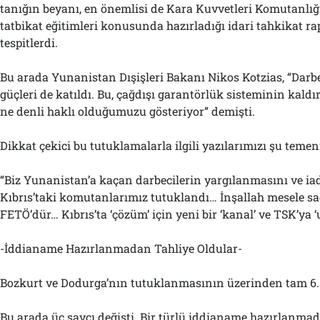
tanığın beyanı, en önemlisi de Kara Kuvvetleri Komutanlı
tatbikat eğitimleri konusunda hazırladığı idari tahkikat r
tespitlerdi.
Bu arada Yunanistan Dışişleri Bakanı Nikos Kotzias, “Darbey
güçleri de katıldı. Bu, çağdışı garantörlük sisteminin kald
ne denli haklı olduğumuzu gösteriyor” demişti.
Dikkat çekici bu tutuklamalarla ilgili yazılarımızı şu temen
“Biz Yunanistan’a kaçan darbecilerin yargılanmasını ve ia
Kıbrıs’taki komutanlarımız tutuklandı… İnşallah mesele sa
FETÖ’dür… Kıbrıs’ta ‘çözüm’ için yeni bir ‘kanal’ ve TSK’ya ‘uy
-İddianame Hazırlanmadan Tahliye Oldular-
Bozkurt ve Dodurga’nın tutuklanmasının üzerinden tam 6.5
Bu arada üç savcı değişti. Bir türlü iddianame hazırlanmad