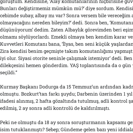
görüştüm. Kendisine, ‘Alay komutanlarının hiçbirisine g
Bunları değiştirmemiz mümkün mü?’ diye sordum. Kendisi b
cebimde subay, albay mı var? Sonra versem bile vereceği
olmayacağını nereden bileyim?’ dedi. Sonra ben, ‘Komutan
düşünüyorum’ dedim. Zaten Albaylık görevimden beri eşim
olmamı söylüyorlardı. Emekli olmaya ben kendim karar ve
Kuvvetleri Komutanı bana, ‘İlyas, ben seni küçük yaşlardan 
Zira kendisi benim geçmişte takım komutanlığımı yapmıştı.
iyi olur. Siyasi otorite seninle çalışmak istemiyor’ dedi. Be
dilekçesini hemen gönderdim. YAŞ toplantısında da o gün
seçildi.”
Kurmay Başkanı Dodurga da 15 Temmuz’un ardından kadr
olmuştu. Bozkurt’tan farkı şuydu; Darbenin üzerinden 1 yıl
ifadesi alınmış, 2 hafta gözaltında tutulmuş, adli kontrol şa
edilmiş, 2 ay sonra adli kontrolü de kaldırılmıştı.
Peki ne olmuştu da 18 ay sonra soruşturmanın kapsamı geni
isim tutuklanmıştı? Sebep; Gündeme gelen bazı yeni iddialar