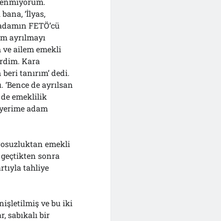
üvenmiyorum.
ana, ‘İlyas,
m adamın FETÖ’cü
ım ayrılmayı
 ve ailem emekli
rdim. Kara
beri tanırım’ dedi.
 ‘Bence de ayrılsan
n de emeklilik
 yerime adam
osuzluktan emekli
 geçtikten sonra
rtıyla tahliye
şletilmiş ve bu iki
, sabıkalı bir