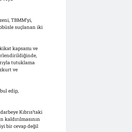
zeni, TBMM’yi,
büsle suçlanan iki
hkikat kapsamı ve
lendirildiğinde,
rıyla tutuklama
zkurt ve
bul edip,
 darbeye Kıbrıs’taki
ün kaldırılmasının
i bir cevap değil