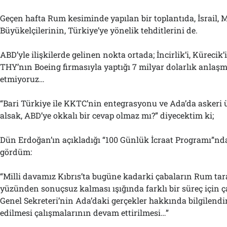
Geçen hafta Rum kesiminde yapılan bir toplantıda, İsrail, 
Büyükelçilerinin, Türkiye’ye yönelik tehditlerini de.
ABD’yle ilişkilerde gelinen nokta ortada; İncirlik’i, Küreci
THY’nın Boeing firmasıyla yaptığı 7 milyar dolarlık anlaşm
etmiyoruz…
“Bari Türkiye ile KKTC’nin entegrasyonu ve Ada’da askeri
alsak, ABD’ye okkalı bir cevap olmaz mı?” diyecektim ki;
Dün Erdoğan’ın açıkladığı “100 Günlük İcraat Programı”nda 
gördüm:
“Milli davamız Kıbrıs’ta bugüne kadarki çabaların Rum ta
yüzünden sonuçsuz kalması ışığında farklı bir süreç için ç
Genel Sekreteri’nin Ada’daki gerçekler hakkında bilgilendi
edilmesi çalışmalarının devam ettirilmesi…”