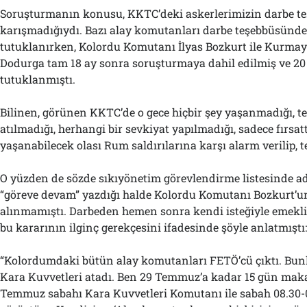
Soruşturmanın konusu, KKTC’deki askerlerimizin darbe te
karışmadığıydı. Bazı alay komutanları darbe teşebbüsün
tutuklanırken, Kolordu Komutanı İlyas Bozkurt ile Kurmay
Dodurga tam 18 ay sonra soruşturmaya dahil edilmiş ve 20
tutuklanmıştı.
Bilinen, görünen KKTC’de o gece hiçbir şey yaşanmadığı, t
atılmadığı, herhangi bir sevkiyat yapılmadığı, sadece fırsat
yaşanabilecek olası Rum saldırılarına karşı alarm verilip, t
O yüzden de sözde sıkıyönetim görevlendirme listesinde ad
“göreve devam” yazdığı halde Kolordu Komutanı Bozkurt’un
alınmamıştı. Darbeden hemen sonra kendi isteğiyle emekli
bu kararının ilginç gerekçesini ifadesinde şöyle anlatmıştı
“Kolordumdaki bütün alay komutanları FETÖ’cü çıktı. Bun
Kara Kuvvetleri atadı. Ben 29 Temmuz’a kadar 15 gün ma
Temmuz sabahı Kara Kuvvetleri Komutanı ile sabah 08.30-