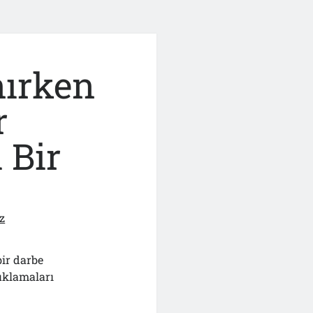
nırken
r
 Bir
z
ir darbe
uklamaları