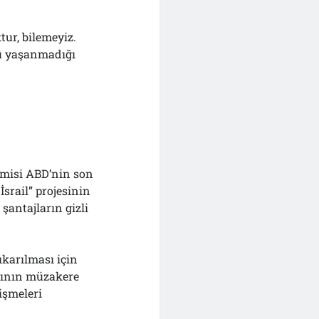
ur, bilemeyiz.
ü yaşanmadığı
misi ABD’nin son
srail” projesinin
şantajların gizli
çıkarılması için
arının müzakere
işmeleri