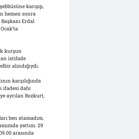
şebbüsüne karışıp,
den hemen sonra
 Başkanı Erdal
 Ocak’ta
ek kurşun
tan istifade
edbir alındığıydı.
ının karşılığında
 ifadesi dahi
ye ayrılan Bozkurt,
:
ları ben atamadım.
kamımda yattım. 29
09.00 arasında