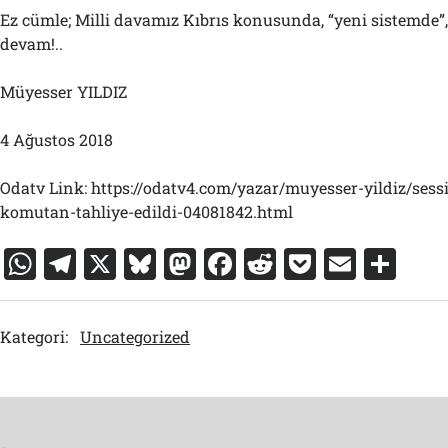
Ez cümle; Milli davamız Kıbrıs konusunda, “yeni sistemde”,
devam!..
Müyesser YILDIZ
4 Ağustos 2018
Odatv Link: https://odatv4.com/yazar/muyesser-yildiz/sessi
komutan-tahliye-edildi-04081842.html
W
T
X
Bl
M
F
R
P
E
S
h
el
u
a
a
e
o
m
h
at
e
e
st
c
d
c
ai
ar
Kategori:
Uncategorized
s
gr
s
o
e
di
k
l
e
A
a
k
d
b
t
et
p
m
y
o
o