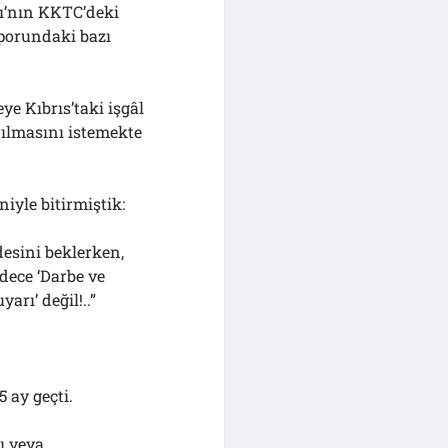
ğı’nın KKTC’deki
aporundaki bazı
e Kıbrıs’taki işgâl
ırılmasını istemekte
niyle bitirmiştik:
desini beklerken,
dece ‘Darbe ve
arı’ değil!..”
 ay geçti.
ı veya