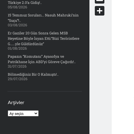
e
Türkiye 2.0’a Gidiş!..
d
y
o
05/08/2026
d
E
b
d
c
15 Temmuz Soruları… Nasuh Mahruki’nin
o
m
o
S
“Suçu”!..
i
k
03/08/2026
n
a
o
h
t
Er Gaziler 20 Gün Sonra Gelen MSB
e
i
Heyetine Böyle İsyan Etti:“Bizi Teröristlere
k
a
t
G……yle Güldürdünüz”
l
01/08/2026
r
Papazın “Komutanı” Ayasofya ve
e
Patrikhane İçin ABD’yi Göreve Çağırdı!..
31/07/2026
Bölmediğiniz Bir O Kalmıştı!..
29/07/2026
Arşivler
Arşivler