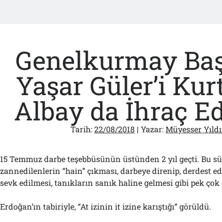
Genelkurmay Ba
Yaşar Güler’i Kur
Albay da İhraç Edi
Tarih:
22/08/2018
| Yazar:
Müyesser Yıldı
15 Temmuz darbe teşebbüsünün üstünden 2 yıl geçti. Bu sü
zannedilenlerin “hain” çıkması, darbeye direnip, derdest e
sevk edilmesi, tanıkların sanık haline gelmesi gibi pek çok
Erdoğan’ın tabiriyle, “At izinin it izine karıştığı” görüldü.