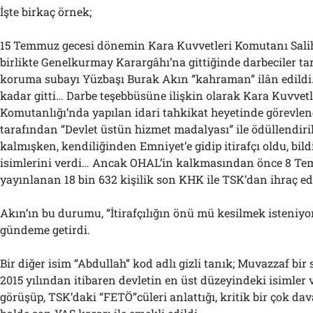
İşte birkaç örnek;
15 Temmuz gecesi dönemin Kara Kuvvetleri Komutanı Salih
birlikte Genelkurmay Karargâhı’na gittiğinde darbeciler t
koruma subayı Yüzbaşı Burak Akın “kahraman” ilân edildi
kadar gitti… Darbe teşebbüsüne ilişkin olarak Kara Kuvvetl
Komutanlığı’nda yapılan idari tahkikat heyetinde görevle
tarafından “Devlet üstün hizmet madalyası” ile ödüllendi
kalmışken, kendiliğinden Emniyet’e gidip itirafçı oldu, bild
isimlerini verdi… Ancak OHAL’in kalkmasından önce 8 T
yayınlanan 18 bin 632 kişilik son KHK ile TSK’dan ihraç ed
Akın’ın bu durumu, “İtirafçılığın önü mü kesilmek isteniy
gündeme getirdi.
Bir diğer isim “Abdullah” kod adlı gizli tanık; Muvazzaf bi
2015 yılından itibaren devletin en üst düzeyindeki isimler v
görüşüp, TSK’daki “FETÖ”cüleri anlattığı, kritik bir çok dav