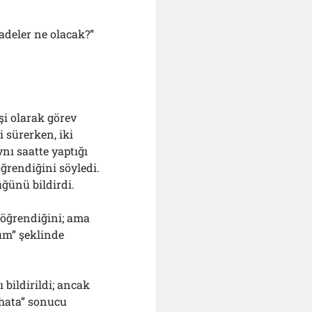
fadeler ne olacak?”
şi olarak görev
i sürerken, iki
ynı saatte yaptığı
öğrendiğini söyledi.
ğünü bildirdi.
n öğrendiğini; ama
um” şeklinde
ı bildirildi; ancak
 hata” sonucu