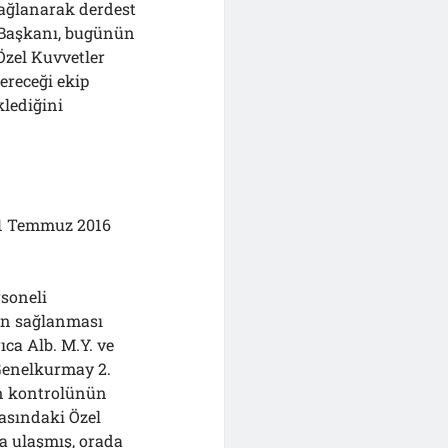
bağlanarak derdest
 Başkanı, bugünün
Özel Kuvvetler
ereceği ekip
lediğini
21 Temmuz 2016
soneli
ün sağlanması
ca Alb. M.Y. ve
 Genelkurmay 2.
ün kontrolünün
asındaki Özel
a ulaşmış, orada