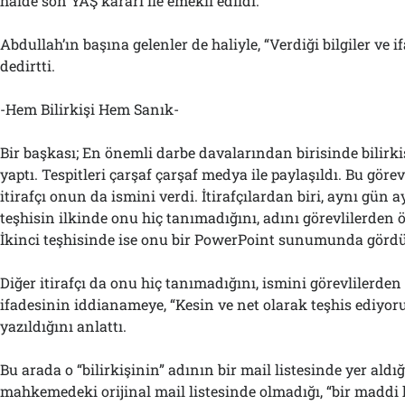
halde son YAŞ kararı ile emekli edildi.
Abdullah’ın başına gelenler de haliyle, “Verdiği bilgiler ve i
dedirtti.
-Hem Bilirkişi Hem Sanık-
Bir başkası; En önemli darbe davalarından birisinde bilirki
yaptı. Tespitleri çarşaf çarşaf medya ile paylaşıldı. Bu görev
itirafçı onun da ismini verdi. İtirafçılardan biri, aynı gün a
teşhisin ilkinde onu hiç tanımadığını, adını görevlilerden 
İkinci teşhisinde ise onu bir PowerPoint sunumunda gördü
Diğer itirafçı da onu hiç tanımadığını, ismini görevlilerde
ifadesinin iddianameye, “Kesin ve net olarak teşhis ediyor
yazıldığını anlattı.
Bu arada o “bilirkişinin” adının bir mail listesinde yer aldığ
mahkemedeki orijinal mail listesinde olmadığı, “bir maddi