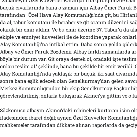
“Sabahleyin Özel Kuvvetler Karargâhı’na girdiğimizde saat
buçuk civarlarında bana o zaman için Albay Ömer Faruk 
tarafından: ‘Özel Hava Alay Komutanlığı’nda git, bu Hirfanl
da al, tabur komutanı ile beraber ve git oranın düzenini sağ
olarak bir emir aldım. Ve bu emir üzerine 37. Tabur’u da ala
ekiple ve emniyet kuvvetleri ile de koordine yaparak onlar
Alay Komutanlığı’na intikal ettim. Daha sonra yolda giderk
Albay ve Ömer Faruk Bozdemir Albay farklı zamanlarda arad
böyle bir durum var. Git oraya destek ol, oradaki işte teslim 
onları teslim al.’ şeklinde, bana bu şekilde bir emir verildi.
Alay Komutanlığı’nda yaklaşık bir buçuk, iki saat civarınd
sonra bana eşlik edecek olan Genelkurmay’dan gelen savcılar
Merkez Komutanlığı’ndan bir ekip Genelkurmay Başkanlığ
görevlendirilmiş; onlarla buluşarak Akıncı’ya gittim ve o faa
Sözkonusu albayın Akıncı’daki rehineleri kurtaran isim ol
ifadesinden ibaret değil; aynen Özel Kuvvetler Komutanlığ
mahkemeler tarafından dikkate alınan raporlarda da geçiy