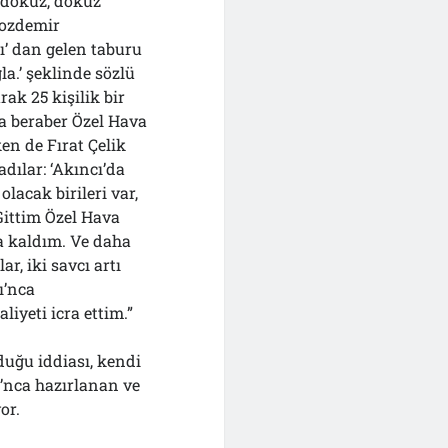
 dokuz, dokuz
Bozdemir
ı’ dan gelen taburu
la.’ şeklinde sözlü
rak 25 kişilik bir
la beraber Özel Hava
en de Fırat Çelik
ılar: ‘Akıncı’da
olacak birileri var,
 Gittim Özel Hava
a kaldım. Ve daha
, iki savcı artı
ı’nca
liyeti icra ettim.”
duğu iddiası, kendi
ı’nca hazırlanan ve
or.