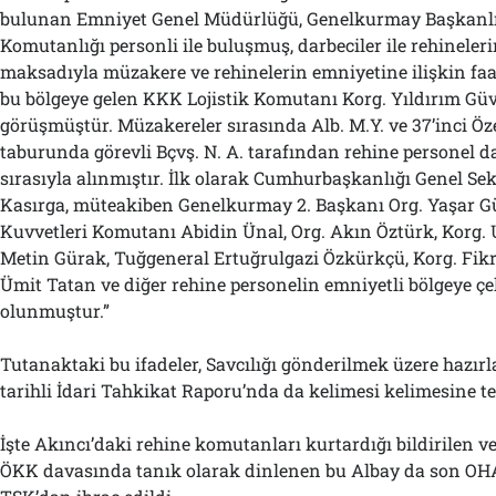
bulunan Emniyet Genel Müdürlüğü, Genelkurmay Başkanlı
Komutanlığı personli ile buluşmuş, darbeciler ile rehineler
maksadıyla müzakere ve rehinelerin emniyetine ilişkin faal
bu bölgeye gelen KKK Lojistik Komutanı Korg. Yıldırım Güv
görüşmüştür. Müzakereler sırasında Alb. M.Y. ve 37’inci Öz
taburunda görevli Bçvş. N. A. tarafından rehine personel d
sırasıyla alınmıştır. İlk olarak Cumhurbaşkanlığı Genel Sek
Kasırga, müteakiben Genelkurmay 2. Başkanı Org. Yaşar Gü
Kuvvetleri Komutanı Abidin Ünal, Org. Akın Öztürk, Korg. 
Metin Gürak, Tuğgeneral Ertuğrulgazi Özkürkçü, Korg. Fikre
Ümit Tatan ve diğer rehine personelin emniyetli bölgeye ç
olunmuştur.”
Tutanaktaki bu ifadeler, Savcılığı gönderilmek üzere hazır
tarihli İdari Tahkikat Raporu’nda da kelimesi kelimesine t
İşte Akıncı’daki rehine komutanları kurtardığı bildirilen v
ÖKK davasında tanık olarak dinlenen bu Albay da son OHA