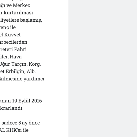
ğı ve Merkez
in kurtarılması
iyetlere başlamış,
enç ile
el Kuvvet
arbecilerden
reteri Fahri
ler, Hava
Uğur Tarçın, Korg.
t Erbilgin, Alb.
ekilmesine yardımcı
lanan 19 Eylül 2016
ekrarlandı.
e sadece 5 ay önce
L KHK’sı ile