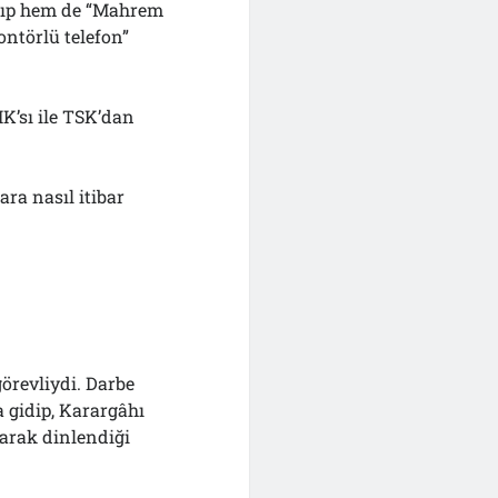
yapıp hem de “Mahrem
ntörlü telefon”
K’sı ile TSK’dan
ara nasıl itibar
örevliydi. Darbe
 gidip, Karargâhı
larak dinlendiği