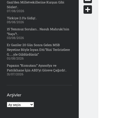
e
Gazi’den Milletvekillerine Kurşun Gibi
d
y
o
d
E
Sözler!..
b
07/08/2026
d
c
o
m
o
S
Türkiye 2.0’a Gidiş!..
i
k
05/08/2026
n
a
o
h
t
15 Temmuz Soruları… Nasuh Mahruki’nin
e
i
“Suçu”!..
k
a
03/08/2026
t
l
r
Er Gaziler 20 Gün Sonra Gelen MSB
Heyetine Böyle İsyan Etti:“Bizi Teröristlere
e
G……yle Güldürdünüz”
01/08/2026
Papazın “Komutanı” Ayasofya ve
Patrikhane İçin ABD’yi Göreve Çağırdı!..
31/07/2026
Arşivler
Arşivler