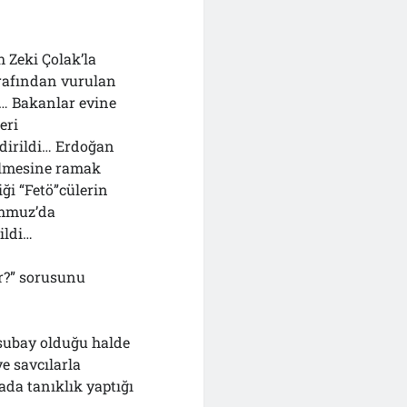
 Zeki Çolak’la
arafından vurulan
… Bakanlar evine
eri
ndirildi… Erdoğan
rilmesine ramak
iği “Fetö”cülerin
emmuz’da
ildi…
or?” sorusunu
r subay olduğu halde
e savcılarla
ada tanıklık yaptığı