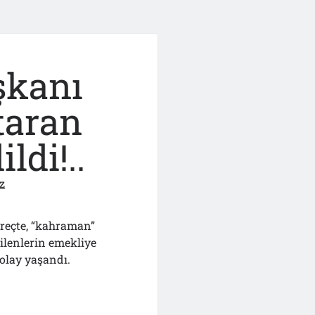
şkanı
taran
ldi!..
z
reçte, “kahraman”
dilenlerin emekliye
 olay yaşandı.