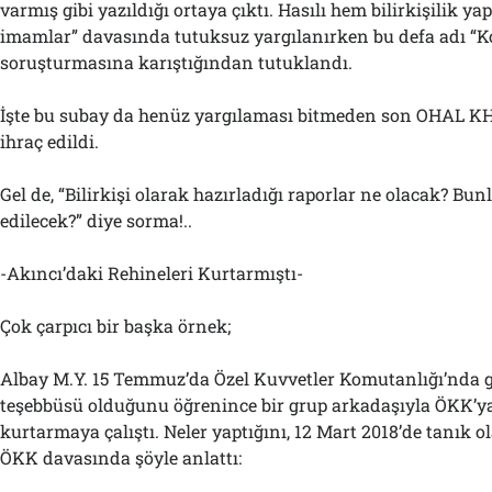
varmış gibi yazıldığı ortaya çıktı. Hasılı hem bilirkişilik 
imamlar” davasında tutuksuz yargılanırken bu defa adı “Ko
soruşturmasına karıştığından tutuklandı.
İşte bu subay da henüz yargılaması bitmeden son OHAL KH
ihraç edildi.
Gel de, “Bilirkişi olarak hazırladığı raporlar ne olacak? Bunl
edilecek?” diye sorma!..
-Akıncı’daki Rehineleri Kurtarmıştı-
Çok çarpıcı bir başka örnek;
Albay M.Y. 15 Temmuz’da Özel Kuvvetler Komutanlığı’nda g
teşebbüsü olduğunu öğrenince bir grup arkadaşıyla ÖKK’ya
kurtarmaya çalıştı. Neler yaptığını, 12 Mart 2018’de tanık o
ÖKK davasında şöyle anlattı: