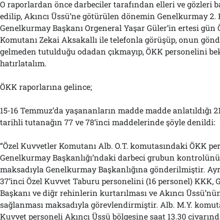
O raporlardan önce darbeciler tarafından elleri ve gözleri 
edilip, Akıncı Üssü’ne götürülen dönemin Genelkurmay 2.
Genelkurmay Başkanı Orgeneral Yaşar Güler’in ertesi gün 
Komutanı Zekai Aksakallı ile telefonla görüşüp, onun gönd
gelmeden tutulduğu odadan çıkmayıp, ÖKK personelini bek
hatırlatalım.
ÖKK raporlarına gelince;
15-16 Temmuz’da yaşananların madde madde anlatıldığı 
tarihli tutanağın 77 ve 78’inci maddelerinde şöyle denildi:
“Özel Kuvvetler Komutanı Alb. O.T. komutasındaki ÖKK per
Genelkurmay Başkanlığı’ndaki darbeci grubun kontrolün
maksadıyla Genelkurmay Başkanlığına gönderilmiştir. Ayrı
37’inci Özel Kuvvet Taburu personelini (16 personel) KKK,
Başkanı ve diğr rehinlerin kurtarılması ve Akıncı Üssü’n
sağlanması maksadıyla görevlendirmiştir. Alb. M.Y. komut
Kuvvet personeli Akıncı Üssü bölgesine saat 13.30 civarınd