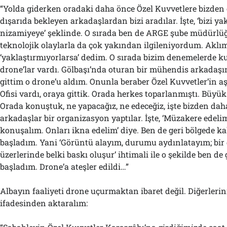
“Yolda giderken oradaki daha önce Özel Kuvvetlere bizden
dışarıda bekleyen arkadaşlardan bizi aradılar. İşte, ‘bizi ya
nizamiyeye’ şeklinde. O sırada ben de ARGE şube müdürlüğ
teknolojik olaylarla da çok yakından ilgileniyordum. Aklı
‘yaklaştırmıyorlarsa’ dedim. O sırada bizim denemelerde k
drone’lar vardı. Gölbaşı’nda oturan bir mühendis arkadaş
gittim o drone’u aldım. Onunla beraber Özel Kuvvetler’in a
Ofisi vardı, oraya gittik. Orada herkes toparlanmıştı. Büyük
Orada konuştuk, ne yapacağız, ne edeceğiz, işte bizden dah
arkadaşlar bir organizasyon yaptılar. İşte, ‘Müzakere edeli
konuşalım. Onları ikna edelim’ diye. Ben de geri bölgede 
başladım. Yani ‘Görüntü alayım, durumu aydınlatayım; bir
üzerlerinde belki baskı oluşur’ ihtimali ile o şekilde ben de 
başladım. Drone’a ateşler edildi…”
Albayın faaliyeti drone uçurmaktan ibaret değil. Diğerlerin
ifadesinden aktaralım: