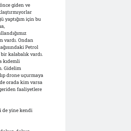
 önce giden ve
klaştırmıyorlar
ü yaptığım için bu
ma,
ullandığımız
ım vardı. Ondan
şağısındaki Petrol
 bir kalabalık vardı.
a kıdemli
m. Gidelim
kalıp drone uçurmaya
 de orada kim varsa
geriden faaliyetlere
i de yine kendi