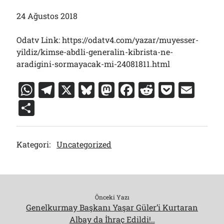
24 Ağustos 2018
Odatv Link: https://odatv4.com/yazar/muyesser-
yildiz/kimse-abdli-generalin-kibrista-ne-
aradigini-sormayacak-mi-24081811.html
W
T
X
Bl
M
F
R
P
E
h
el
u
a
a
e
o
m
S
at
e
e
st
c
d
c
ai
h
s
gr
s
o
e
di
k
l
ar
Kategori:
Uncategorized
A
a
k
d
b
t
et
e
p
m
y
o
o
p
n
o
k
Önceki Yazı
Genelkurmay Başkanı Yaşar Güler’i Kurtaran
Albay da İhraç Edildi!..