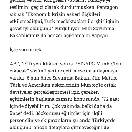
Çağırdı!..
teslimini geçici olarak durdurmuşken, Pentagon
31/07/2026
sık sık “Ekonomik krizin askeri ilişkileri
etkilemediğini, Türk meslektaşları ile işbirliğinin
gayet iyi olduğunu” vurguluyor. Milli Savunma
Arşivler
Bakanlığımız da benzer açıklamalar yapıyor.
Arşivler
İşte son örnek:
ABD, “IŞİD yenildikten sonra PYD/YPG Münbiç’ten
çıkacak” sözünü yerine getirmese de anlaşmaya
varıldı. 6 gün önce Savunma Bakanı Jim Mattis,
Türk ve Amerikan askerlerinin Münbiç’te ortak
devriyeler gerçekleştirmesi için gereken
eğitimlerin başlama zamanı konusunda, “72 saat
içinde diyebilirim. Çok yakında, belki daha da
önce” dedi. Sözkonusu eğitimler için ilgili
personelin ve ekipmanların şu anda Türkiye’de
olduğunu, ancak detaylara girmeyeceğini de