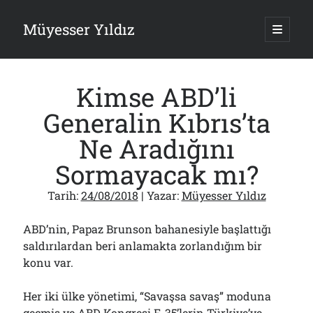
Müyesser Yıldız
ana
menüy
Yan
aç
Arama
Menü
Kimse ABD’li
Generalin Kıbrıs’ta
Ne Aradığını
Son Yazılar
Sormayacak mı?
Gazi’den Milletvekillerine Kurşun Gibi Sözler!..
07/08/2026
Tarih:
24/08/2018
| Yazar:
Müyesser Yıldız
Türkiye 2.0’a Gidiş!..
05/08/2026
ABD’nin, Papaz Brunson bahanesiyle başlattığı
15 Temmuz Soruları… Nasuh Mahruki’nin “Suçu”!..
saldırılardan beri anlamakta zorlandığım bir
03/08/2026
konu var.
Er Gaziler 20 Gün Sonra Gelen MSB Heyetine Böyle İsyan Etti:“Bizi
Teröristlere G……yle Güldürdünüz”
01/08/2026
Her iki ülke yönetimi, “Savaşsa savaş” moduna
Papazın “Komutanı” Ayasofya ve Patrikhane İçin ABD’yi Göreve
geçmiş ve ABD Kongresi F-35’lerin Türkiye’ye