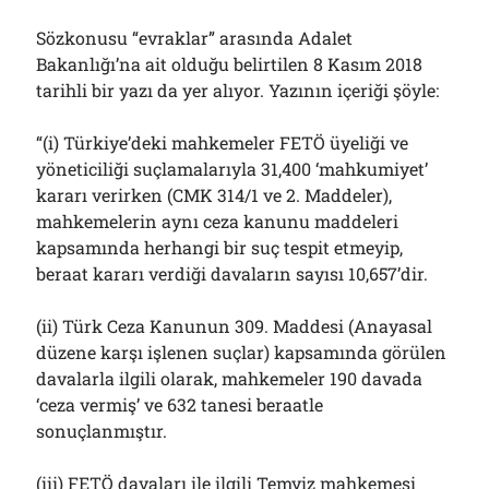
Çağırdı!..
31/07/2026
Sözkonusu “evraklar” arasında Adalet
Bakanlığı’na ait olduğu belirtilen 8 Kasım 2018
tarihli bir yazı da yer alıyor. Yazının içeriği şöyle:
Arşivler
“(i) Türkiye’deki mahkemeler FETÖ üyeliği ve
Arşivler
yöneticiliği suçlamalarıyla 31,400 ‘mahkumiyet’
kararı verirken (CMK 314/1 ve 2. Maddeler),
mahkemelerin aynı ceza kanunu maddeleri
kapsamında herhangi bir suç tespit etmeyip,
beraat kararı verdiği davaların sayısı 10,657’dir.
(ii) Türk Ceza Kanunun 309. Maddesi (Anayasal
düzene karşı işlenen suçlar) kapsamında görülen
davalarla ilgili olarak, mahkemeler 190 davada
‘ceza vermiş’ ve 632 tanesi beraatle
sonuçlanmıştır.
(iii) FETÖ davaları ile ilgili Temyiz mahkemesi