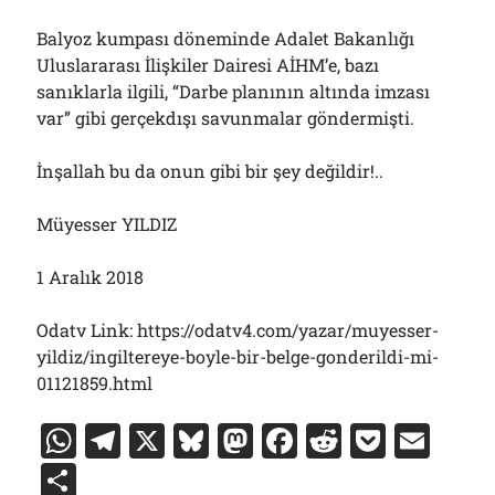
Balyoz kumpası döneminde Adalet Bakanlığı
Uluslararası İlişkiler Dairesi AİHM’e, bazı
sanıklarla ilgili, “Darbe planının altında imzası
var” gibi gerçekdışı savunmalar göndermişti.
İnşallah bu da onun gibi bir şey değildir!..
Müyesser YILDIZ
1 Aralık 2018
Odatv Link: https://odatv4.com/yazar/muyesser-
yildiz/ingiltereye-boyle-bir-belge-gonderildi-mi-
01121859.html
W
T
X
Bl
M
F
R
P
E
h
el
u
a
a
e
o
m
S