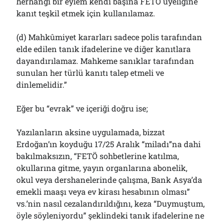
herhangi bir eylem kendi başına FETÖ üyeliğine
kanıt teşkil etmek için kullanılamaz.
(d) Mahkûmiyet kararları sadece polis tarafından
elde edilen tanık ifadelerine ve diğer kanıtlara
dayandırılamaz. Mahkeme sanıklar tarafından
sunulan her türlü kanıtı talep etmeli ve
dinlemelidir.”
Eğer bu “evrak” ve içeriği doğru ise;
Yazılanların aksine uygulamada, bizzat
Erdoğan’ın koyduğu 17/25 Aralık “miladı”na dahi
bakılmaksızın, “FETÖ sohbetlerine katılma,
okullarına gitme, yayın organlarına abonelik,
okul veya dershanelerinde çalışma, Bank Asya’da
emekli maaşı veya ev kirası hesabının olması”
vs.’nin nasıl cezalandırıldığını, keza “Duymuştum,
öyle söyleniyordu” şeklindeki tanık ifadelerine ne