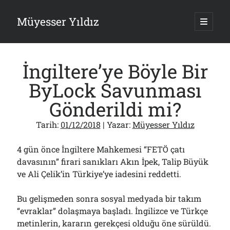
Müyesser Yıldız
ana
menüy
Yan
aç
Arama
Menü
İngiltere’ye Böyle Bir
ByLock Savunması
Gönderildi mi?
Son Yazılar
Tarih:
01/12/2018
| Yazar:
Müyesser Yıldız
Gazi’den Milletvekillerine Kurşun Gibi Sözler!..
07/08/2026
4 gün önce İngiltere Mahkemesi “FETÖ çatı
Türkiye 2.0’a Gidiş!..
davasının” firari sanıkları Akın İpek, Talip Büyük
05/08/2026
ve Ali Çelik’in Türkiye’ye iadesini reddetti.
15 Temmuz Soruları… Nasuh Mahruki’nin “Suçu”!..
03/08/2026
Bu gelişmeden sonra sosyal medyada bir takım
Er Gaziler 20 Gün Sonra Gelen MSB Heyetine Böyle İsyan Etti:“Bizi
Teröristlere G……yle Güldürdünüz”
“evraklar” dolaşmaya başladı. İngilizce ve Türkçe
01/08/2026
metinlerin, kararın gerekçesi olduğu öne sürüldü.
Papazın “Komutanı” Ayasofya ve Patrikhane İçin ABD’yi Göreve