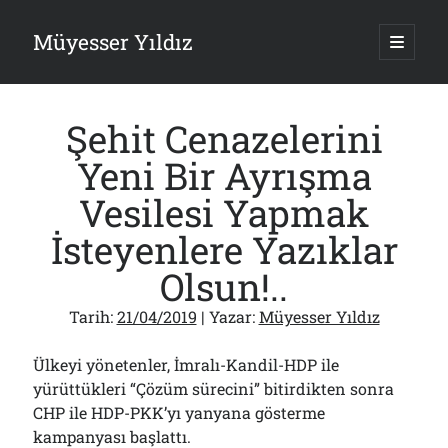
Müyesser Yıldız
ana
menüy
Yan
aç
Arama
Menü
Şehit Cenazelerini
Yeni Bir Ayrışma
Vesilesi Yapmak
Son Yazılar
İsteyenlere Yazıklar
Gazi’den Milletvekillerine Kurşun Gibi Sözler!..
Olsun!..
07/08/2026
Türkiye 2.0’a Gidiş!..
Tarih:
21/04/2019
| Yazar:
Müyesser Yıldız
05/08/2026
15 Temmuz Soruları… Nasuh Mahruki’nin “Suçu”!..
03/08/2026
Ülkeyi yönetenler, İmralı-Kandil-HDP ile
Er Gaziler 20 Gün Sonra Gelen MSB Heyetine Böyle İsyan Etti:“Bizi
yürüttükleri “Çözüm sürecini” bitirdikten sonra
Teröristlere G……yle Güldürdünüz”
CHP ile HDP-PKK’yı yanyana gösterme
01/08/2026
kampanyası başlattı.
Papazın “Komutanı” Ayasofya ve Patrikhane İçin ABD’yi Göreve