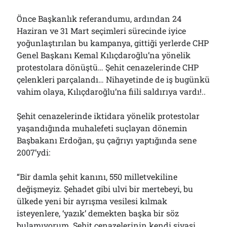
Çağırdı!..
31/07/2026
Önce Başkanlık referandumu, ardından 24
Haziran ve 31 Mart seçimleri sürecinde iyice
yoğunlaştırılan bu kampanya, gittiği yerlerde CHP
Genel Başkanı Kemal Kılıçdaroğlu’na yönelik
Arşivler
protestolara dönüştü… Şehit cenazelerinde CHP
Arşivler
çelenkleri parçalandı… Nihayetinde de iş bugünkü
vahim olaya, Kılıçdaroğlu’na fiili saldırıya vardı!..
Şehit cenazelerinde iktidara yönelik protestolar
yaşandığında muhalefeti suçlayan dönemin
Başbakanı Erdoğan, şu çağrıyı yaptığında sene
2007’ydi:
“Bir damla şehit kanını, 550 milletvekiline
değişmeyiz. Şehadet gibi ulvi bir mertebeyi, bu
ülkede yeni bir ayrışma vesilesi kılmak
isteyenlere, ‘yazık’ demekten başka bir söz
bulamıyorum. Şehit cenazelerinin kendi siyasi