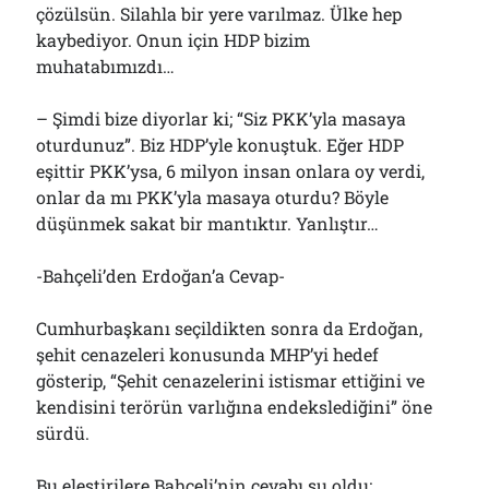
çözülsün. Silahla bir yere varılmaz. Ülke hep
kaybediyor. Onun için HDP bizim
muhatabımızdı…
– Şimdi bize diyorlar ki; “Siz PKK’yla masaya
oturdunuz”. Biz HDP’yle konuştuk. Eğer HDP
eşittir PKK’ysa, 6 milyon insan onlara oy verdi,
onlar da mı PKK’yla masaya oturdu? Böyle
düşünmek sakat bir mantıktır. Yanlıştır…
-Bahçeli’den Erdoğan’a Cevap-
Cumhurbaşkanı seçildikten sonra da Erdoğan,
şehit cenazeleri konusunda MHP’yi hedef
gösterip, “Şehit cenazelerini istismar ettiğini ve
kendisini terörün varlığına endekslediğini” öne
sürdü.
Bu eleştirilere Bahçeli’nin cevabı şu oldu: