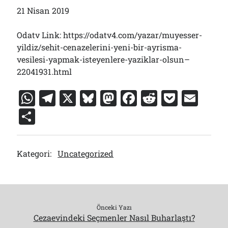
21 Nisan 2019
Odatv Link: https://odatv4.com/yazar/muyesser-
yildiz/sehit-cenazelerini-yeni-bir-ayrisma-
vesilesi-yapmak-isteyenlere-yaziklar-olsun–
22041931.html
W
T
X
Bl
M
F
R
P
E
h
el
u
a
a
e
o
m
S
at
e
e
st
c
d
c
ai
h
s
gr
s
o
e
di
k
l
ar
Kategori:
Uncategorized
A
a
k
d
b
t
et
e
p
m
y
o
o
p
n
o
k
Önceki Yazı
Cezaevindeki Seçmenler Nasıl Buharlaştı?