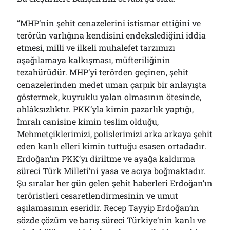
“MHP’nin şehit cenazelerini istismar ettiğini ve
terörün varlığına kendisini endekslediğini iddia
etmesi, milli ve ilkeli muhalefet tarzımızı
aşağılamaya kalkışması, müfteriliğinin
tezahürüdür. MHP’yi terörden geçinen, şehit
cenazelerinden medet uman çarpık bir anlayışta
göstermek, kuyruklu yalan olmasının ötesinde,
ahlâksızlıktır. PKK’yla kimin pazarlık yaptığı,
İmralı canisine kimin teslim olduğu,
Mehmetçiklerimizi, polislerimizi arka arkaya şehit
eden kanlı elleri kimin tuttuğu esasen ortadadır.
Erdoğan’ın PKK’yı diriltme ve ayağa kaldırma
süreci Türk Milleti’ni yasa ve acıya boğmaktadır.
Şu sıralar her gün gelen şehit haberleri Erdoğan’ın
teröristleri cesaretlendirmesinin ve umut
aşılamasının eseridir. Recep Tayyip Erdoğan’ın
sözde çözüm ve barış süreci Türkiye’nin kanlı ve