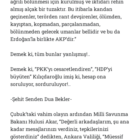
ağrılı bölünmesi için kurulmuş ve iktidarı rehin
almış alçak bir tuzaktır. Bu itibarla kandan
geçinenler, terörden rant devşirenler, ölümden,
kayıptan, kopmadan, parçalanmadan,
bölünmeden gelecek umanlar bellidir ve bu da
Erdoğan’la birlikte AKP’dir.”
Demek ki, tüm bunlar yanlışmış!..
Demek ki, “PKK’yı cesaretlendiren”, “HDP’yi
büyüten” Kılıçdaroğlu imiş ki, hesap ona
soruluyor, sorduruluyor!..
-Şehit Senden Dua Bekler-
Çubuk’taki vahim olayın ardından Milli Savunma
Bakanı Hulusi Akar, “Değerli arkadaşlarım, şu ana
kadar mesajlarınızı verdiniz, tepkilerinizi
gösterdiniz” dedikten, Ankara Valiliği, “Müessif