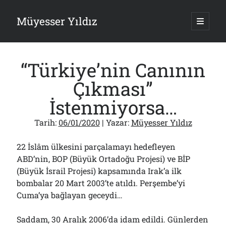
Müyesser Yıldız
ana
menüy
Yan
aç
Arama
Menü
“Türkiye’nin Canının
Çıkması”
İstenmiyorsa…
Son Yazılar
Tarih:
06/01/2020
| Yazar:
Müyesser Yıldız
Gazi’den Milletvekillerine Kurşun Gibi Sözler!..
07/08/2026
22 İslâm ülkesini parçalamayı hedefleyen
Türkiye 2.0’a Gidiş!..
ABD’nin, BOP (Büyük Ortadoğu Projesi) ve BİP
05/08/2026
(Büyük İsrail Projesi) kapsamında Irak’a ilk
15 Temmuz Soruları… Nasuh Mahruki’nin “Suçu”!..
03/08/2026
bombalar 20 Mart 2003’te atıldı. Perşembe’yi
Cuma’ya bağlayan geceydi…
Er Gaziler 20 Gün Sonra Gelen MSB Heyetine Böyle İsyan Etti:“Bizi
Teröristlere G……yle Güldürdünüz”
01/08/2026
Saddam, 30 Aralık 2006’da idam edildi. Günlerden
Papazın “Komutanı” Ayasofya ve Patrikhane İçin ABD’yi Göreve