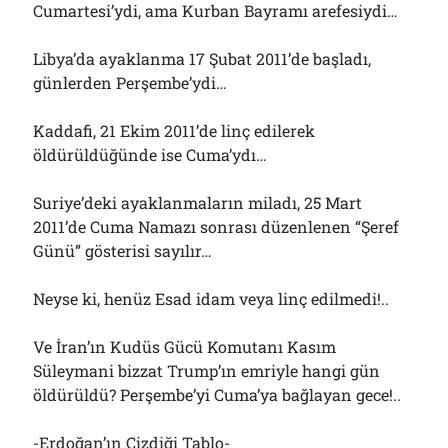
Cumartesi’ydi, ama Kurban Bayramı arefesiydi…
Çağırdı!..
31/07/2026
Libya’da ayaklanma 17 Şubat 2011’de başladı,
günlerden Perşembe’ydi…
Arşivler
Kaddafi, 21 Ekim 2011’de linç edilerek
Arşivler
öldürüldüğünde ise Cuma’ydı…
Suriye’deki ayaklanmaların miladı, 25 Mart
2011’de Cuma Namazı sonrası düzenlenen “Şeref
Günü” gösterisi sayılır…
Neyse ki, henüz Esad idam veya linç edilmedi!..
Ve İran’ın Kudüs Gücü Komutanı Kasım
Süleymani bizzat Trump’ın emriyle hangi gün
öldürüldü? Perşembe’yi Cuma’ya bağlayan gece!..
-Erdoğan’ın Çizdiği Tablo-