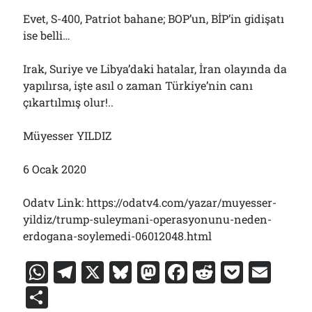
Evet, S-400, Patriot bahane; BOP’un, BİP’in gidişatı
ise belli…
Irak, Suriye ve Libya’daki hatalar, İran olayında da
yapılırsa, işte asıl o zaman Türkiye’nin canı
çıkartılmış olur!..
Müyesser YILDIZ
6 Ocak 2020
Odatv Link: https://odatv4.com/yazar/muyesser-
yildiz/trump-suleymani-operasyonunu-neden-
erdogana-soylemedi-06012048.html
W
T
X
Bl
M
F
R
P
E
h
el
u
a
a
e
o
m
S