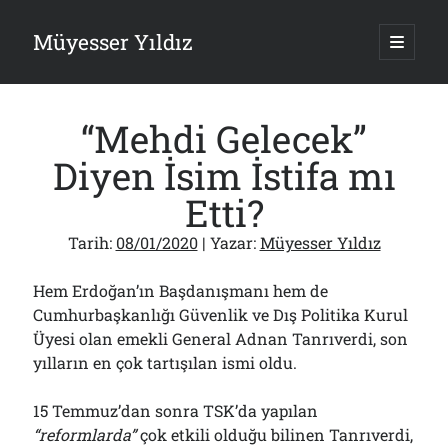
Müyesser Yıldız
ana
menüy
Yan
aç
Arama
Menü
“Mehdi Gelecek”
Diyen İsim İstifa mı
Etti?
Son Yazılar
Tarih:
08/01/2020
| Yazar:
Müyesser Yıldız
Türkiye 2.0’a Gidiş!..
05/08/2026
Hem Erdoğan’ın Başdanışmanı hem de
15 Temmuz Soruları… Nasuh Mahruki’nin “Suçu”!..
Cumhurbaşkanlığı Güvenlik ve Dış Politika Kurul
03/08/2026
Üyesi olan emekli General Adnan Tanrıverdi, son
Er Gaziler 20 Gün Sonra Gelen MSB Heyetine Böyle İsyan Etti:“Bizi
yılların en çok tartışılan ismi oldu.
Teröristlere G……yle Güldürdünüz”
01/08/2026
Papazın “Komutanı” Ayasofya ve Patrikhane İçin ABD’yi Göreve
15 Temmuz’dan sonra TSK’da yapılan
Çağırdı!..
“reformlarda”
çok etkili olduğu bilinen Tanrıverdi,
31/07/2026