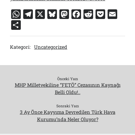
W
T
X
Bl
M
F
R
P
E
h
el
u
a
a
e
o
m
S
at
e
e
st
c
d
c
ai
h
s
gr
s
o
e
di
k
l
ar
Kategori:
Uncategorized
A
a
k
d
b
t
et
e
p
m
y
o
o
p
n
o
k
Önceki Yazı
MHP Milletvekiline “FETÖ” Cezasının Kaynağı
Belli Oldu!..
Sonraki Yazı
3 Ay Önce Kayyıma Devredilen Türk Hava
Kurumu’nda Neler Oluyor?