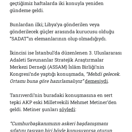
geçtiğimiz haftalarda iki konuyla yeniden
Bölmediğiniz Bir O Kalmıştı!..
29/07/2026
gündeme geldi.
Bunlardan ilki; Libya’ya gönderilen veya
gönderilecek güçler arasında kurucusu olduğu
Arşivler
“SADAT”ın elemanlarının olup olmadığıydı.
Arşivler
İkincisi ise İstanbul’da düzenlenen 3. Uluslararası
Adaleti Savunanlar Stratejik Araştırmalar
Merkezi Derneği (ASSAM) İslâm Birliği’nin
Kongresi’nde yaptığı konuşmada,
“Mehdi gelecek.
Ortamı buna göre hazırlamalıyız”
demesiydi
.
Tanrıverdi’nin buradaki konuşmasına en sert
tepki AKP eski Milletvekili Mehmet Metiner’den
geldi. Metiner şunları
söyledi
:
“Cumhurbaşkanımızın askeri başdanışmanı
sıfatını taşıyan biri böyle konuşuyorsa oturup