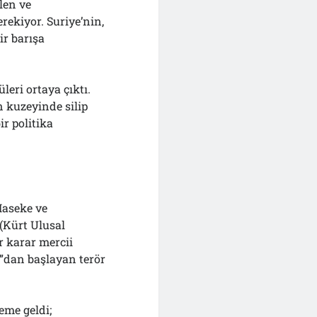
len ve
rekiyor. Suriye’nin,
ir barışa
leri ortaya çıktı.
n kuzeyinde silip
r politika
Haseke ve
(Kürt Ulusal
ir karar mercii
n”dan başlayan terör
deme geldi;