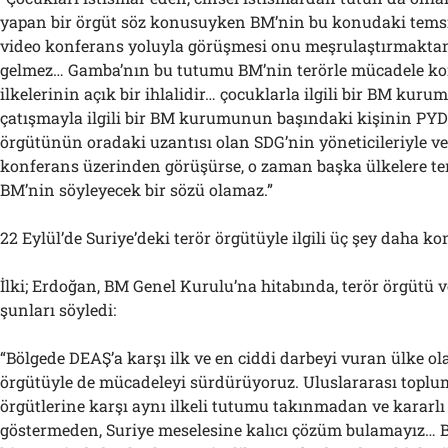
yapan bir örgüt söz konusuyken BM’nin bu konudaki temsi
video konferans yoluyla görüşmesi onu meşrulaştırmakta
gelmez… Gamba’nın bu tutumu BM’nin terörle mücadele k
ilkelerinin açık bir ihlalidir… çocuklarla ilgili bir BM kuru
çatışmayla ilgili bir BM kurumunun başındaki kişinin PY
örgütünün oradaki uzantısı olan SDG’nin yöneticileriyle ve 
konferans üzerinden görüşürse, o zaman başka ülkelere t
BM’nin söyleyecek bir sözü olamaz.”
22 Eylül’de Suriye’deki terör örgütüyle ilgili üç şey daha k
İlki; Erdoğan, BM Genel Kurulu’na hitabında, terör örgütü 
şunları söyledi:
“Bölgede DEAŞ’a karşı ilk ve en ciddi darbeyi vuran ülke o
örgütüyle de mücadeleyi sürdürüyoruz. Uluslararası toplum
örgütlerine karşı aynı ilkeli tutumu takınmadan ve kararl
göstermeden, Suriye meselesine kalıcı çözüm bulamayız… Bi