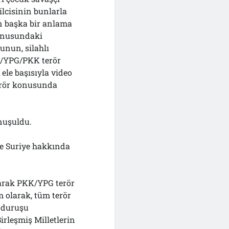
lcisinin bunlarla
n başka bir anlama
onusundaki
munun, silahlı
D/YPG/PKK terör
ele başısıyla video
erör konusunda
onuşuldu.
ve Suriye hakkında
larak PKK/YPG terör
 olarak, tüm terör
ı duruşu
rleşmiş Milletlerin