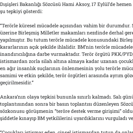
Dışişleri Bakanlığı Sözcüsü Hami Aksoy, 17 Eylül’de hemen
şu tepkiyi gösterdi:
“Terörle küresel mücadele açısından vahim bir durumdur.
üzerine Birleşmiş Milletler makamları nezdinde derhal gere
yapılmıştır. Bu tutum terörle mücadele konusundaki Birleş
kararlarının açık şekilde ihlalidir. BM’nin terörle mücadel
inandırıcılığına darbe vurmaktadır. Terör örgütü PKK/PYD
istismardan zorla silah altına almaya kadar uzanan çocukla
en ağır insanlık suçlarının önlenmesinin yolu terörle müca
samimi ve etkin şekilde, terör örgütleri arasında ayrım gö
geçirilmesidir.”
Ankara’nın olaya tepkisi bununla sınırlı kalmadı. Salı 
toplantısından sonra bir basın toplantısı düzenleyen Sözc
sözkonusu görüşmenin “teröre destek verme girişimi” old
şiddetle kınayıp BM yetkililerini uyardıklarını vurguladı ve
“Çocukları istismar eden, cinsel istismardan tutun da onla