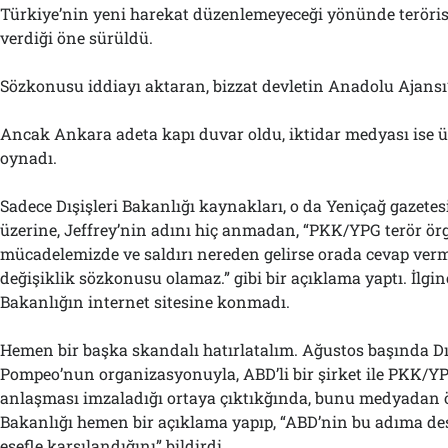
Türkiye’nin yeni harekat düzenlemeyeceği yönünde teröris
verdiği öne sürüldü.
Sözkonusu iddiayı aktaran, bizzat devletin Anadolu Ajansı’
Ancak Ankara adeta kapı duvar oldu, iktidar medyası is
oynadı.
Sadece Dışişleri Bakanlığı kaynakları, o da Yeniçağ gazete
üzerine, Jeffrey’nin adını hiç anmadan, “PKK/YPG terör ör
mücadelemizde ve saldırı nereden gelirse orada cevap verm
değişiklik sözkonusu olamaz.” gibi bir açıklama yaptı. İlgin
Bakanlığın internet sitesine konmadı.
Hemen bir başka skandalı hatırlatalım. Ağustos başında Dı
Pompeo’nun organizasyonuyla, ABD’li bir şirket ile PKK/YP
anlaşması imzaladığı ortaya çıktıkğında, bunu medyadan ö
Bakanlığı hemen bir açıklama yapıp, “ABD’nin bu adıma d
esefle karşılandığını” bildirdi.