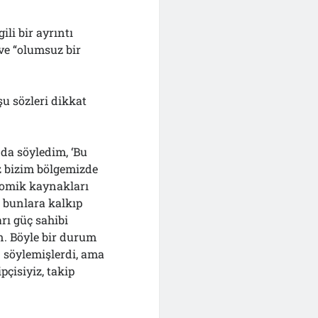
ili bir ayrıntı
 ve “olumsuz bir
u sözleri dikkat
a da söyledim, ‘Bu
z bizim bölgemizde
onomik kaynakları
z bunlara kalkıp
rı güç sahibi
n. Böyle bir durum
n söylemişlerdi, ama
çisiyiz, takip