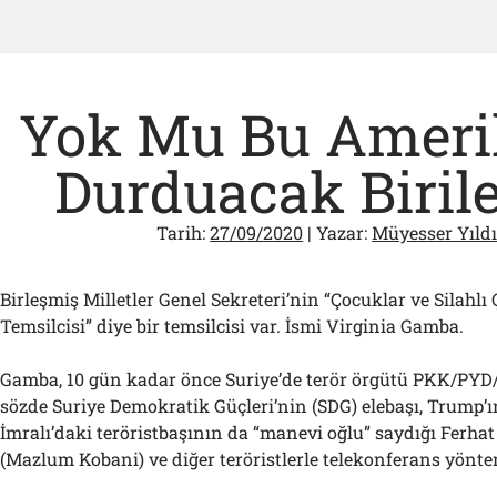
Yok Mu Bu Amerik
Durduacak Biriler
Tarih:
27/09/2020
| Yazar:
Müyesser Yıld
Birleşmiş Milletler Genel Sekreteri’nin “Çocuklar ve Silahlı
Temsilcisi” diye bir temsilcisi var. İsmi Virginia Gamba.
Gamba, 10 gün kadar önce Suriye’de terör örgütü PKK/P
sözde Suriye Demokratik Güçleri’nin (SDG) elebaşı, Trump’ın
İmralı’daki teröristbaşının da “manevi oğlu” saydığı Ferha
(Mazlum Kobani) ve diğer teröristlerle telekonferans yönte