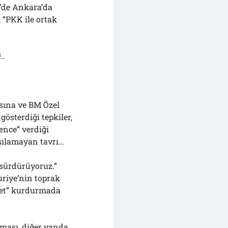
l’de Ankara’da
 “PKK ile ortak
..
asına ve BM Özel
österdiği tepkiler,
ence” verdiği
aşılamayan tavrı…
 sürdürüyoruz.”
uriye’nin toprak
vlet” kurdurmada
ması, diğer yanda