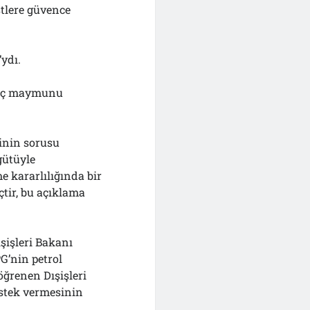
tlere güvence
ydı.
e üç maymunu
sinin sorusu
gütüyle
e kararlılığında bir
çtir, bu açıklama
şişleri Bakanı
G’nin petrol
ğrenen Dışişleri
estek vermesinin