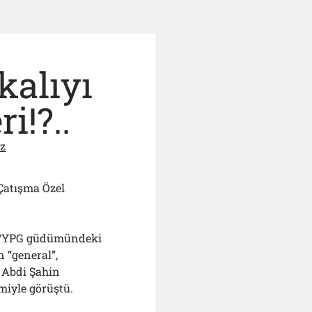
alıyı
i!?..
ız
 Çatışma Özel
YD/YPG güdümündeki
 “general”,
t Abdi Şahin
miyle görüştü.