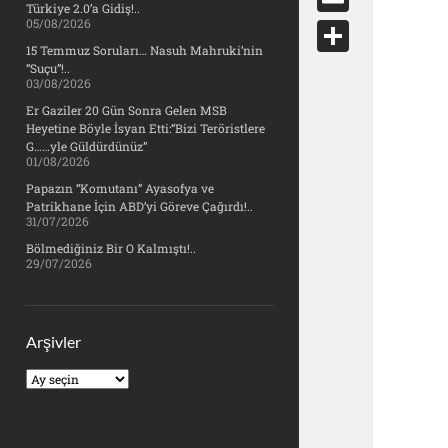
e
Türkiye 2.0’a Gidiş!..
d
y
o
05/08/2026
d
E
b
d
c
15 Temmuz Soruları… Nasuh Mahruki’nin
o
m
o
S
“Suçu”!..
i
k
03/08/2026
n
a
o
h
t
Er Gaziler 20 Gün Sonra Gelen MSB
e
i
Heyetine Böyle İsyan Etti:“Bizi Teröristlere
k
a
t
G……yle Güldürdünüz”
l
01/08/2026
r
Papazın “Komutanı” Ayasofya ve
e
Patrikhane İçin ABD’yi Göreve Çağırdı!..
31/07/2026
Bölmediğiniz Bir O Kalmıştı!..
29/07/2026
Arşivler
Arşivler