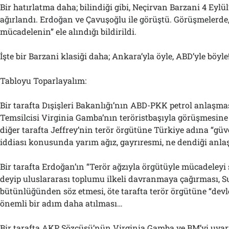
Bir hatırlatma daha; bilindiği gibi, Neçirvan Barzani 4 Eylü
ağırlandı. Erdoğan ve Çavuşoğlu ile görüştü. Görüşmelerde,
mücadelenin” ele alındığı bildirildi.
İşte bir Barzani klasiği daha; Ankara’yla öyle, ABD’yle böyle!
Tabloyu Toparlayalım:
Bir tarafta Dışişleri Bakanlığı’nın ABD-PKK petrol anlaşm
Temsilcisi Virginia Gamba’nın teröristbaşıyla görüşmesine g
diğer tarafta Jeffrey’nin terör örgütüne Türkiye adına “güv
iddiası konusunda yarım ağız, gayrıresmi, ne dendiği anl
Bir tarafta Erdoğan’ın “Terör ağzıyla örgütüyle mücadeleyi
deyip uluslararası toplumu ilkeli davranmaya çağırması, S
bütünlüğünden söz etmesi, öte tarafta terör örgütüne “de
önemli bir adım daha atılması…
Bir tarafta AKP Sözcüsü’nün Virginia Gamba ve BM’yi uyar