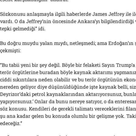
Sözkonusu anlaşmayla ilgili haberlerde James Jeffrey ile ilg
vardı. O da Jeffrey’nin öncesinde Ankara’yı bilgilendirdiği
tepki gelmediği” idi.
Bu doğru muydu yalan mıydı, netleşmedi; ama Erdoğan’ın ş
çekmişti:
“Bu tabii yeni bir şey değil. Böyle bir felaketi Sayın Trump’
terör örgütlerine buradan böyle kaynak aktarımı yapmanı
ciddi sıkıntılara neden olabilir ve bu terör örgütünün ek
nereden geliyor diye düşünüldüğünde işte kaynak belli, si
Deyrizor’daki petrol kaynaklarından aktarıyorsunuz, bunla
yapıyorsunuz.’ Onlar da bunu nereye satıyor, o da enteresa
söz konusu. Kendileri de gerekli talimatı vereceklerini fila
şu ana kadar gelen bu konuda olumlu bir gelişme yok. Takip
edeceğiz.”