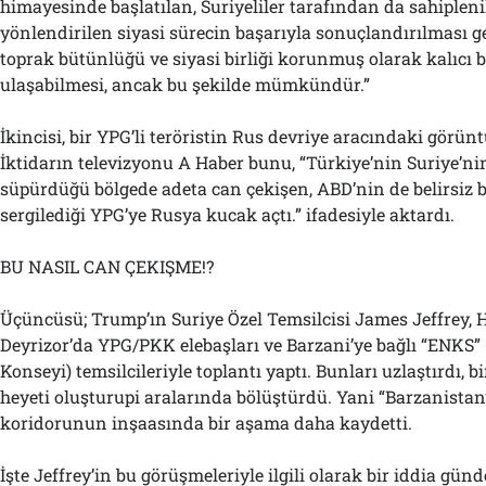
himayesinde başlatılan, Suriyeliler tarafından da sahipleni
yönlendirilen siyasi sürecin başarıyla sonuçlandırılması ge
toprak bütünlüğü ve siyasi birliği korunmuş olarak kalıcı b
ulaşabilmesi, ancak bu şekilde mümkündür.”
İkincisi, bir YPG’li teröristin Rus devriye aracındaki görüntü
İktidarın televizyonu A Haber bunu, “Türkiye’nin Suriye’ni
süpürdüğü bölgede adeta can çekişen, ABD’nin de belirsiz bi
sergilediği YPG’ye Rusya kucak açtı.” ifadesiyle aktardı.
BU NASIL CAN ÇEKIŞME!?
Üçüncüsü; Trump’ın Suriye Özel Temsilcisi James Jeffrey, 
Deyrizor’da YPG/PKK elebaşları ve Barzani’ye bağlı “ENKS” 
Konseyi) temsilcileriyle toplantı yaptı. Bunları uzlaştırdı, b
heyeti oluşturupi aralarında bölüştürdü. Yani “Barzanista
koridorunun inşaasında bir aşama daha kaydetti.
İşte Jeffrey’in bu görüşmeleriyle ilgili olarak bir iddia gün