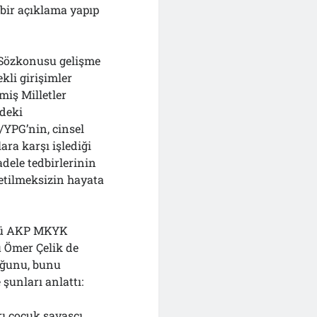
 bir açıklama yapıp
 Sözkonusu gelişme
kli girişimler
miş Milletler
edeki
/YPG’nin, cinsel
ra karşı işlediği
dele tedbirlerinin
zetilmeksizin hayata
günü AKP MKYK
ü Ömer Çelik de
uğunu, bunu
 şunları anlattı:
rı çocuk savaşçı