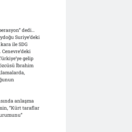
operasyon” dedi…
eydoğu Suriye’deki
kara ile SDG
… Cenevre’deki
ürkiye’ye gelip
özcüsü İbrahim
ıklamalarda,
duğunun
rasında anlaşma
in, “Kürt taraflar
 durumunu”