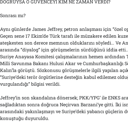
DOĞRUYSA O GÜVENCEYİ KİM NE ZAMAN VERDİ?
Sonrası mı?
Aynı günlerde James Jeffrey, petron anlaşması için “özel 
Geçen sene 17 Ekim’de Türk tarafı ile müzakere edilen kuz
ateşkesten son derece memnun olduklarını söyledi… Ve An
arasında “diyalog” için görüşmelerin sürdüğünü iddia etti
Suriye Anayasa Komitesi çalışmalarının hemen ardından T
Milli Savunma Bakanı Hulusi Akar ve Cumhurbaşkanlığı S
Kalın’la görüştü. Sözkonusu görüşmelerle ilgili yapılan aç
“Suriye’deki terör örgütlerine desteğin kabul edilemez ol
vurgulandığı” bilgisi verildi.
Jeffrey’in son skandalına dönersek; PKK/YPG’ ile ENKS a
sağladıktan sonra doğruca Neçirvan Barzani’ye gitti. İki ism
arasındaki yakınlaşmayı ve Suriye’deki yabancı güçlerin
konuştuğu duyuruldu.