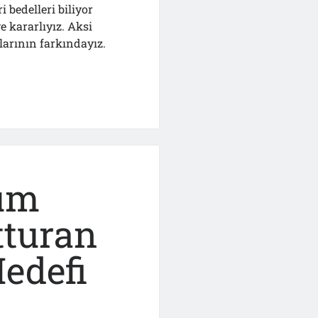
 bedelleri biliyor
 kararlıyız. Aksi
larının farkındayız.
n
Tüm
tturan
edefi