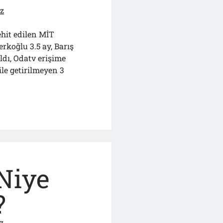
ız
ehit edilen MİT
erkoğlu 3.5 ay, Barış
ldı, Odatv erişime
bile getirilmeyen 3
ini
Niye
?
z