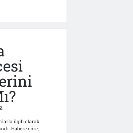
ı
a
esi
erini
Mı?
ız
rla ilgili olarak
andı. Habere göre,