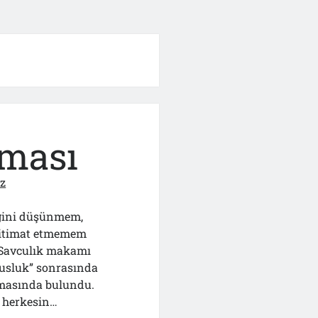
ması
ız
liğini düşünmem,
e itimat etmemem
. Savculık makamı
susluk” sonrasında
çlamasında bulundu.
 herkesin…