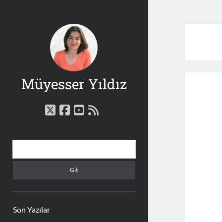
Müyesser Yıldız
twitter
facebook
youtube
rss
Yan
Arama
Menü
Son Yazılar