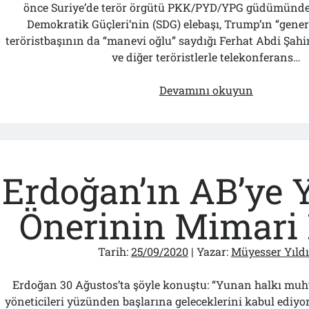
önce Suriye’de terör örgütü PKK/PYD/YPG güdümündek
Demokratik Güçleri’nin (SDG) elebaşı, Trump’ın “genera
teröristbaşının da “manevi oğlu” saydığı Ferhat Abdi Şah
ve diğer teröristlerle telekonferans…
Yok
Devamını okuyun
Mu
Bu
Amerikalıy
Durduaca
Birileri!?..
Erdoğan’ın AB’ye Y
Önerinin Mimari
Tarih:
25/09/2020
| Yazar:
Müyesser Yıldı
Erdoğan 30 Ağustos’ta şöyle konuştu: “Yunan halkı muhte
yöneticileri yüzünden başlarına geleceklerini kabul ediyo