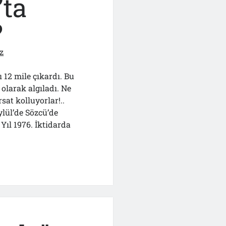
”ta
?
z
12 mile çıkardı. Bu
olarak algıladı. Ne
sat kolluyorlar!..
lül’de Sözcü’de
Yıl 1976. İktidarda