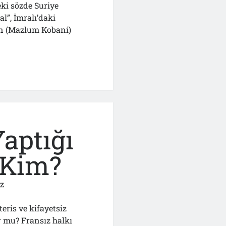
i sözde Suriye
l”, İmralı’daki
in (Mazlum Kobani)
ı
k
aptığı
 Kim?
z
ris ve kifayetsiz
r mu? Fransız halkı