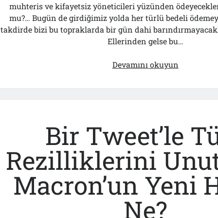
muhteris ve kifayetsiz yöneticileri yüzünden ödeyecekleri
mu?… Bugün de girdiğimiz yolda her türlü bedeli ödemeye
takdirde bizi bu topraklarda bir gün dahi barındırmayacak
Ellerinden gelse bu…
Erdoğan’ı
Devamını okuyun
AB’ye
Yaptığı
Önerinin
Mimari
Kim?
Bir Tweet’le 
Rezilliklerini Unu
Macron’un Yeni H
Ne?