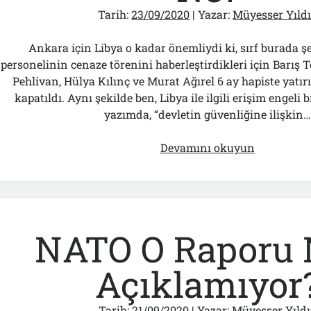
Tarih:
23/09/2020
| Yazar:
Müyesser Yıld
Ankara için Libya o kadar önemliydi ki, sırf burada ş
personelinin cenaze törenini haberleştirdikleri için Barış T
Pehlivan, Hülya Kılınç ve Murat Ağırel 6 ay hapiste yatırı
kapatıldı. Aynı şekilde ben, Libya ile ilgili erişim engeli 
yazımda, “devletin güvenliğine ilişkin…
Bir
Devamını okuyun
Tweet’le
Tüm
Rezillikler
Unutturan
Macron’un
NATO O Raporu 
Yeni
Hedefi
Açıklamıyor
Ne?
Tarih:
21/09/2020
| Yazar:
Müyesser Yıldı