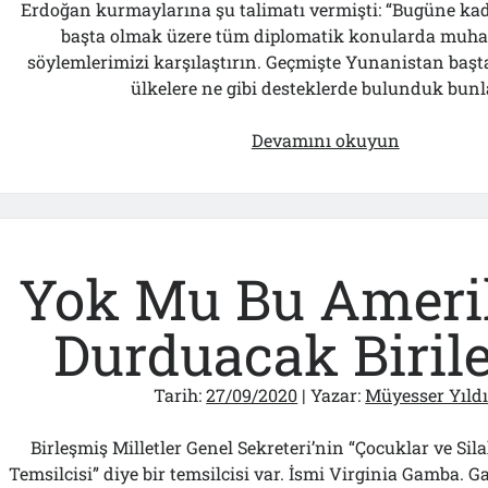
Erdoğan kurmaylarına şu talimatı vermişti: “Bugüne k
başta olmak üzere tüm diplomatik konularda muhat
söylemlerimizi karşılaştırın. Geçmişte Yunanistan başt
ülkelere ne gibi desteklerde bulunduk bunl
Yunanista
Devamını okuyun
Görüşmele
Öncesi
Wikileaks
Belgelerini
Hatırlayal
Yok Mu Bu Amerik
Mı?
Durduacak Biriler
Tarih:
27/09/2020
| Yazar:
Müyesser Yıld
Birleşmiş Milletler Genel Sekreteri’nin “Çocuklar ve Sil
Temsilcisi” diye bir temsilcisi var. İsmi Virginia Gamba. 