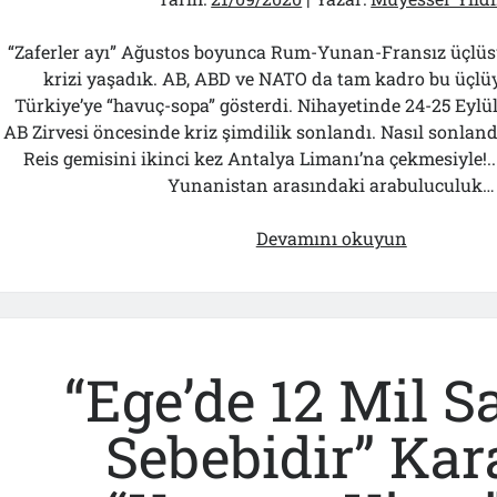
“Zaferler ayı” Ağustos boyunca Rum-Yunan-Fransız üçlü
krizi yaşadık. AB, ABD ve NATO da tam kadro bu üçlüy
Türkiye’ye “havuç-sopa” gösterdi. Nihayetinde 24-25 Eylül
AB Zirvesi öncesinde kriz şimdilik sonlandı. Nasıl sonlan
Reis gemisini ikinci kez Antalya Limanı’na çekmesiyle!..
Yunanistan arasındaki arabuluculuk…
NATO
Devamını okuyun
O
Raporu
Niye
Açıklamıy
“Ege’de 12 Mil S
Sebebidir” Kar