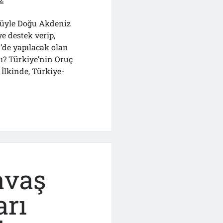
süyle Doğu Akdeniz
e destek verip,
’de yapılacak olan
dı? Türkiye’nin Oruç
 İlkinde, Türkiye-
or?
avaş
arı