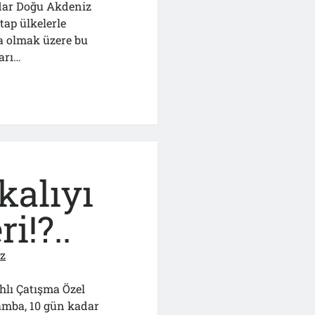
adar Doğu Akdeniz
ap ülkelerle
a olmak üzere bu
arı…
n’la
r
ım
alıyı
i!?..
ız
ahlı Çatışma Özel
Gamba, 10 gün kadar