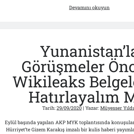
Kamuoyu
Devamını okuyun
Açıklamas
Yunanistan’l
Görüşmeler Önc
Wikileaks Belgel
Hatırlayalım 
Tarih:
29/09/2020
| Yazar:
Müyesser Yıld
Eylül başında yapılan AKP MYK toplantısında konuşulanla
Hürriyet’te Gizem Karakış imzalı bir kulis haberi yayıml