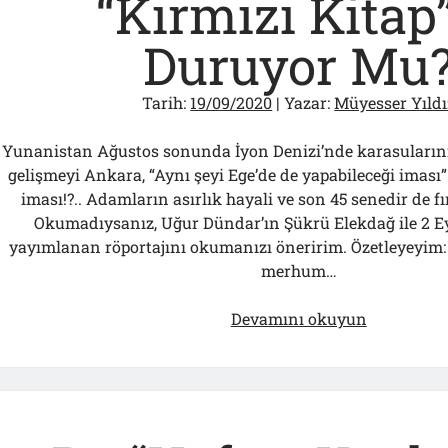
“Kırmızı Kitap
Duruyor Mu
Tarih:
19/09/2020
| Yazar:
Müyesser Yıldı
Yunanistan Ağustos sonunda İyon Denizi’nde karasularını 
gelişmeyi Ankara, “Aynı şeyi Ege’de de yapabileceği iması” 
iması!?.. Adamların asırlık hayali ve son 45 senedir de fır
Okumadıysanız, Uğur Dündar’ın Şükrü Elekdağ ile 2 Ey
yayımlanan röportajını okumanızı öneririm. Özetleyeyim: 
merhum…
“Ege’de
Devamını okuyun
12
Mil
Savaş
Sebebidir”
Kararı