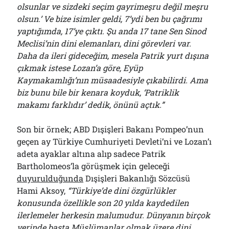
olsunlar ve sizdeki seçim gayrimeşru değil meşru
olsun.’ Ve bize isimler geldi, 7’ydi ben bu çağrımı
yaptığımda, 17’ye çıktı. Şu anda 17 tane Sen Sinod
Meclisi’nin dini elemanları, dini görevleri var.
Daha da ileri gideceğim, mesela Patrik yurt dışına
çıkmak istese Lozan’a göre, Eyüp
Kaymakamlığı’nın müsaadesiyle çıkabilirdi. Ama
biz bunu bile bir kenara koyduk, ‘Patriklik
makamı farklıdır’ dedik, önünü açtık.”
Son bir örnek; ABD Dışişleri Bakanı Pompeo’nun
geçen ay Türkiye Cumhuriyeti Devleti’ni ve Lozan’ı
adeta ayaklar altına alıp sadece Patrik
Bartholomeos’la görüşmek için geleceği
duyurulduğunda
Dışişleri Bakanlığı Sözcüsü
Hami Aksoy,
“Türkiye’de dini özgürlükler
konusunda özellikle son 20 yılda kaydedilen
ilerlemeler herkesin malumudur. Dünyanın birçok
yerinde başta Müslümanlar olmak üzere dini