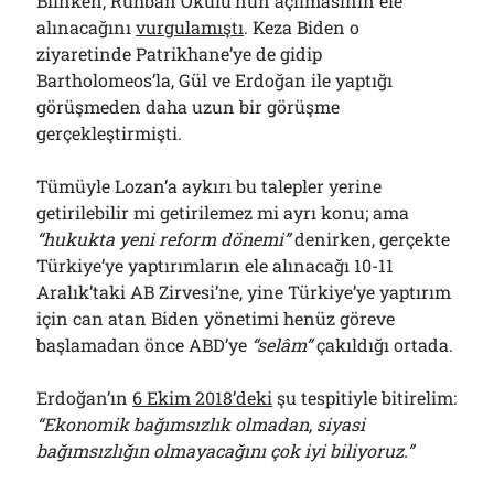
Blinken, Ruhban Okulu’nun açılmasının ele
alınacağını
vurgulamıştı
. Keza Biden o
ziyaretinde Patrikhane’ye de gidip
Bartholomeos’la, Gül ve Erdoğan ile yaptığı
görüşmeden daha uzun bir görüşme
gerçekleştirmişti.
Tümüyle Lozan’a aykırı bu talepler yerine
getirilebilir mi getirilemez mi ayrı konu; ama
“hukukta yeni reform dönemi”
denirken, gerçekte
Türkiye’ye yaptırımların ele alınacağı 10-11
Aralık’taki AB Zirvesi’ne, yine Türkiye’ye yaptırım
için can atan Biden yönetimi henüz göreve
başlamadan önce ABD’ye
“selâm”
çakıldığı ortada.
Erdoğan’ın
6 Ekim 2018’deki
şu tespitiyle bitirelim:
“Ekonomik bağımsızlık olmadan, siyasi
bağımsızlığın olmayacağını çok iyi biliyoruz.”