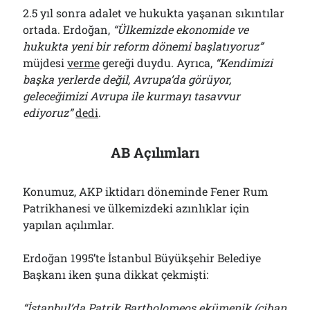
2.5 yıl sonra adalet ve hukukta yaşanan sıkıntılar
ortada. Erdoğan,
“Ülkemizde ekonomide ve
hukukta yeni bir reform dönemi başlatıyoruz”
müjdesi
verme
gereği duydu. Ayrıca,
“Kendimizi
başka yerlerde değil, Avrupa’da görüyor,
geleceğimizi Avrupa ile kurmayı tasavvur
ediyoruz”
dedi
.
AB Açılımları
Konumuz, AKP iktidarı döneminde Fener Rum
Patrikhanesi ve ülkemizdeki azınlıklar için
yapılan açılımlar.
Erdoğan 1995’te İstanbul Büyükşehir Belediye
Başkanı iken şuna dikkat çekmişti:
“İstanbul’da Patrik Bartholomeos ekümenik (cihan