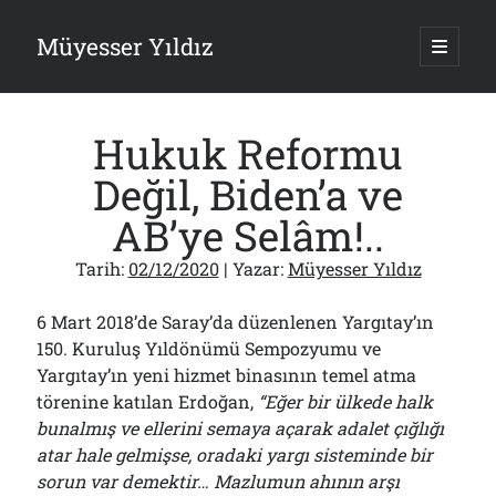
Müyesser Yıldız
ana
menüy
Yan
aç
Arama
Menü
Hukuk Reformu
Değil, Biden’a ve
AB’ye Selâm!..
Son Yazılar
Tarih:
02/12/2020
| Yazar:
Müyesser Yıldız
Gazi’den Milletvekillerine Kurşun Gibi Sözler!..
07/08/2026
6 Mart 2018’de Saray’da düzenlenen Yargıtay’ın
Türkiye 2.0’a Gidiş!..
150. Kuruluş Yıldönümü Sempozyumu ve
05/08/2026
Yargıtay’ın yeni hizmet binasının temel atma
15 Temmuz Soruları… Nasuh Mahruki’nin “Suçu”!..
03/08/2026
törenine katılan Erdoğan,
“Eğer bir ülkede halk
bunalmış ve ellerini semaya açarak adalet çığlığı
Er Gaziler 20 Gün Sonra Gelen MSB Heyetine Böyle İsyan Etti:“Bizi
Teröristlere G……yle Güldürdünüz”
atar hale gelmişse, oradaki yargı sisteminde bir
01/08/2026
sorun var demektir… Mazlumun ahının arşı
Papazın “Komutanı” Ayasofya ve Patrikhane İçin ABD’yi Göreve