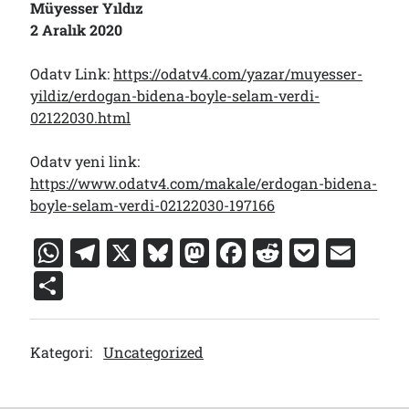
Müyesser Yıldız
2 Aralık 2020
Odatv Link:
https://odatv4.com/yazar/muyesser-
yildiz/erdogan-bidena-boyle-selam-verdi-
02122030.html
Odatv yeni link:
https://www.odatv4.com/makale/erdogan-bidena-
boyle-selam-verdi-02122030-197166
W
T
X
Bl
M
F
R
P
E
h
el
u
a
a
e
o
m
S
at
e
e
st
c
d
c
ai
h
s
gr
s
o
e
di
k
l
ar
Kategori:
Uncategorized
A
a
k
d
b
t
et
e
p
m
y
o
o