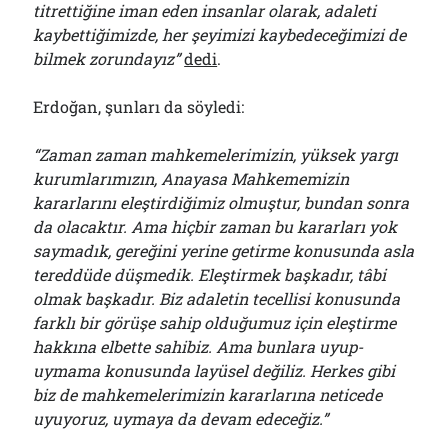
titrettiğine iman eden insanlar olarak, adaleti
Çağırdı!..
31/07/2026
kaybettiğimizde, her şeyimizi kaybedeceğimizi de
bilmek zorundayız”
dedi
.
Erdoğan, şunları da söyledi:
Arşivler
Arşivler
“Zaman zaman mahkemelerimizin, yüksek yargı
kurumlarımızın, Anayasa Mahkememizin
kararlarını eleştirdiğimiz olmuştur, bundan sonra
da olacaktır. Ama hiçbir zaman bu kararları yok
saymadık, gereğini yerine getirme konusunda asla
tereddüde düşmedik. Eleştirmek başkadır, tâbi
olmak başkadır. Biz adaletin tecellisi konusunda
farklı bir görüşe sahip olduğumuz için eleştirme
hakkına elbette sahibiz. Ama bunlara uyup-
uymama konusunda layüsel değiliz. Herkes gibi
biz de mahkemelerimizin kararlarına neticede
uyuyoruz, uymaya da devam edeceğiz.”