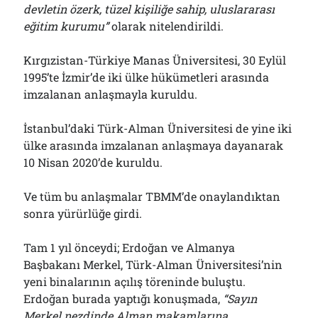
devletin özerk, tüzel kişiliğe sahip, uluslararası
Bölmediğiniz Bir O Kalmıştı!..
29/07/2026
eğitim kurumu”
olarak nitelendirildi.
Kırgızistan-Türkiye Manas Üniversitesi, 30 Eylül
1995’te İzmir’de iki ülke hükümetleri arasında
Arşivler
imzalanan anlaşmayla kuruldu.
Arşivler
İstanbul’daki Türk-Alman Üniversitesi de yine iki
ülke arasında imzalanan anlaşmaya dayanarak
10 Nisan 2020’de kuruldu.
Ve tüm bu anlaşmalar TBMM’de onaylandıktan
sonra yürürlüğe girdi.
Tam 1 yıl önceydi; Erdoğan ve Almanya
Başbakanı Merkel, Türk-Alman Üniversitesi’nin
yeni binalarının açılış töreninde buluştu.
Erdoğan burada yaptığı konuşmada,
“Sayın
Merkel nezdinde Alman makamlarına