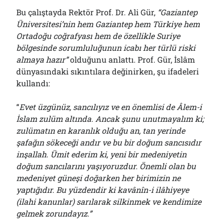
Bu çalıştayda Rektör Prof. Dr. Ali Gür,
“Gaziantep
Üniversitesi’nin hem Gaziantep hem Türkiye hem
Ortadoğu coğrafyası hem de özellikle Suriye
bölgesinde sorumluluğunun icabı her türlü riski
almaya hazır”
olduğunu anlattı. Prof. Gür, İslâm
dünyasındaki sıkıntılara değinirken, şu ifadeleri
kullandı:
“
Evet üzgünüz, sancılıyız ve en önemlisi de Âlem-i
İslam zulüm altında. Ancak şunu unutmayalım ki;
zulümatın en karanlık olduğu an, tan yerinde
şafağın sökeceği andır ve bu bir doğum sancısıdır
inşallah. Ümit ederim ki, yeni bir medeniyetin
doğum sancılarını yaşıyoruzdur. Önemli olan bu
medeniyet güneşi doğarken her birimizin ne
yaptığıdır. Bu yüzdendir ki kavânîn-i ilâhiyeye
(ilahi kanunlar) sarılarak silkinmek ve kendimize
gelmek zorundayız.”