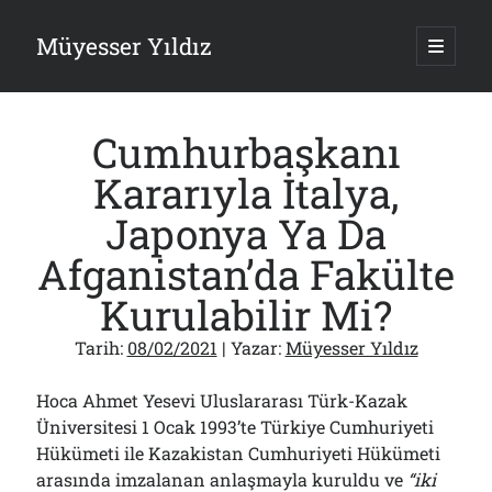
Müyesser Yıldız
ana
menüy
Yan
aç
Arama
Menü
Cumhurbaşkanı
Kararıyla İtalya,
Japonya Ya Da
Son Yazılar
Afganistan’da Fakülte
Türkiye 2.0’a Gidiş!..
Kurulabilir Mi?
05/08/2026
15 Temmuz Soruları… Nasuh Mahruki’nin “Suçu”!..
Tarih:
08/02/2021
| Yazar:
Müyesser Yıldız
03/08/2026
Er Gaziler 20 Gün Sonra Gelen MSB Heyetine Böyle İsyan Etti:“Bizi
Teröristlere G……yle Güldürdünüz”
Hoca Ahmet Yesevi Uluslararası Türk-Kazak
01/08/2026
Üniversitesi 1 Ocak 1993’te Türkiye Cumhuriyeti
Papazın “Komutanı” Ayasofya ve Patrikhane İçin ABD’yi Göreve
Hükümeti ile Kazakistan Cumhuriyeti Hükümeti
Çağırdı!..
arasında imzalanan anlaşmayla kuruldu ve
“i
ki
31/07/2026