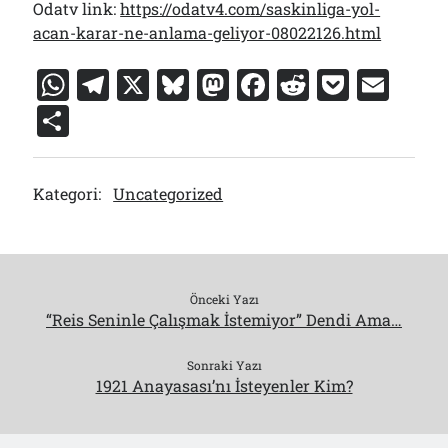
Odatv link:
https://odatv4.com/saskinliga-yol-
acan-karar-ne-anlama-geliyor-08022126.html
W
T
X
Bl
M
F
R
P
E
h
el
u
a
a
e
o
m
S
at
e
e
st
c
d
c
ai
h
s
gr
s
o
e
di
k
l
ar
Kategori:
Uncategorized
A
a
k
d
b
t
et
e
p
m
y
o
o
p
n
o
k
Önceki Yazı
“Reis Seninle Çalışmak İstemiyor” Dendi Ama…
Sonraki Yazı
1921 Anayasası’nı İsteyenler Kim?