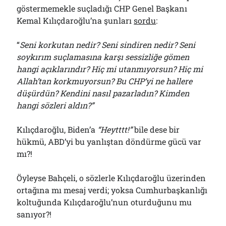
göstermemekle suçladığı CHP Genel Başkanı
Kemal Kılıçdaroğlu’na şunları
sordu
:
“
Seni korkutan nedir? Seni sindiren nedir? Seni
soykırım suçlamasına karşı sessizliğe gömen
hangi açıklarındır? Hiç mi utanmıyorsun? Hiç mi
Allah’tan korkmuyorsun? Bu CHP’yi ne hallere
düşürdün? Kendini nasıl pazarladın? Kimden
hangi sözleri aldın?”
Kılıçdaroğlu, Biden’a
“Heytttt!”
bile dese bir
hükmü, ABD’yi bu yanlıştan döndürme gücü var
mı?!
Öyleyse Bahçeli, o sözlerle Kılıçdaroğlu üzerinden
ortağına mı mesaj verdi; yoksa Cumhurbaşkanlığı
koltuğunda Kılıçdaroğlu’nun oturduğunu mu
sanıyor?!