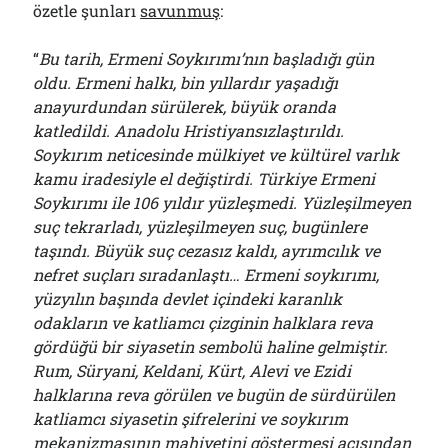
özetle şunları
savunmuş
:
“
Bu tarih, Ermeni Soykırımı’nın başladığı gün
Arşivler
oldu. Ermeni halkı, bin yıllardır yaşadığı
anayurdundan sürülerek, büyük oranda
Arşivler
katledildi. Anadolu Hristiyansızlaştırıldı.
Soykırım neticesinde mülkiyet ve kültürel varlık
kamu iradesiyle el değiştirdi. Türkiye Ermeni
Soykırımı ile 106 yıldır yüzleşmedi. Yüzleşilmeyen
suç tekrarladı, yüzleşilmeyen suç, bugünlere
taşındı. Büyük suç cezasız kaldı, ayrımcılık ve
nefret suçları sıradanlaştı… Ermeni soykırımı,
yüzyılın başında devlet içindeki karanlık
odakların ve katliamcı çizginin halklara reva
gördüğü bir siyasetin sembolü haline gelmiştir.
Rum, Süryani, Keldani, Kürt, Alevi ve Ezidi
halklarına reva görülen ve bugün de sürdürülen
katliamcı siyasetin şifrelerini ve soykırım
mekanizmasının mahiyetini göstermesi açısından