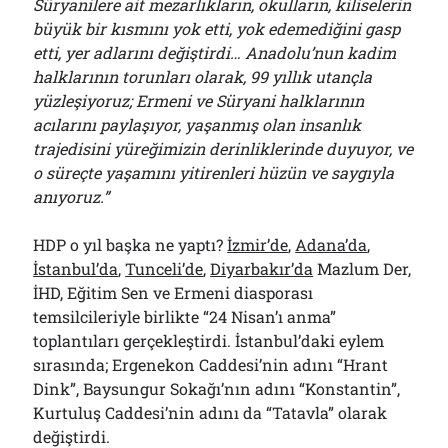
Süryanilere ait mezarlıkların, okulların, kiliselerin
büyük bir kısmını yok etti, yok edemediğini gasp
etti, yer adlarını değiştirdi… Anadolu’nun kadim
halklarının torunları olarak, 99 yıllık utançla
yüzleşiyoruz; Ermeni ve Süryani halklarının
acılarını paylaşıyor, yaşanmış olan insanlık
trajedisini yüreğimizin derinliklerinde duyuyor, ve
o süreçte yaşamını yitirenleri hüzün ve saygıyla
anıyoruz.”
HDP o yıl başka ne yaptı?
İzmir’de
,
Adana’da
,
İstanbul’da
,
Tunceli’de
,
Diyarbakır’da
Mazlum Der,
İHD, Eğitim Sen ve Ermeni diasporası
temsilcileriyle birlikte “24 Nisan’ı anma”
toplantıları gerçekleştirdi. İstanbul’daki eylem
sırasında; Ergenekon Caddesi’nin adını “Hrant
Dink”, Baysungur Sokağı’nın adını “Konstantin”,
Kurtuluş Caddesi’nin adını da “Tatavla” olarak
değiştirdi.