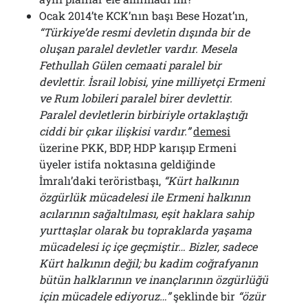
Ocak 2014’te KCK’nın başı Bese Hozat’ın,
“Türkiye’de resmi devletin dışında bir de
oluşan paralel devletler vardır. Mesela
Fethullah Gülen cemaati paralel bir
devlettir. İsrail lobisi, yine milliyetçi Ermeni
ve Rum lobileri paralel birer devlettir.
Paralel devletlerin birbiriyle ortaklaştığı
ciddi bir çıkar ilişkisi vardır.”
demesi
üzerine PKK, BDP, HDP karışıp Ermeni
üyeler istifa noktasına geldiğinde
İmralı’daki teröristbaşı,
“Kürt halkının
özgürlük mücadelesi ile Ermeni halkının
acılarının sağaltılması, eşit haklara sahip
yurttaşlar olarak bu topraklarda yaşama
mücadelesi iç içe geçmiştir… Bizler, sadece
Kürt halkının değil; bu kadim coğrafyanın
bütün halklarının ve inançlarının özgürlüğü
için mücadele ediyoruz…”
şeklinde bir
“özür