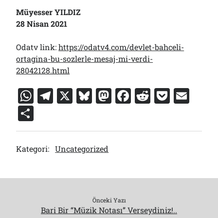
Müyesser YILDIZ
28 Nisan 2021
Odatv link:
https://odatv4.com/devlet-bahceli-
ortagina-bu-sozlerle-mesaj-mi-verdi-
28042128.html
W
T
X
Bl
M
F
R
P
E
h
el
u
a
a
e
o
m
S
at
e
e
st
c
d
c
ai
h
s
gr
s
o
e
di
k
l
ar
Kategori:
Uncategorized
A
a
k
d
b
t
et
e
p
m
y
o
o
p
n
o
k
Önceki Yazı
Bari Bir “Müzik Notası” Verseydiniz!..