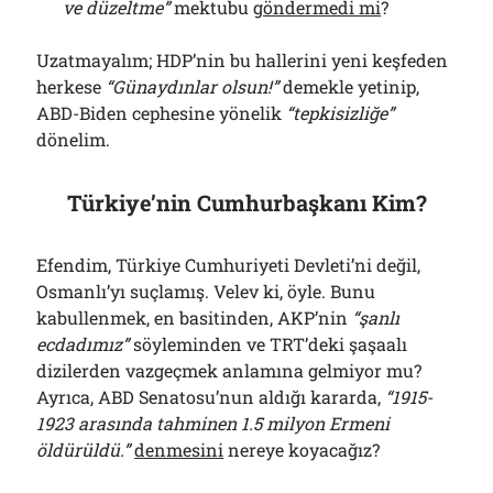
ve düzeltme”
mektubu
göndermedi mi
?
Uzatmayalım; HDP’nin bu hallerini yeni keşfeden
herkese
“
G
ünaydınlar olsun!”
demekle yetinip,
ABD-Biden cephesine yönelik
“tepkisizliğe”
dönelim.
Türkiye’nin Cumhurbaşkanı Kim?
Efendim, Türkiye Cumhuriyeti Devleti’ni değil,
Osmanlı’yı suçlamış. Velev ki, öyle. Bunu
kabullenmek, en basitinden, AKP’nin
“şanlı
ecdadımız”
söyleminden ve TRT’deki şaşaalı
dizilerden vazgeçmek anlamına gelmiyor mu?
Ayrıca, ABD Senatosu’nun aldığı kararda,
“1915-
1923 arasında tahminen 1.5 milyon Ermeni
öldürüldü.”
denmesini
nereye koyacağız?