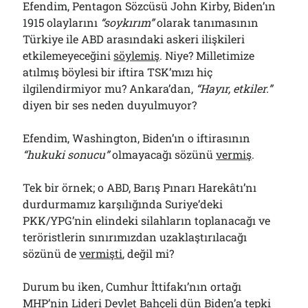
Efendim, Pentagon Sözcüsü John Kirby, Biden’ın
1915 olaylarını
“soykırım”
olarak tanımasının
Türkiye ile ABD arasındaki askeri ilişkileri
etkilemeyeceğini
söylemiş
. Niye? Milletimize
atılmış böylesi bir iftira TSK’mızı hiç
ilgilendirmiyor mu? Ankara’dan,
“Hayır, etkiler.”
diyen bir ses neden duyulmuyor?
Efendim, Washington, Biden’ın o iftirasının
“hukuki sonucu”
olmayacağı sözünü
vermiş
.
Tek bir örnek; o ABD, Barış Pınarı Harekâtı’nı
durdurmamız karşılığında Suriye’deki
PKK/YPG’nin elindeki silahların toplanacağı ve
teröristlerin sınırımızdan uzaklaştırılacağı
sözünü de
vermişti
, değil mi?
Durum bu iken, Cumhur İttifakı’nın ortağı
MHP’nin Lideri Devlet Bahçeli dün Biden’a tepki