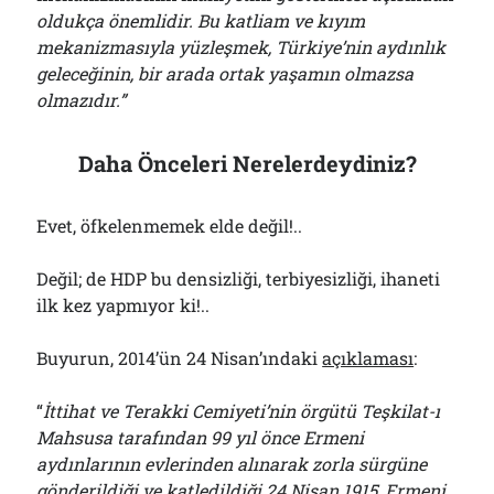
oldukça önemlidir. Bu katliam ve kıyım
mekanizmasıyla yüzleşmek, Türkiye’nin aydınlık
geleceğinin, bir arada ortak yaşamın olmazsa
olmazıdır.”
Daha Önceleri Nerelerdeydiniz?
Evet, öfkelenmemek elde değil!..
Değil; de HDP bu densizliği, terbiyesizliği, ihaneti
ilk kez yapmıyor ki!..
Buyurun, 2014’ün 24 Nisan’ındaki
açıklaması
:
“
İttihat ve Terakki Cemiyeti’nin örgütü Teşkilat-ı
Mahsusa tarafından 99 yıl önce Ermeni
aydınlarının evlerinden alınarak zorla sürgüne
gönderildiği ve katledildiği 24 Nisan 1915, Ermeni