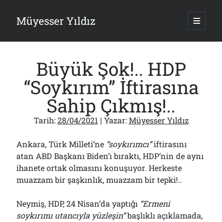
Müyesser Yıldız
ana
menüy
Yan
aç
Arama
Menü
Büyük Şok!.. HDP
“Soykırım” İftirasına
Sahip Çıkmış!..
Son Yazılar
Tarih:
28/04/2021
| Yazar:
Müyesser Yıldız
PKK Yasası 15 Ağustos’a mı Yetiştirilecek?!
10/08/2026
Ankara, Türk Milleti’ne
“soykırımcı”
iftirasını
Asırlık Devlete Bir Haftada Yeni Gömlek Biçilecek Öyle mi?!..
atan ABD Başkanı Biden’ı bıraktı, HDP’nin de aynı
09/08/2026
ihanete ortak olmasını konuşuyor. Herkeste
Gazi’den Milletvekillerine Kurşun Gibi Sözler!..
07/08/2026
muazzam bir şaşkınlık, muazzam bir tepki!..
Türkiye 2.0’a Gidiş!..
05/08/2026
Neymiş, HDP, 24 Nisan’da yaptığı
“Ermeni
15 Temmuz Soruları… Nasuh Mahruki’nin “Suçu”!..
soykırımı utancıyla yüzleşin”
başlıklı açıklamada,
03/08/2026