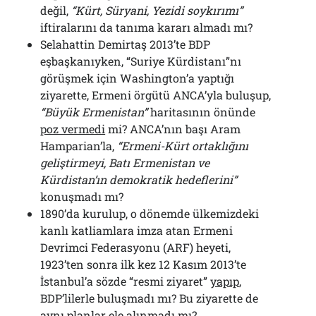
değil,
“Kürt, Süryani, Yezidi soykırımı”
iftiralarını da tanıma kararı almadı mı?
Selahattin Demirtaş 2013’te BDP
eşbaşkanıyken, “Suriye Kürdistanı”nı
görüşmek için Washington’a yaptığı
ziyarette, Ermeni örgütü ANCA’yla buluşup,
“Büyük Ermenistan”
haritasının önünde
poz vermedi
mi? ANCA’nın başı Aram
Hamparian’la,
“Ermeni-Kürt ortaklığını
geliştirmeyi, Batı Ermenistan ve
Kürdistan’ın demokratik hedeflerini”
konuşmadı mı?
1890’da kurulup, o dönemde ülkemizdeki
kanlı katliamlara imza atan Ermeni
Devrimci Federasyonu (ARF) heyeti,
1923’ten sonra ilk kez 12 Kasım 2013’te
İstanbul’a sözde “resmi ziyaret”
yapıp
,
BDP’lilerle buluşmadı mı? Bu ziyarette de
aynı planlar ele alınmadı mı?