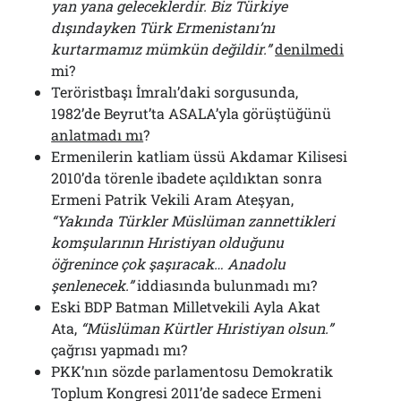
yan yana geleceklerdir. Biz Türkiye
dışındayken Türk Ermenistanı’nı
kurtarmamız mümkün değildir.”
denilmedi
mi?
Teröristbaşı İmralı’daki sorgusunda,
1982’de Beyrut’ta ASALA’yla görüştüğünü
anlatmadı mı
?
Ermenilerin katliam üssü Akdamar Kilisesi
2010’da törenle ibadete açıldıktan sonra
Ermeni Patrik Vekili Aram Ateşyan,
“Yakında Türkler Müslüman zannettikleri
komşularının Hıristiyan olduğunu
öğrenince çok şaşıracak… Anadolu
şenlenecek.”
iddiasında bulunmadı mı?
Eski BDP Batman Milletvekili Ayla Akat
Ata,
“Müslüman Kürtler Hıristiyan olsun.”
çağrısı yapmadı mı?
PKK’nın sözde parlamentosu Demokratik
Toplum Kongresi 2011’de sadece Ermeni