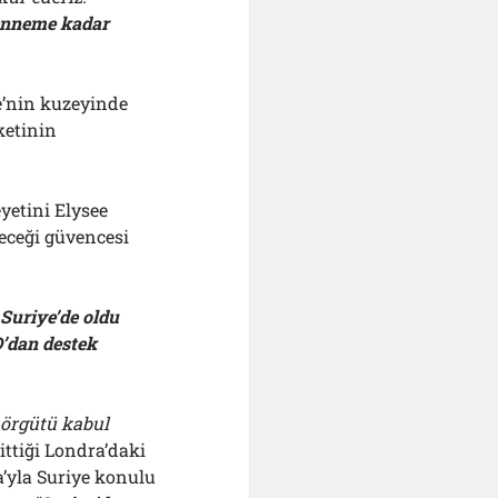
henneme kadar
e’nin kuzeyinde
ketinin
yetini Elysee
receği güvencesi
 Suriye’de oldu
’dan destek
 örgütü kabul
ittiği Londra’daki
a’yla Suriye konulu