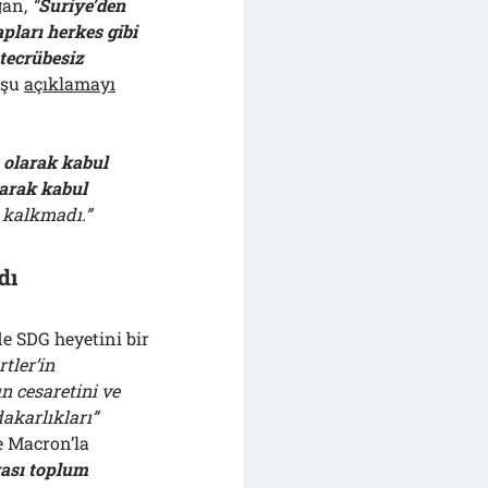
ğan,
“
Suriye’den
pları herkes gibi
 tecrübesiz
 şu
açıklamayı
t olarak kabul
larak kabul
 kalkmadı.”
dı
e SDG heyetini bir
rtler’in
n cesaretini ve
akarlıkları”
de Macron’la
rası toplum