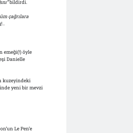
ını”
bildirdi.
tüm çağrılara
ı
!..
n emeği(!) öyle
şi Danielle
in kuzeyindeki
inde yeni bir mevzi
on’un Le Pen’e