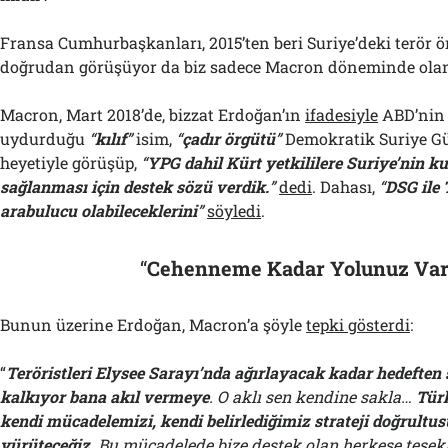
Fransa Cumhurbaşkanları, 2015’ten beri Suriye’deki terör 
doğrudan görüşüyor da biz sadece Macron döneminde olanl
Macron, Mart 2018’de, bizzat Erdoğan’ın
ifadesiyle
ABD’nin
uydurduğu
“
kılıf
”
isim,
“
çadır örgütü
”
Demokratik Suriye Gü
heyetiyle görüşüp,
“
YPG dahil Kürt yetkililere Suriye’nin ku
sağlanması için destek sözü verdik.
”
dedi
. Dahası,
“
DSG ile 
arabulucu olabileceklerini
”
söyledi
.
“
Cehenneme Kadar Yolunuz Var
Bunun üzerine Erdoğan, Macron’a şöyle
tepki gösterdi
:
“
Teröristleri Elysee Sarayı’nda ağırlayacak kadar hedeften 
kalkıyor bana akıl vermeye
. O aklı sen kendine sakla…
Türk
kendi mücadelemizi, kendi belirlediğimiz strateji doğrult
yürüteceğiz
. Bu mücadelede bize destek olan herkese teşek