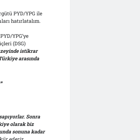
örgütü PYD/YPG ile
arı hatırlatalım.
 PYD/YPG’ye
çleri (DSG)
zeyinde istikrar
Türkiye arasında
”
sapıyorlar. Sonra
iye olarak biz
usunda sonuna kadar
kür ederiz.