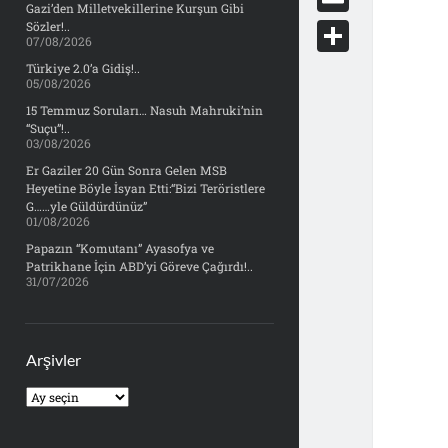
e
Gazi’den Milletvekillerine Kurşun Gibi
d
y
o
d
E
Sözler!..
b
07/08/2026
d
c
o
m
o
S
Türkiye 2.0’a Gidiş!..
i
k
05/08/2026
n
a
o
h
t
15 Temmuz Soruları… Nasuh Mahruki’nin
e
i
“Suçu”!..
k
a
03/08/2026
t
l
r
Er Gaziler 20 Gün Sonra Gelen MSB
Heyetine Böyle İsyan Etti:“Bizi Teröristlere
e
G……yle Güldürdünüz”
01/08/2026
Papazın “Komutanı” Ayasofya ve
Patrikhane İçin ABD’yi Göreve Çağırdı!..
31/07/2026
Arşivler
Arşivler