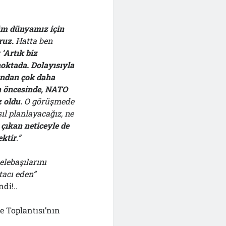
tüm dünyamız için
ruz.
Hatta ben
;
‘Artık biz
noktada. Dolayısıyla
ından çok daha
 öncesinde, NATO
 oldu.
O görüşmede
l planlayacağız, ne
çıkan neticeyle de
ektir
.”
elebaşılarını
tacı eden”
di!..
 Toplantısı’nın