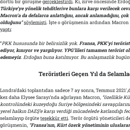
dörtlü bir görüşme
gerçekleştirdi
. Ki, zirve öncesinde Erdo
Türkiye’ye yönelik tehditlerive bunlara karşı verilecek ceva
Macron’a da defalarca anlattığını, ancak anlamadığını, çok
olduğunu
”
söylemişti
. İşte o görüşmenin ardından Macron
yaptı
:
“
PKK hususunda bir belirsizlik yok.
Fransa, PKK’yi teröris
ediyor, kınıyor ve yargılıyor. YPG’lileri tamamen terörist o
edemeyiz
. Erdoğan buna katılmıyor. Bu anlaşmazlık bugün
Teröristleri Geçen Yıl da Selamla
Londra’daki toplantıdan sadece 7 ay sonra, Temmuz 2021′,d
kez daha Elysee Sarayı’nda ağırlayan Macron,
“özellikle Kü
kontrolündeki kuzeydoğu Suriye bölgesindeki savaşçılarını
yerel halkın DAEŞ’e karşı verdiği mücadelede katlandığı fed
selamlayıp örgüte
teşekkür etti
. Terör örgütü yöneticileri 
görüşmenin,
“
Fransa’nın, Kürt özerk yönetiminin uluslara