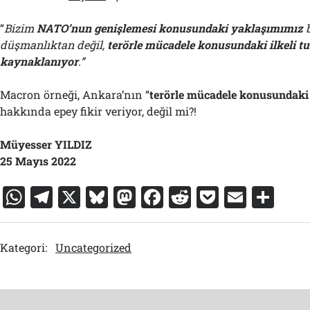
“
Bizim
NATO’nun genişlemesi konusundaki yaklaşımımız
b
düşmanlıktan değil,
terörle mücadele konusundaki ilkeli 
kaynaklanıyor
.”
Macron örneği, Ankara’nın “
t
erörle mücadele konusundaki 
hakkında epey fikir veriyor, değil mi?!
Müyesser YILDIZ
25 Mayıs 2022
W
T
X
Bl
M
F
R
P
E
S
h
el
u
a
a
e
o
m
h
at
e
e
st
c
d
c
ai
ar
Kategori:
Uncategorized
s
gr
s
o
e
di
k
l
e
A
a
k
d
b
t
et
p
m
y
o
o