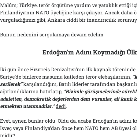
Malûm; Türkiye, terör örgütüne yardım ve yataklık ettiği iç
Finlandiya’nın NATO üyeliğine karşı çıkıyor. Ancak daha 
vurguladığımız
gibi, Ankara ciddi bir inandırıcılık sorunuy
Bunun nedenini sorgulamaya devam edelim.
Erdoğan’ın Adını Koymadığı Ülk
İki gün önce Hızırreis Denizaltısı’nın ilk kaynak törenin
Suriye’de binlerce masumu katleden terör elebaşılarının,
“
k
serilerek
”
karşılandığını, Batılı liderler tarafından başkanl
ağırlandıklarına hatırlatıp,
“
Bizimle görüşmelerinde sürekl
adaletten, demokratik değerlerden dem vuranlar, eli kanlı ka
etmekten utanmadılar.
”
dedi
.
Evet, aynen bunlar oldu. Oldu da, acaba Erdoğan’ın adını k
İsveç veya Finlandiya’dan önce hem NATO hem AB üyesi ol
midir?