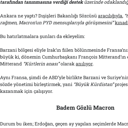
tarafından tanınmasına verdiği destek
üzerinde odaklandığ
Ankara ne yaptı? Dışişleri Bakanlığı Sözcüsü
aracılığıyla
,
“
rağmen, Macron’un PYD mensuplarıyla görüşmesini”
kınad
Bu hatırlatmalara şunları da ekleyelim:
Barzani bölgesi eliyle Irak’ın fiilen bölünmesinde Fransa’nı
büyük ki, dönemin Cumhurbaşkanı François Mitterand’ın e
Mitterand
“Kürtlerin anası”
olarak
anılıyor
.
Aynı Fransa, şimdi de ABD’yle birlikte Barzani ve Suriye’n
sözde yönetimi birleştirmek, yani
“Büyük Kürdistan”
projes
kazanmak için çalışıyor.
Badem Gözlü Macron
Durum bu iken; Erdoğan, geçen ay yapılan seçimlerde Macr