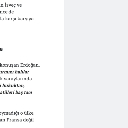
in İsveç ve
önce de
la karşı karşıya.
e
de konuşan Erdoğan,
ırmızı halılar
ık saraylarında
i hukuktan,
tilleri baş tacı
oymadığı o ülke,
an Fransa değil