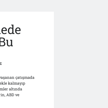
lede
 Bu
z
 yaşanan çatışmada
mekle kalmayıp
mler altında
rin, ABD ve