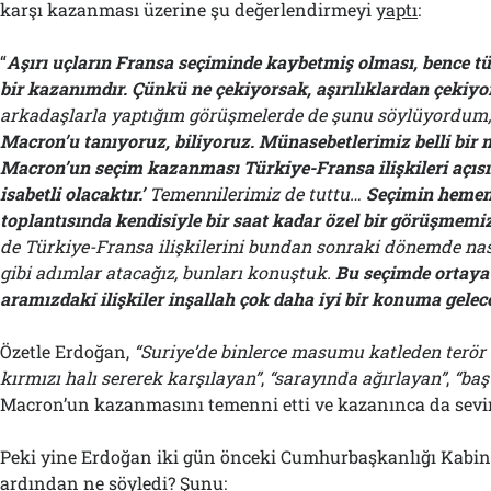
karşı kazanması üzerine şu değerlendirmeyi
yaptı
:
“
Aşırı uçların Fransa seçiminde kaybetmiş olması, bence 
bir kazanımdır. Çünkü ne çekiyorsak, aşırılıklardan çekiyo
arkadaşlarla yaptığım görüşmelerde de şunu söylüyordum
Macron’u tanıyoruz, biliyoruz. Münasebetlerimiz belli bir 
Macron’un seçim kazanması Türkiye-Fransa ilişkileri açıs
isabetli olacaktır.’
Temennilerimiz de tuttu…
Seçimin hemen
toplantısında kendisiyle bir saat kadar özel bir görüşmemiz
de Türkiye-Fransa ilişkilerini bundan sonraki dönemde nası
gibi adımlar atacağız, bunları konuştuk.
Bu seçimde ortaya 
aramızdaki ilişkiler inşallah çok daha iyi bir konuma gelec
Özetle Erdoğan,
“Suriye’de binlerce masumu katleden terör 
kırmızı halı sererek karşılayan
”
,
“sarayında ağırlayan”
,
“baş
Macron’un kazanmasını temenni etti ve kazanınca da sevin
Peki yine Erdoğan iki gün önceki Cumhurbaşkanlığı Kabine
ardından ne
söyledi
? Şunu: