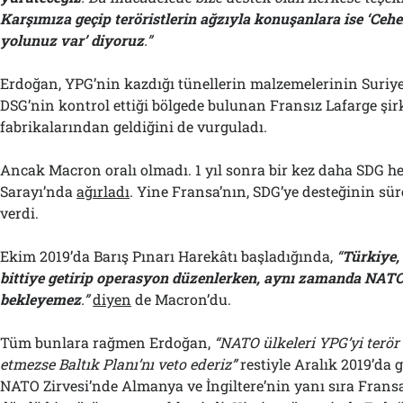
Karşımıza geçip teröristlerin ağzıyla konuşanlara ise ‘Ce
yolunuz var’ diyoruz
.”
Erdoğan, YPG’nin kazdığı tünellerin malzemelerinin Suriy
DSG’nin kontrol ettiği bölgede bulunan Fransız Lafarge şir
fabrikalarından geldiğini de vurguladı.
Ancak Macron oralı olmadı. 1 yıl sonra bir kez daha SDG he
Sarayı’nda
ağırladı
. Yine Fransa’nın, SDG’ye desteğinin sü
verdi.
Ekim 2019’da Barış Pınarı Harekâtı başladığında,
“
Türkiye,
bittiye getirip operasyon düzenlerken, aynı zamanda NATO
bekleyemez
.”
diyen
de Macron’du.
Tüm bunlara rağmen Erdoğan,
“NATO ülkeleri YPG’yi terör
etmezse Baltık Planı’nı veto ederiz”
restiyle Aralık 2019’da g
NATO Zirvesi’nde Almanya ve İngiltere’nin yanı sıra Frans