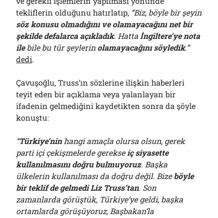
ve gerekli işlemlerin yapılması yönünde
tekliflerin olduğunu hatırlatıp,
“Biz, böyle bir şeyin
söz konusu olmadığını ve olamayacağını net bir
şekilde defalarca açıkladık
. Hatta
İngiltere’ye nota
ile
bile bu tür şeylerin
olamayacağını söyledik
.”
dedi
.
Çavuşoğlu, Truss’ın sözlerine ilişkin haberleri
teyit eden bir açıklama veya yalanlayan bir
ifadenin gelmediğini kaydetikten sonra da şöyle
konuştu:
“
Türkiye’nin
hangi amaçla olursa olsun, gerek
parti içi çekişmelerde gerekse
iç siyasette
kullanılmasını doğru bulmuyoruz
. Başka
ülkelerin kullanılması da doğru değil. Bize
böyle
bir teklif de gelmedi Liz Truss’tan
. Son
zamanlarda görüştük, Türkiye’ye geldi, başka
ortamlarda görüşüyoruz, Başbakan’la