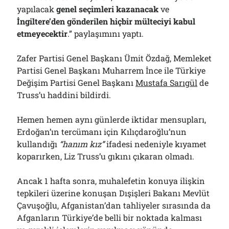
yapılacak
genel seçimleri kazanacak
ve
İngiltere’den gönderilen hiçbir mülteciyi kabul
etmeyecektir
.” paylaşımını yaptı.
Zafer Partisi Genel Başkanı Ümit Özdağ, Memleket
Partisi Genel Başkanı Muharrem İnce ile Türkiye
Değişim Partisi Genel Başkanı
Mustafa Sarıgül
de
Truss’u haddini bildirdi.
Hemen hemen aynı günlerde iktidar mensupları,
Erdoğan’ın tercümanı için Kılıçdaroğlu’nun
kullandığı
“
h
anım kız”
ifadesi nedeniyle kıyamet
koparırken, Liz Truss’u gıkını çıkaran olmadı.
Ancak 1 hafta sonra, muhalefetin konuya ilişkin
tepkileri üzerine konuşan Dışişleri Bakanı Mevlüt
Çavuşoğlu, Afganistan’dan tahliyeler sırasında da
Afganların Türkiye’de belli bir noktada kalması