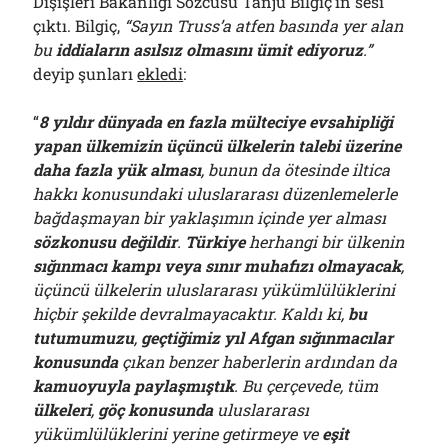
Dışişleri Bakanlığı Sözcüsü Tanju Bilgiç’in sesi
çıktı. Bilgiç,
“Sayın Truss’a atfen basında yer alan
bu
iddiaların asılsız olmasını ümit ediyoruz
.”
deyip şunları
ekledi
:
“
8 yıldır dünyada en fazla mülteciye evsahipliği
yapan ülkemizin üçüncü ülkelerin talebi üzerine
daha fazla yük alması
, bunun da ötesinde iltica
hakkı konusundaki uluslararası düzenlemelerle
bağdaşmayan bir yaklaşımın içinde yer alması
sözkonusu değildir
.
Türkiye
herhangi bir ülkenin
sığınmacı kampı veya sınır muhafızı olmayacak
,
üçüncü ülkelerin uluslararası yükümlülüklerini
hiçbir şekilde devralmayacaktır. Kaldı ki,
bu
tutumumuzu
,
geçtiğimiz yıl Afgan sığınmacılar
konusunda
çıkan benzer haberlerin ardından da
kamuoyuyla paylaşmıştık
. Bu çerçevede, tüm
ülkeleri
,
göç konusunda
uluslararası
yükümlülüklerini yerine getirmeye ve
eşit