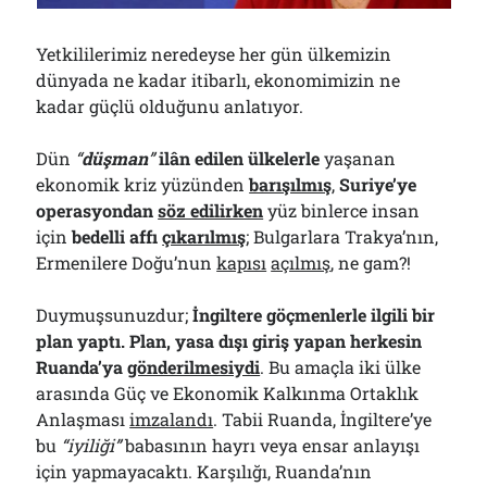
Çağırdı!..
31/07/2026
Yetkililerimiz neredeyse her gün ülkemizin
dünyada ne kadar itibarlı, ekonomimizin ne
kadar güçlü olduğunu anlatıyor.
Arşivler
Arşivler
Dün
“
düşman
”
ilân edilen ülkelerle
yaşanan
ekonomik kriz yüzünden
barışılmış
,
Suriye’ye
operasyondan
söz edilirken
yüz binlerce insan
için
bedelli affı
çıkarılmış
; Bulgarlara Trakya’nın,
Ermenilere Doğu’nun
kapısı
açılmış
, ne gam?!
Duymuşsunuzdur;
İngiltere göçmenlerle ilgili bir
plan yaptı. Plan, yasa dışı giriş yapan herkesin
Ruanda’ya
gönderilmesiydi
. Bu amaçla iki ülke
arasında Güç ve Ekonomik Kalkınma Ortaklık
Anlaşması
imzalandı
. Tabii Ruanda, İngiltere’ye
bu
“iyiliği”
babasının hayrı veya ensar anlayışı
için yapmayacaktı. Karşılığı, Ruanda’nın