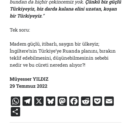
bundan da hiçbir çekincemiz yok.
Çünkü biz güçlü
Türkiyeyiz, biz darda kalana elini uzatan, koşan
bir Türkiyeyiz
.”
Tek soru:
Madem güçlü, itibarlı, saygın bir ülkeyiz;
İngiltere’nin Türkiye’ye Ruanda planını, bırakın
teklif edebilmesini, düşünebilmesinin sebebi
nedir ve bu cüreti nereden alıyor?!
Müyesser YILDIZ
29 Temmuz 2022
W
T
X
Bl
M
F
R
P
E
h
el
u
a
a
e
o
m
S
at
e
e
st
c
d
c
ai
h
s
gr
s
o
e
di
k
l
ar