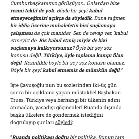
Cumhurbaşkanımız görüşüyor… Onlardan bize
resmi teklif de yok
. Böyle bir şeyi
kabul
etmeyeceğimizi açıkça da söyledik
. Buna rağmen
bir iddia üzerine muhalefetin bizi suçlamaya
çalışması
da çok manidar. Sen de cevap ver, ‘kabul
etmeyiz’ de.
Biz kabul etmiş miyiz de bizi
suçlamaya kalkıyorsunuz
? Öyle bir şey söz
konusu değil.
Türkiye, öyle toplama kampı filan
değil
. Kesinlikle böyle bir şey söz konusu olamaz.
Böyle bir şeyi
kabul etmemiz de mümkün değil
.”
İşte Çavuşoğlu’nun bu sözlerinden iki-üç gün
sonra bir açıklama yapan müstakbel Başbakan
Truss, Türkiye veya herhangi bir ülkenin adını
anmadan, yasadışı göçmenleri Ruanda dışında
başka ülkelere de göndermek istediğini
doğrulayıp şunları
söyledi
:
“
Ruanda politikası doğru
bir politika. Bunun tam