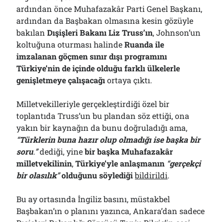
ardından önce Muhafazakâr Parti Genel Başkanı,
ardından da Başbakan olmasına kesin gözüyle
bakılan
Dışişleri Bakanı Liz Truss’ın
, Johnson’un
koltuğuna oturması halinde
Ruanda ile
imzalanan göçmen sınır dışı programını
Türkiye’nin de içinde olduğu farklı ülkelerle
genişletmeye çalışacağı
ortaya çıktı.
Milletvekilleriyle gerçekleştirdiği özel bir
toplantıda Truss’un bu plandan söz ettiği, ona
yakın bir kaynağın da bunu doğruladığı ama,
“
Türklerin buna hazır olup olmadığı ise başka bir
soru
.”
dediği, yine
bir başka Muhafazakâr
milletvekilinin
,
Türkiye’yle anlaşmanın
“
gerçekçi
bir olasılık
”
olduğunu söylediği
bildirildi
.
Bu ay ortasında İngiliz basını, müstakbel
Başbakan’ın o planını yazınca, Ankara’dan sadece