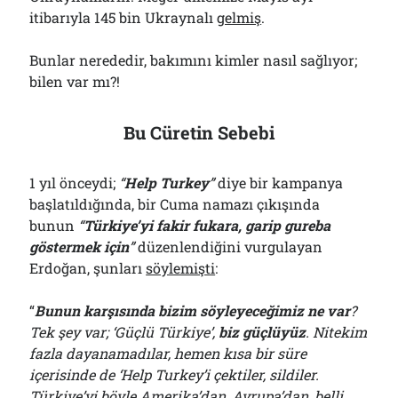
itibarıyla 145 bin Ukraynalı
gelmiş
.
Bunlar nerededir, bakımını kimler nasıl sağlıyor;
bilen var mı?!
Bu Cüretin Sebebi
1 yıl önceydi;
“
Help Turkey
”
diye bir kampanya
başlatıldığında, bir Cuma namazı çıkışında
bunun
“
Türkiye’yi fakir fukara, garip gureba
göstermek için
”
düzenlendiğini vurgulayan
Erdoğan, şunları
söylemişti
:
“
B
unun karşısında bizim söyleyeceğimiz ne var
?
Tek şey var; ‘Güçlü Türkiye’,
biz güçlüyüz
. Nitekim
fazla dayanamadılar, hemen kısa bir süre
içerisinde de ‘Help Turkey’i çektiler, sildiler.
Türkiye’yi böyle Amerika’dan, Avrupa’dan, belli