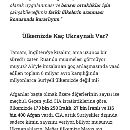
olarak uygulanması ve
benzer ortaklıklar için
çalışabileceğimiz
farklı ülkelerin aranması
konusunda kararlıyım
.”
Ülkemizde Kaç Ukraynalı Var?
Tamam, İngiltere’ye kızalım; ama uzunca bir
süredir zaten Ruanda muamelesi görmüyor
muyuz? AB’yle imzalanan göç anlaşmasında vaad
edilen toplam 6 milyar avro karşılığında
milyonlarca Suriyeli ülkemizde değil mi?
Afganlar başta olmak üzere diğerlerinin sayısı ise
meçhul.
Geçen yılki CIA istatistiklerine
göre,
ülkemizde
173 bin 250 Iraklı
,
27 bin İranlı
ve
116
bin 400 Afgan
vardı. CIA, artık Suriyeliler dışında
sadece kimin sayısını veriyor, biliyor musunuz;
Ukraynalıların. Meğer ülkemize Mayıs ayı