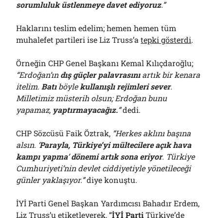
sorumluluk üstlenmeye davet ediyoruz
.”
Haklarını teslim edelim; hemen hemen tüm
muhalefet partileri ise Liz Truss’a
tepki gösterdi
.
Örneğin CHP Genel Başkanı Kemal Kılıçdaroğlu;
“Erdoğan’ın
dış güçler palavrasını
artık bir kenara
itelim.
Batı
böyle
kullanışlı rejimleri sever
.
Milletimiz müsterih olsun; Erdoğan bunu
yapamaz,
yaptırmayacağız.
”
dedi.
CHP Sözcüsü Faik Öztrak,
“
Herkes aklını başına
alsın. ‘
Parayla, Türkiye’yi mültecilere açık hava
kampı yapma
’
dönemi artık sona eriyor
. Türkiye
Cumhuriyeti’nin devlet ciddiyetiyle yönetileceği
günler yaklaşıyor.”
diye konuştu.
İYİ Parti Genel Başkan Yardımcısı Bahadır Erdem,
Liz Truss’u etiketleyerek, “
İYİ Parti
Türkiye’de