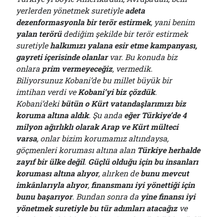
yerlerden yönetmek suretiyle
adeta
dezenformasyonla bir terör estirmek
, yani benim
yalan terörü
dediğim şekilde bir terör estirmek
suretiyle
halkımızı yalana esir etme kampanyası,
gayreti içerisinde olanlar
var. Bu konuda biz
onlara
prim vermeyeceğiz
, vermedik.
Biliyorsunuz Kobani’de bu millet büyük bir
imtihan verdi ve
Kobani’yi biz çözdük
.
Kobani’deki
bütün o Kürt vatandaşlarımızı biz
koruma altına aldık
. Şu anda
eğer Türkiye’de 4
milyon ağırlıklı olarak Arap ve Kürt mülteci
varsa
, onlar bizim korumamız altındaysa,
göçmenleri koruması altına alan
Türkiye herhalde
zayıf bir ülke değil
.
Güçlü olduğu için bu insanları
koruması altına alıyor
, alırken de
bunu mevcut
imkânlarıyla alıyor
,
finansmanı iyi yönettiği için
bunu başarıyor
. Bundan sonra da
yine finansı iyi
yönetmek suretiyle bu tür adımları atacağız
ve