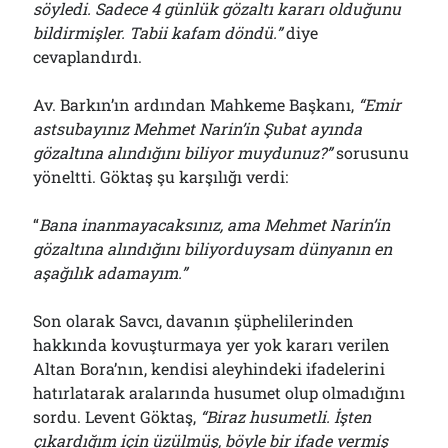
söyledi. Sadece 4 günlük gözaltı kararı olduğunu
bildirmişler. Tabii kafam döndü.”
diye
cevaplandırdı.
Av. Barkın’ın ardından Mahkeme Başkanı,
“Emir
astsubayınız Mehmet Narin’in Şubat ayında
gözaltına alındığını biliyor muydunuz?”
sorusunu
yöneltti. Göktaş şu karşılığı verdi:
“
Bana inanmayacaksınız, ama Mehmet Narin’in
gözaltına alındığını biliyorduysam dünyanın en
aşağılık adamayım.”
Son olarak Savcı, davanın şüphelilerinden
hakkında kovuşturmaya yer yok kararı verilen
Altan Bora’nın, kendisi aleyhindeki ifadelerini
hatırlatarak aralarında husumet olup olmadığını
sordu. Levent Göktaş,
“Biraz husumetli. İşten
çıkardığım için üzülmüş, böyle bir ifade vermiş