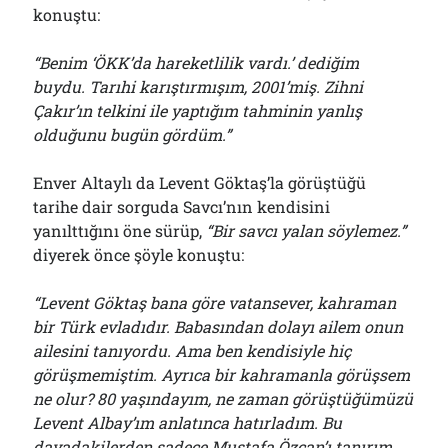
konuştu:
“Benim ‘ÖKK’da hareketlilik vardı.’ dediğim
buydu. Tarıhi karıştırmışım, 2001’miş. Zihni
Çakır’ın telkini ile yaptığım tahminin yanlış
olduğunu bugün gördüm.”
Enver Altaylı da Levent Göktaş’la görüştüğü
tarihe dair sorguda Savcı’nın kendisini
yanılttığını öne sürüp,
“Bir savcı yalan söylemez.”
diyerek önce şöyle konuştu:
“Levent Göktaş bana göre vatansever, kahraman
bir Türk evladıdır. Babasından dolayı ailem onun
ailesini tanıyordu. Ama ben kendisiyle hiç
görüşmemiştim. Ayrıca bir kahramanla görüşsem
ne olur? 80 yaşındayım, ne zaman görüştüğümüzü
Levent Albay’ım anlatınca hatırladım. Bu
davadakilerden sadece Mustafa Özcan’ı tanırım.