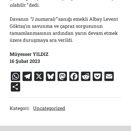
olabilir.”
dedi.
Davanın
“1 numaralı”
sanığı emekli Albay Levent
Göktaş’ın savunma ve çapraz sorgusunun
tamamlanmasının ardından yarın devam etmek
üzere duruşmaya ara verildi.
Müyesser YILDIZ
16 Şubat 2023
W
T
X
Bl
M
F
R
P
E
h
el
u
a
a
e
o
m
S
at
e
e
st
c
d
c
ai
h
s
gr
s
o
e
di
k
l
ar
Kategori:
Uncategorized
A
a
k
d
b
t
et
e
p
m
y
o
o