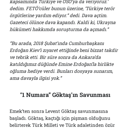
kapsamında Türkiye ve ÖSO’ya da veriyoruz.’
dedim. FETÖ’cüler bunun üzerine, ‘Türkiye terör
örgütlerine yardım ediyor.” dedi. Dava açtim.
Gazeteci ölünce dava kapandı. Kaldi ki, Ukrayna
hükümeti hakkımda soruşturma da açmadı.”
“Bu arada, 2018 Şubat’ında Cumhurbaşkanı
Erdoğan Kiev’i zıyaret ettiğinde beni bizzat takdir
ve tebrik etti. Bir süre sonra da Ankara’da
katıldığımız düğünde Emine Erdoğan’la birlikte
oğluma hediye verdi. Bunları dosyaya sunarım,
ama davayla ilgisi yok.”
“
1 Numara” Göktaş’ın Savunması
Emek’ten sonra Levent Göktaş savunmasına
başladı. Göktaş, kaçtığı için pişman olduğunu
belirterek Türk Milleti ve Türk adaletinden özür