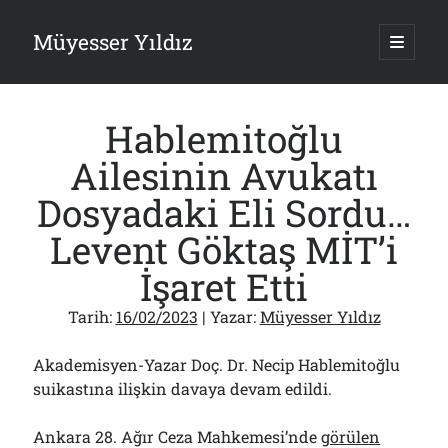
Müyesser Yıldız
ana
menüy
Yan
aç
Arama
Menü
Hablemitoğlu
Ailesinin Avukatı
Dosyadaki Eli Sordu…
Son Yazılar
Levent Göktaş MİT’i
Asırlık Devlete Bir Haftada Yeni Gömlek Biçilecek Öyle mi?!..
İşaret Etti
09/08/2026
Gazi’den Milletvekillerine Kurşun Gibi Sözler!..
Tarih:
16/02/2023
| Yazar:
Müyesser Yıldız
07/08/2026
Türkiye 2.0’a Gidiş!..
05/08/2026
Akademisyen-Yazar Doç. Dr. Necip Hablemitoğlu
15 Temmuz Soruları… Nasuh Mahruki’nin “Suçu”!..
suikastına ilişkin davaya devam edildi.
03/08/2026
Er Gaziler 20 Gün Sonra Gelen MSB Heyetine Böyle İsyan Etti:“Bizi
Ankara 28. Ağır Ceza Mahkemesi’nde
görülen
Teröristlere G……yle Güldürdünüz”