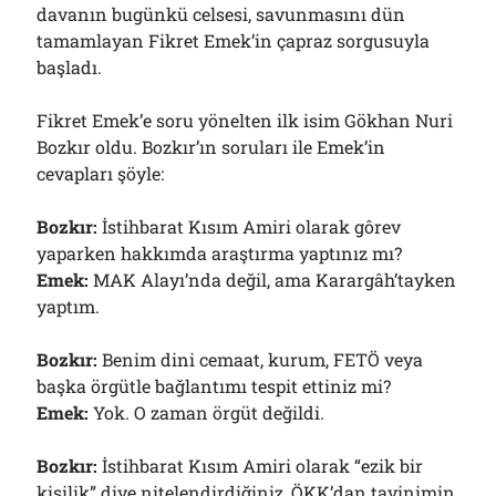
davanın bugünkü celsesi, savunmasını dün
01/08/2026
tamamlayan Fikret Emek’in çapraz sorgusuyla
başladı.
Arşivler
Fikret Emek’e soru yönelten ilk isim Gökhan Nuri
Arşivler
Bozkır oldu. Bozkır’ın soruları ile Emek’in
cevapları şöyle:
Bozkır:
İstihbarat Kısım Amiri olarak gôrev
yaparken hakkımda araştırma yaptınız mı?
Emek:
MAK Alayı’nda değil, ama Karargâh’tayken
yaptım.
Bozkır:
Benim dini cemaat, kurum, FETÖ veya
başka örgütle bağlantımı tespit ettiniz mi?
Emek:
Yok. O zaman örgüt değildi.
Bozkır:
İstihbarat Kısım Amiri olarak “ezik bir
kişilik” diye nitelendirdiğiniz, ÖKK’dan tayinimin