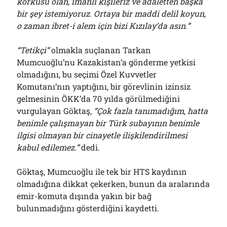
korkusu olan, imanlı kişileriz ve adaletten başka
bir şey istemiyoruz. Ortaya bir maddi delil koyun,
o zaman ibret-i alem için bizi Kızılay’da asın.”
“Tetikçi”
olmakla suçlanan Tarkan
Mumcuoğlu’nu Kazakistan’a gönderme yetkisi
olmadığını, bu seçimi Özel Kuvvetler
Komutanı’nın yaptığını, bir görevlinin izinsiz
gelmesinin ÖKK’da 70 yılda görülmediğini
vurgulayan Göktaş,
“Çok fazla tanımadığım, hatta
benimle çalışmayan bir Türk subayının benimle
ilgisi olmayan bir cinayetle ilişkilendirilmesi
kabul edilemez.”
dedi.
Göktaş, Mumcuoğlu ile tek bir HTS kaydının
olmadığına dikkat çekerken, bunun da aralarında
emir-komuta dışında yakın bir bağ
bulunmadığını gösterdiğini kaydetti.