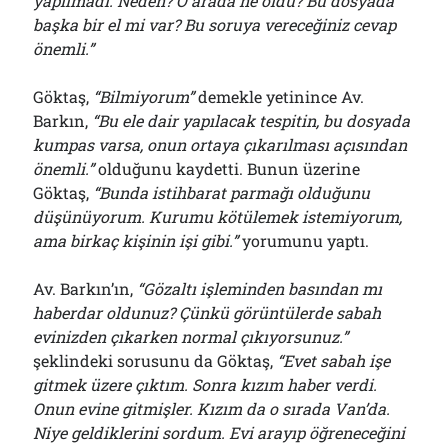
yapılmadı. Neden? O arada ne oldu? Bu dosyada
başka bir el mi var? Bu soruya vereceğiniz cevap
önemli.”
Göktaş,
“Bilmiyorum”
demekle yetinince Av.
Barkın,
“Bu ele dair yapılacak tespitin, bu dosyada
kumpas varsa, onun ortaya çıkarılması açısından
önemli.”
olduğunu kaydetti. Bunun üzerine
Göktaş,
“Bunda istihbarat parmağı olduğunu
düşünüyorum. Kurumu kötülemek istemiyorum,
ama birkaç kişinin işi gibi.”
yorumunu yaptı.
Av. Barkın’ın,
“Gözaltı işleminden basından mı
haberdar oldunuz? Çünkü görüntülerde sabah
evinizden çıkarken normal çıkıyorsunuz.”
şeklindeki sorusunu da Göktaş,
“Evet sabah işe
gitmek üzere çıktım. Sonra kızım haber verdi.
Onun evine gitmişler. Kızım da o sırada Van’da.
Niye geldiklerini sordum. Evi arayıp öğreneceğini