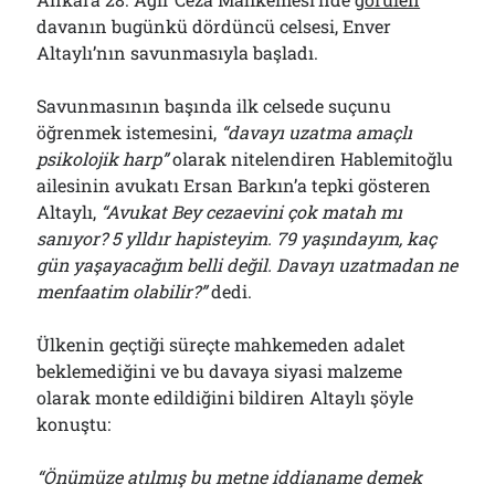
Bölmediğiniz Bir O Kalmıştı!..
davanın bugünkü dördüncü celsesi, Enver
29/07/2026
Altaylı’nın savunmasıyla başladı.
Savunmasının başında ilk celsede suçunu
Arşivler
öğrenmek istemesini,
“davayı uzatma amaçlı
Arşivler
psikolojik harp”
olarak nitelendiren Hablemitoğlu
ailesinin avukatı Ersan Barkın’a tepki gösteren
Altaylı,
“Avukat Bey cezaevini çok matah mı
sanıyor? 5 ylldır hapisteyim. 79 yaşındayım, kaç
gün yaşayacağım belli değil. Davayı uzatmadan ne
menfaatim olabilir?”
dedi.
Ülkenin geçtiği süreçte mahkemeden adalet
beklemediğini ve bu davaya siyasi malzeme
olarak monte edildiğini bildiren Altaylı şöyle
konuştu:
“Önümüze atılmış bu metne iddianame demek