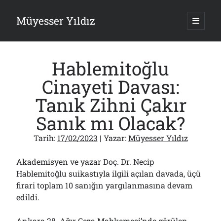
Müyesser Yıldız
ana
menüy
Yan
aç
Arama
Menü
Hablemitoğlu
Cinayeti Davası:
Tanık Zihni Çakır
Son Yazılar
Sanık mı Olacak?
Türkiye 2.0’a Gidiş!..
05/08/2026
Tarih:
17/02/2023
| Yazar:
Müyesser Yıldız
15 Temmuz Soruları… Nasuh Mahruki’nin “Suçu”!..
03/08/2026
Akademisyen ve yazar Doç. Dr. Necip
Er Gaziler 20 Gün Sonra Gelen MSB Heyetine Böyle İsyan Etti:“Bizi
Hablemitoğlu suikastıyla ilgili açılan davada, üçü
Teröristlere G……yle Güldürdünüz”
firari toplam 10 sanığın yargılanmasına devam
01/08/2026
edildi.
Papazın “Komutanı” Ayasofya ve Patrikhane İçin ABD’yi Göreve
Çağırdı!..
31/07/2026
Ankara 28. Ağır Ceza Mahkemesi’nde
görülen