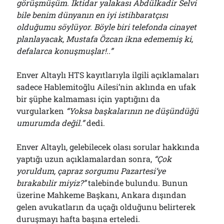
görüşmüşüm. İktidar yalakası Abdülkadir Selvi
bile benim dünyanın en iyi istihbaratçısı
olduğumu söylüyor. Böyle biri telefonda cinayet
planlayacak, Mustafa Özcan ikna edememiş ki,
defalarca konuşmuşlar!..”
Enver Altaylı HTS kayıtlarıyla ilgili açıklamaları
sadece Hablemitoğlu Ailesi’nin aklında en ufak
bir şüphe kalmaması için yaptığını da
vurgularken
“Yoksa başkalarının ne düşündüğü
umurumda değil.”
dedi.
Enver Altaylı, gelebilecek olası sorular hakkında
yaptığı uzun açıklamalardan sonra,
“Çok
yoruldum, çapraz sorgumu Pazartesi’ye
bırakabılir miyiz?”
talebinde bulundu. Bunun
üzerine Mahkeme Başkanı, Ankara dışından
gelen avukatların da uçağı olduğunu belirterek
duruşmayı hafta başına erteledi.