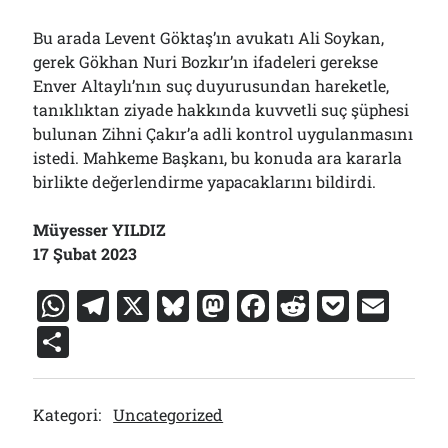
Bu arada Levent Göktaş’ın avukatı Ali Soykan,
gerek Gökhan Nuri Bozkır’ın ifadeleri gerekse
Enver Altaylı’nın suç duyurusundan hareketle,
tanıklıktan ziyade hakkında kuvvetli suç şüphesi
bulunan Zihni Çakır’a adli kontrol uygulanmasını
istedi. Mahkeme Başkanı, bu konuda ara kararla
birlikte değerlendirme yapacaklarını bildirdi.
Müyesser YILDIZ
17 Şubat 2023
W
T
X
Bl
M
F
R
P
E
h
el
u
a
a
e
o
m
S
at
e
e
st
c
d
c
ai
h
s
gr
s
o
e
di
k
l
ar
Kategori:
Uncategorized
A
a
k
d
b
t
et
e