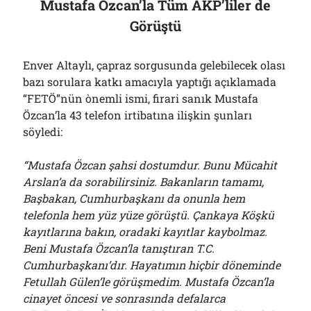
Mustafa Özcan’la Tüm AKP’liler de
Görüştü
Enver Altaylı, çapraz sorgusunda gelebilecek olası
bazı sorulara katkı amacıyla yaptığı açıklamada
“FETÖ”nün ònemli ismi, firari sanık Mustafa
Özcan’la 43 telefon irtibatına ilişkin şunları
söyledi:
“Mustafa Özcan şahsi dostumdur. Bunu Mücahit
Arslan’a da sorabilirsiniz. Bakanların tamamı,
Başbakan, Cumhurbaşkanı da onunla hem
telefonla hem yüz yüze görüştü. Çankaya Köşkü
kayıtlarına bakın, oradaki kayıtlar kaybolmaz.
Beni Mustafa Özcan’la tanıştıran T.C.
Cumhurbaşkanı’dır. Hayatımın hiçbir döneminde
Fetullah Gülen’le görüşmedim. Mustafa Özcan’la
cinayet öncesi ve sonrasında defalarca