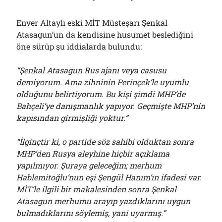
Enver Altaylı eski MİT Müsteşarı Şenkal
Atasagun’un da kendisine husumet beslediğini
öne sürüp şu iddialarda bulundu:
“Şenkal Atasagun Rus ajanı veya casusu
demiyorum. Ama zihninin Perinçek’le uyumlu
olduğunu belirtiyorum. Bu kişi şimdi MHP’de
Bahçeli’ye danışmanlık yapıyor. Geçmişte MHP’nin
kapısından girmişliği yoktur.”
“İlginçtir ki, o partide söz sahibi olduktan sonra
MHP’den Rusya aleyhine hiçbir açıklama
yapılmıyor. Şuraya geleceğim; merhum
Hablemitoğlu’nun eşi Şengül Hanım’ın ifadesi var.
MİT’le ilgili bir makalesinden sonra Şenkal
Atasagun merhumu arayıp yazdıklarını uygun
bulmadıklarını söylemiş, yani uyarmış.”