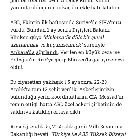
yanında olduğunu birkaç örnekle hatırlatalım.
ABD, Ekim’in ilk haftasında Suriye’de
SİHA’mızı
vurdu
. Bundan 1 ay sonra Dışişleri Bakanı
Blinken güya
“diplomatik dille bir çuval
azarlanmak ve küçümsenmek”
suretiyle
Ankara’da
ağırlandı
. Verilen en büyük ceza ise
Erdoğan’ın Rize’ye gidip Blinken’la görüşmemesi
oldu!..
Bu ziyaretten yaklaşık 1.5 ay sonra, 22-23
Aralık’ta tam 12 şehit
verdik
. Askerlerimizin
bulunduğu yerin koordinatlarını CIA-Mossad’ın
temin ettiği, hatta ABD özel askeri şirketinin de
saldırıya katıldığı
ortaya
çıktı
.
Ama öğrendik ki, 21 Aralık günü Milli Savunma
Bakanlığı heyeti
“Türkiye ile ABD Yüksek Düzeyli