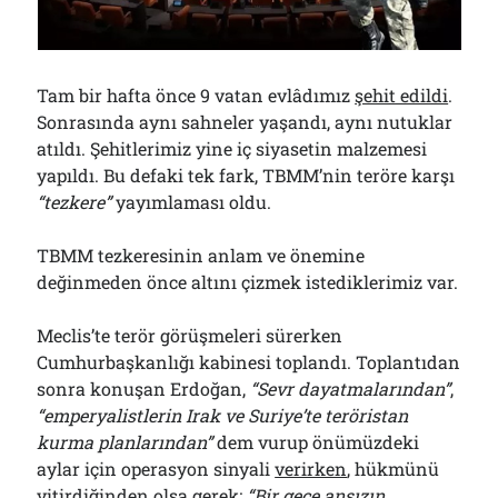
Bölmediğiniz Bir O Kalmıştı!..
29/07/2026
Tam bir hafta önce 9 vatan evlâdımız
şehit edildi
.
Arşivler
Sonrasında aynı sahneler yaşandı, aynı nutuklar
atıldı. Şehitlerimiz yine iç siyasetin malzemesi
Arşivler
yapıldı. Bu defaki tek fark, TBMM’nin teröre karşı
“tezkere”
yayımlaması oldu.
TBMM tezkeresinin anlam ve önemine
değinmeden önce altını çizmek istediklerimiz var.
Meclis’te terör görüşmeleri sürerken
Cumhurbaşkanlığı kabinesi toplandı. Toplantıdan
sonra konuşan Erdoğan,
“Sevr dayatmalarından”
,
“emperyalistlerin Irak ve Suriye’te teröristan
kurma planlarından”
dem vurup önümüzdeki
aylar için operasyon sinyali
verirken
, hükmünü
yitirdiğinden olsa gerek;
“Bir gece ansızın