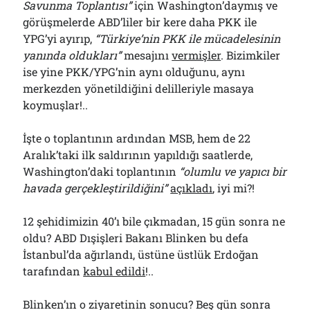
Savunma Toplantısı”
için Washington’daymış ve
görüşmelerde ABD’liler bir kere daha PKK ile
YPG’yi ayırıp,
“Türkiye’nin PKK ile mücadelesinin
yanında oldukları”
mesajını
vermişler
. Bizimkiler
ise yine PKK/YPG’nin aynı olduğunu, aynı
merkezden yönetildiğini delilleriyle masaya
koymuşlar!..
İşte o toplantının ardından MSB, hem de 22
Aralık’taki ilk saldırının yapıldığı saatlerde,
Washington’daki toplantının
“olumlu ve yapıcı bir
havada gerçekleştirildiğini”
açıkladı
, iyi mi?!
12 şehidimizin 40’ı bile çıkmadan, 15 gün sonra ne
oldu? ABD Dışişleri Bakanı Blinken bu defa
İstanbul’da ağırlandı, üstüne üstlük Erdoğan
tarafından
kabul edildi
!..
Blinken’ın o ziyaretinin sonucu? Beş gün sonra