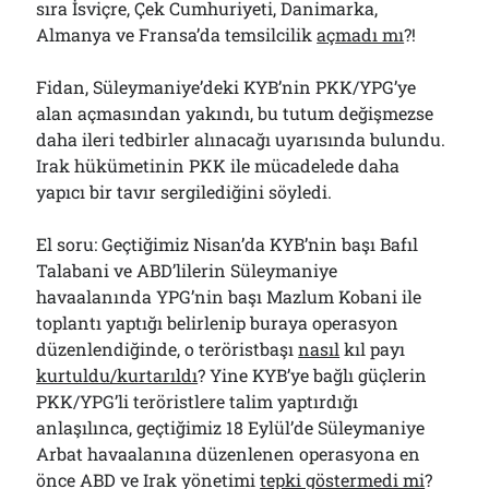
sıra İsviçre, Çek Cumhuriyeti, Danimarka,
Almanya ve Fransa’da temsilcilik
açmadı mı
?!
Fidan, Süleymaniye’deki KYB’nin PKK/YPG’ye
alan açmasından yakındı, bu tutum değişmezse
daha ileri tedbirler alınacağı uyarısında bulundu.
Irak hükümetinin PKK ile mücadelede daha
yapıcı bir tavır sergilediğini söyledi.
El soru: Geçtiğimiz Nisan’da KYB’nin başı Bafıl
Talabani ve ABD’lilerin Süleymaniye
havaalanında YPG’nin başı Mazlum Kobani ile
toplantı yaptığı belirlenip buraya operasyon
düzenlendiğinde, o teröristbaşı
nasıl
kıl payı
kurtuldu/kurtarıldı
? Yine KYB’ye bağlı güçlerin
PKK/YPG’li teröristlere talim yaptırdığı
anlaşılınca, geçtiğimiz 18 Eylül’de Süleymaniye
Arbat havaalanına düzenlenen operasyona en
önce ABD ve Irak yönetimi
tepki göstermedi mi
?