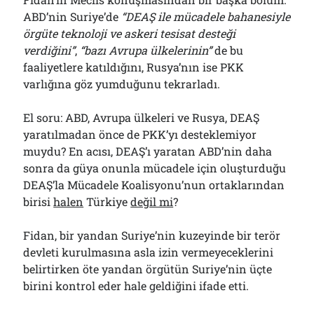
ABD’nin Suriye’de
“DEAŞ ile mücadele bahanesiyle
örgüte teknoloji ve askeri tesisat desteği
verdiğini”
,
“bazı Avrupa ülkelerinin”
de bu
faaliyetlere katıldığını, Rusya’nın ise PKK
varlığına göz yumduğunu tekrarladı.
El soru: ABD, Avrupa ülkeleri ve Rusya, DEAŞ
yaratılmadan önce de PKK’yı desteklemiyor
muydu? En acısı, DEAŞ’ı yaratan ABD’nin daha
sonra da güya onunla mücadele için oluşturduğu
DEAŞ’la Mücadele Koalisyonu’nun ortaklarından
birisi
halen
Türkiye
değil mi
?
Fidan, bir yandan Suriye’nin kuzeyinde bir terör
devleti kurulmasına asla izin vermeyeceklerini
belirtirken öte yandan örgütün Suriye’nin üçte
birini kontrol eder hale geldiğini ifade etti.