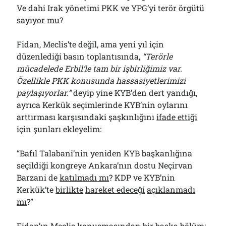
Ve dahi Irak yönetimi PKK ve YPG’yi terör örgütü
sayıyor
mu
?
Fidan, Meclis’te değil, ama yeni yıl için
düzenlediği basın toplantısında,
“Terörle
mücadelede Erbil’le tam bir işbirliğimiz var.
Özellikle PKK konusunda hassasiyetlerimizi
paylaşıyorlar.”
deyip yine KYB’den dert yandığı,
ayrıca Kerkük seçimlerinde KYB’nin oylarını
arttırması karşısındaki şaşkınlığını
ifade ettiği
için şunları ekleyelim:
“Bafıl Talabani’nin yeniden KYB başkanlığına
seçildiği kongreye Ankara’nın dostu Neçirvan
Barzani de
katılmadı mı
? KDP ve KYB’nin
Kerkük’te
birlikte
hareket edeceği
açıklanmadı
mı
?”
Fidan’ın Meclis konuşmasından bir başka bölüm: