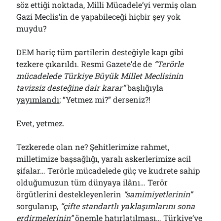
söz ettiği noktada, Milli Mücadele’yi vermiş olan
Gazi Meclis’in de yapabileceği hiçbir şey yok
muydu?
DEM hariç tüm partilerin desteğiyle kapı gibi
tezkere çıkarıldı. Resmi Gazete’de de
“Terörle
mücadelede Türkiye Büyük Millet Meclisinin
tavizsiz desteğine dair karar”
başlığıyla
yayımlandı
; “Yetmez mi?” derseniz?!
Evet, yetmez.
Tezkerede olan ne? Şehitlerimize rahmet,
milletimize başsağlığı, yaralı askerlerimize acil
şifalar… Terörle mücadelede güç ve kudrete sahip
olduğumuzun tüm dünyaya ilânı… Terör
örgütlerini destekleyenlerin
“samimiyetlerinin”
sorgulanıp,
“çifte standartlı yaklaşımlarını sona
erdirmelerinin”
önemle hatırlatılması… Türkiye’ye