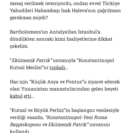
mesaj verilmek isteniyordu, ondan evvel Türkiye
Yahudileri Hahambaşı İsak Haleva’nın çağrılması
gerekmez miydi?
Bartholomeos’un Antalya’dan İstanbul’a
döndükten sonraki kimi faaliyetlerine dikkat
çekelim.
“
Ekümenik Patrik”
unvanıyla “Konstantinopol
Kutsal Meclisi”ni
topladı
…
Hac için “Küçük Asya ve Pontus”u ziyaret edecek
olan Yunanistan manastırlarından gelen heyeti
kabul
etti
…
“Kutsal ve Büyük Perhiz”in başlangıcı vesilesiyle
verdiği vaazda,
“Konstantinopol-Yeni Roma
Başpiskoposu ve Ekümenik Patrik”
unvanını
kullandı
…