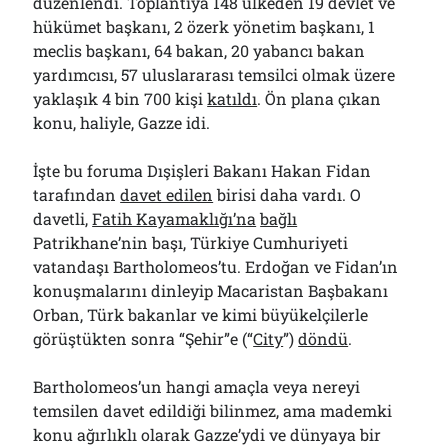
düzenlendi. Toplantıya 148 ülkeden 19 devlet ve
hükümet başkanı, 2 özerk yönetim başkanı, 1
meclis başkanı, 64 bakan, 20 yabancı bakan
yardımcısı, 57 uluslararası temsilci olmak üzere
yaklaşık 4 bin 700 kişi
katıldı
. Ön plana çıkan
konu, haliyle, Gazze idi.
İşte bu foruma Dışişleri Bakanı Hakan Fidan
tarafından
davet edilen
birisi daha vardı. O
davetli,
Fatih Kayamaklığı’na
bağlı
Patrikhane’nin başı, Türkiye Cumhuriyeti
vatandaşı Bartholomeos’tu. Erdoğan ve Fidan’ın
konuşmalarını dinleyip Macaristan Başbakanı
Orban, Türk bakanlar ve kimi büyükelçilerle
görüştükten sonra “Şehir”e (“
City
”)
döndü
.
Bartholomeos’un hangi amaçla veya nereyi
temsilen davet edildiği bilinmez, ama mademki
konu ağırlıklı olarak Gazze’ydi ve dünyaya bir