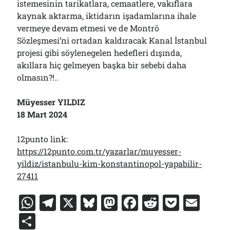
istemesinin tarikatlara, cemaatlere, vakıflara
kaynak aktarma, iktidarın işadamlarına ihale
vermeye devam etmesi ve de Montrö
Sözleşmesi’ni ortadan kaldıracak Kanal İstanbul
projesi gibi söylenegelen hedefleri dışında,
akıllara hiç gelmeyen başka bir sebebi daha
olmasın?!..
Müyesser YILDIZ
18 Mart 2024
12punto link:
https://12punto.com.tr/yazarlar/muyesser-
yildiz/istanbulu-kim-konstantinopol-yapabilir-
27411
W
T
X
Bl
M
F
R
P
E
h
el
u
a
a
e
o
m
S