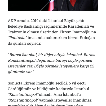
01/08/2026
AKP cenahı, 2019’daki İstanbul Büyükşehir
Arşivler
Belediye Başkanlığı seçimlerinde Karadenizli ve
Arşivler
Trabzonlu olması üzerinden Ekrem İmamoğlu’na
“Pontuslu”
imasında bulunurken bizzat Erdoğan
da
şunları
söyledi
:
“
Burası İstanbul, bir diğer adıyla İslambol. Burası
Konstantinopol değil, ama burayı böyle görmek
isteyenler var. Böyle görmek isteyenlere karşı 22
günümüz var.”
Sonuçta Ekrem İmamoğlu seçildi. 5 yıl geçti.
Gördüğümüz ve bildiğimiz kadarıyla İstanbul
“Konstantinopol”
olmadı. Ama İstanbul’u
“Konstantinopol”
yapmak isteyenler inanılmaz
mesafeler aldı. Hem de iktidarın kanatları