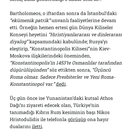
Bartholomeos, o iftardan sonra da İstanbul’daki
“ekümenik patrik”
unvanlı faaliyetlerine devam
etti. Örneğin hemen ertesi gün Dünya Kiliseler
Konseyi heyetini
“Hıristiyanlararası ve dinlerarası
diyalog”
kapsamındaki kabulünde; Rusya’yı
eleştirip, “Konstantinopolis Kilisesi”nin Kiev-
Moskova ilişkilerindeki öneminden,
“Konstantinopolis’in 1453’te Osmanlılar tarafından
düşürülüşünden”
söz ettikten sonra,
“Üçüncü
Roma olmaz. Sadece Presbiterler ve Yeni Roma-
Konstantinopol var.”
dedi
.
Üç gün önce ise Yunanistan’daki kutsal Athos
Dağı’nı ziyareti edecek olan, Türkiye’nin
tanımadığı Kıbrıs Rum kesiminin başı Nikos
Hristodulidis ile telefonla
görüşüp
ona hayır
dualarını
iletti
.