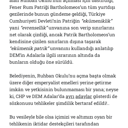
alan Ruhban Okulu’nun açılması için bastırdığı,
Fener Rum Patriği Bartholomeos’un tüm yurtdışı
gezilerinde bunun gündeme geldiği, Türkiye
Cumhuriyeti Devleti’nin Patriğin
“ekümeniklik”
yani
“evrensellik”
unvanına son verip sınırlarını
net olarak çizdiği, ancak Patrik Bartholomeos’un
kendisine çizilen sınırların dışına taşarak
“ekümenik patrik”
unvanını kullandığı anlatılıp
DEM’in Adalarla ilgili ısrarının altında da
bunların olduğu öne sürüldü.
Belediyenin, Ruhban Okulu’nu açma başta olmak
üzere diğer emperyalist emelleri yerine getirme
imkân ve yetkisinin bulunmaması bir yana; neyse
ki, CHP ve DEM Adalar’da
ayrı
adaylar
gösterdi de
sözkonusu tehlikeler şimdilik bertaraf edildi!..
Bu vesileyle bile olsa içimizi ve altımızı oyan bir
tehlikenin iktidar destekçileri tarafından