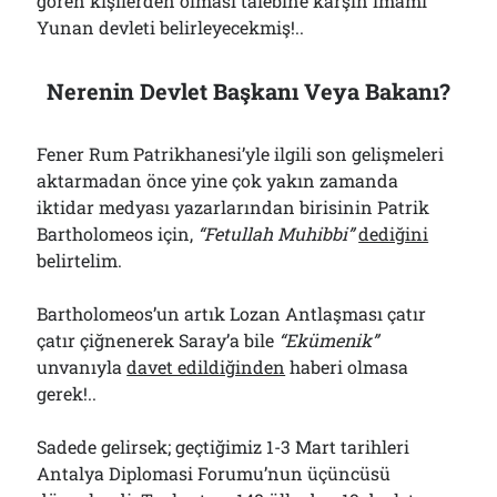
gören kişilerden olması talebine karşın imamı
Yunan devleti belirleyecekmiş!..
Nerenin Devlet Başkanı Veya Bakanı?
Fener Rum Patrikhanesi’yle ilgili son gelişmeleri
aktarmadan önce yine çok yakın zamanda
iktidar medyası yazarlarından birisinin Patrik
Bartholomeos için,
“Fetullah Muhibbi”
dediğini
belirtelim.
Bartholomeos’un artık Lozan Antlaşması çatır
çatır çiğnenerek Saray’a bile
“Ekümenik”
unvanıyla
davet edildiğinden
haberi olmasa
gerek!..
Sadede gelirsek; geçtiğimiz 1-3 Mart tarihleri
Antalya Diplomasi Forumu’nun üçüncüsü