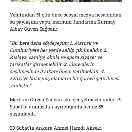
01/08/2026
Vefatından 51 gün önce sosyal medya hesabından
şu paylaşımı
yaptı
, merhum Jandarma Kurmay
Arşivler
Albay Güven Şağban:
Arşivler
“
Bir kere daha söyleyeyim:
1.
Atatürk ve
Cumhuriyete her yerde sahip çıkılmalıdır.
2.
Kışlaya, camiye, okula ve spora siyaset ve
tarikatlar girmemelidir.
3.
İdarecilerin
seçilmesinde liyakate önem verilmelidir.
4.
FETÖ’ye bulaşmış olanların bir göreve getirilmesi
yanlıştır.”
Merhum Güven Şağban akciğer yetmezliğinden 19
Şubat’ta aramızdan ayrıldığında henüz 55
yaşındaydı.
20 Şubat’ta Ankara Ahmet Hamdi Akseki