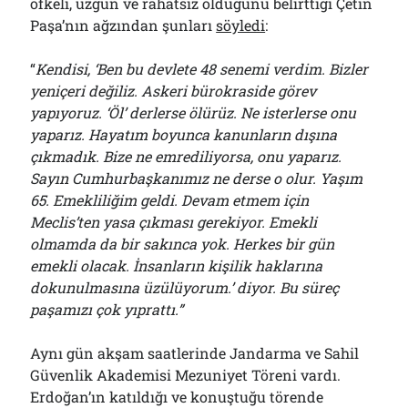
öfkeli, üzgün ve rahatsız olduğunu belirttiği Çetin
Paşa’nın ağzından şunları
söyledi
:
“
Kendisi, ‘Ben bu devlete 48 senemi verdim. Bizler
yeniçeri değiliz. Askeri bürokraside görev
yapıyoruz. ‘Öl’ derlerse ölürüz. Ne isterlerse onu
yaparız. Hayatım boyunca kanunların dışına
çıkmadık. Bize ne emrediliyorsa, onu yaparız.
Sayın Cumhurbaşkanımız ne derse o olur. Yaşım
65. Emekliliğim geldi. Devam etmem için
Meclis’ten yasa çıkması gerekiyor. Emekli
olmamda da bir sakınca yok. Herkes bir gün
emekli olacak. İnsanların kişilik haklarına
dokunulmasına üzülüyorum.’ diyor. Bu süreç
paşamızı çok yıprattı.”
Aynı gün akşam saatlerinde Jandarma ve Sahil
Güvenlik Akademisi Mezuniyet Töreni vardı.
Erdoğan’ın katıldığı ve konuştuğu törende