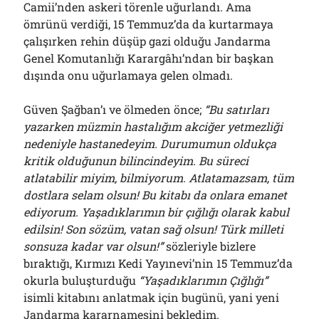
Camii’nden askeri törenle uğurlandı. Ama
ömrünü verdiği, 15 Temmuz’da da kurtarmaya
çalışırken rehin düşüp gazi olduğu Jandarma
Genel Komutanlığı Karargâhı’ndan bir başkan
dışında onu uğurlamaya gelen olmadı.
Güven Şağban’ı ve ölmeden önce;
“Bu satırları
yazarken müzmin hastalığım akciğer yetmezliği
nedeniyle hastanedeyim. Durumumun oldukça
kritik olduğunun bilincindeyim. Bu süreci
atlatabilir miyim, bilmiyorum. Atlatamazsam, tüm
dostlara selam olsun! Bu kitabı da onlara emanet
ediyorum. Yaşadıklarımın bir çığlığı olarak kabul
edilsin! Son sözüm, vatan sağ olsun! Türk milleti
sonsuza kadar var olsun!”
sözleriyle bizlere
bıraktığı, Kırmızı Kedi Yayınevi’nin 15 Temmuz’da
okurla buluşturduğu
“Yaşadıklarımın Çığlığı”
isimli kitabını anlatmak için bugünü, yani yeni
Jandarma kararnamesini bekledim.