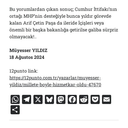
Bu yorumlardan çıkan sonuç; Cumhur İttifakı’nın
ortağı MHP’nin desteğiyle bunca yıldır görevde
kalan Arif Çetin Paşa da ileride İçişleri veya
önemli bir başka bakanlığa getirilse galiba sürpriz
olmayacak!..
Müyesser YILDIZ
18 Ağustos 2024
12punto link:
https://12punto.com.tr/yazarlar/muyesser-
yildiz/millete-boyle-hizmetkar-oldu-47670
W
T
X
Bl
M
F
R
P
E
h
el
u
a
a
e
o
m
S
at
e
e
st
c
d
c
ai
h
s
gr
s
o
e
di
k
l
ar