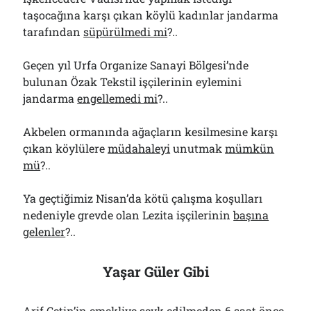
taşocağına karşı çıkan köylü kadınlar jandarma
tarafından
süpürülmedi mi
?..
Geçen yıl Urfa Organize Sanayi Bölgesi’nde
bulunan Özak Tekstil işçilerinin eylemini
jandarma
engellemedi mi
?..
Akbelen ormanında ağaçların kesilmesine karşı
çıkan köylülere
müdahaleyi
unutmak
mümkün
mü
?..
Ya geçtiğimiz Nisan’da kötü çalışma koşulları
nedeniyle grevde olan Lezita işçilerinin
başına
gelenler
?..
Yaşar Güler Gibi
Arif Çetin’in emekliye sevk edilmeden 6 saat önce