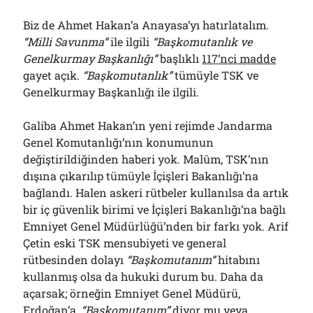
Biz de Ahmet Hakan’a Anayasa’yı hatırlatalım.
“Milli Savunma”
ile ilgili
“Başkomutanlık ve
Genelkurmay Başkanlığı”
başlıklı
117’nci madde
gayet açık.
“Başkomutanlık”
tümüyle TSK ve
Genelkurmay Başkanlığı ile ilgili.
Galiba Ahmet Hakan’ın yeni rejimde Jandarma
Genel Komutanlığı’nın konumunun
değiştirildiğinden haberi yok. Malûm, TSK’nın
dışına çıkarılıp tümüyle İçişleri Bakanlığı’na
bağlandı. Halen askeri rütbeler kullanılsa da artık
bir iç güvenlik birimi ve İçişleri Bakanlığı’na bağlı
Emniyet Genel Müdürlüğü’nden bir farkı yok. Arif
Çetin eski TSK mensubiyeti ve general
rütbesinden dolayı
“Başkomutanım”
hitabını
kullanmış olsa da hukuki durum bu. Daha da
açarsak; örneğin Emniyet Genel Müdürü,
Erdoğan’a,
“Başkomutanım”
diyor mu veya