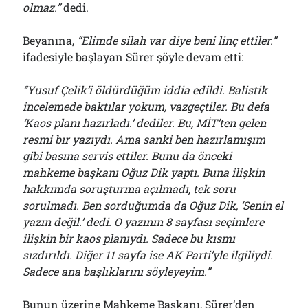
olmaz.”
dedi.
Beyanına,
“Elimde silah var diye beni linç ettiler.”
ifadesiyle başlayan Sürer şöyle devam etti:
“Yusuf Çelik’i öldürdüğüm iddia edildi. Balistik
incelemede baktılar yokum, vazgeçtiler. Bu defa
‘Kaos planı hazırladı.’ dediler. Bu, MİT’ten gelen
resmi bır yazıydı. Ama sanki ben hazırlamışım
gibi basına servis ettiler. Bunu da önceki
mahkeme başkanı Oğuz Dik yaptı. Buna ilişkin
hakkımda soruşturma açılmadı, tek soru
sorulmadı. Ben sorduğumda da Oğuz Dik, ‘Senin el
yazın değil.’ dedi. O yazının 8 sayfası seçimlere
ilişkin bir kaos planıydı. Sadece bu kısmı
sızdırıldı. Diğer 11 sayfa ise AK Parti’yle ilgiliydi.
Sadece ana başlıklarını söyleyeyim.”
Bunun üzerine Mahkeme Başkanı, Sürer’den