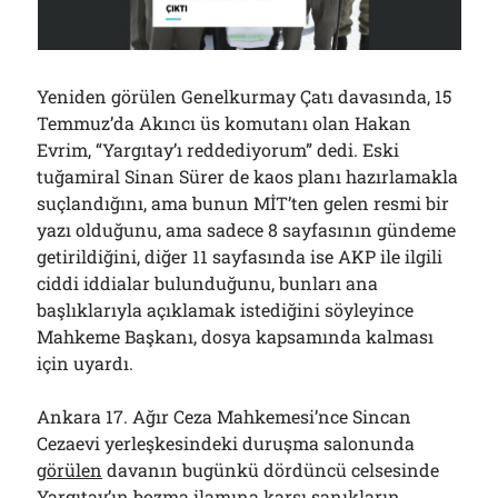
Çağırdı!..
31/07/2026
Yeniden görülen Genelkurmay Çatı davasında, 15
Arşivler
Temmuz’da Akıncı üs komutanı olan Hakan
Evrim, “Yargıtay’ı reddediyorum” dedi. Eski
Arşivler
tuğamiral Sinan Sürer de kaos planı hazırlamakla
suçlandığını, ama bunun MİT’ten gelen resmi bir
yazı olduğunu, ama sadece 8 sayfasının gündeme
getirildiğini, diğer 11 sayfasında ise AKP ile ilgili
ciddi iddialar bulunduğunu, bunları ana
başlıklarıyla açıklamak istediğini söyleyince
Mahkeme Başkanı, dosya kapsamında kalması
için uyardı.
Ankara 17. Ağır Ceza Mahkemesi’nce Sincan
Cezaevi yerleşkesindeki duruşma salonunda
görülen
davanın bugünkü dördüncü celsesinde
Yargıtay’ın bozma ilamına karşı sanıkların