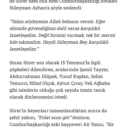
de Sürer hem ona hem Cumhurbaşkanlığı avukatı
Süleyman Ayhan’a şöyle seslendi:
“Yalan söyleyenin Allah belasını versin. Eğer
elinizde güvendiğiniz delil varsa karşılıklı
lanetleşelim. Değil birisini vurmak, tek bir mermi
bile sıkmadım. Haydi Süleyman Bey, karşılıklı
lanetleşelim.”
Sinan Sürer son olarak 15 Temmuz’la ilgili
şüpheleri dilendiren, aralarında Şamil Tayyar,
Abdurrahman Dilipak, Yusuf Kaplan, Selim
Temurci, Nihal Olçok, Aytun Çıray, Veli Ağbaba
gibi isimlerin olduğu çok sayıda ismin tanık
olarak dinlenmesini istedi.
Sürer’in beyanları tamamlandıktan sonra da
şehit yakını,
“Evlat acısı gör”
deyince,
Cumhurbaşkanlığı eski başyaveri Ali Yazıcı,
“Siz