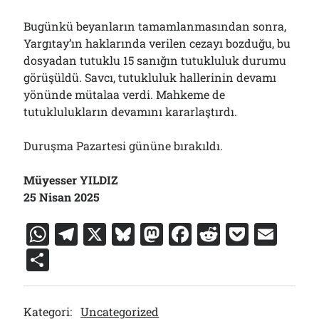
Bugünkü beyanların tamamlanmasından sonra,
Yargıtay’ın haklarında verilen cezayı bozduğu, bu
dosyadan tutuklu 15 sanığın tutukluluk durumu
görüşüldü. Savcı, tutukluluk hallerinin devamı
yönünde mütalaa verdi. Mahkeme de
tutuklulukların devamını kararlaştırdı.
Duruşma Pazartesi gününe bırakıldı.
Müyesser YILDIZ
25 Nisan 2025
W
T
X
Bl
M
F
R
P
E
h
el
u
a
a
e
o
m
S
at
e
e
st
c
d
c
ai
h
s
gr
s
o
e
di
k
l
ar
Kategori:
Uncategorized